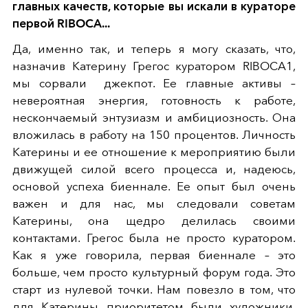
главных качеств, которые вы искали в кураторе
первой RIBOCA...
Да, именно так, и теперь я могу сказать, что,
назначив Катерину Грегос куратором RIBOCA1,
мы сорвали джекпот. Ее главные активы –
невероятная энергия, готовность к работе,
нескончаемый энтузиазм и амбициозность. Она
вложилась в работу на 150 процентов. Личность
Катерины и ее отношение к мероприятию были
движущей силой всего процесса и, надеюсь,
основой успеха биеннале. Ее опыт был очень
важен и для нас, мы следовали советам
Катерины, она щедро делилась своими
контактами. Грегос была не просто куратором.
Как я уже говорила, первая биеннале – это
больше, чем просто культурный форум года. Это
старт из нулевой точки. Нам повезло в том, что
для Катерины приоритетом были художники,