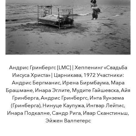
Андрис Гринбергс [LMC] | Хеппенинг «Свадьба
Иисуса Христа» | Царникава, 1972 Участники:
Андрис Бергманис, Ирена Бирмбаума, Мара
Брашмане, Инара Эглите, Мудите Гайшевска, Айя
Гринберга, Андрис Гринбергс, Инта Яунзема
(Гринберга), Нинуце Каупужа, Ингвар Лейтис,
Инара Подкалне, Сандр Рига, Ивар Сканстиньш,
Эйжен Валпетерс