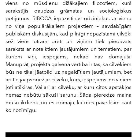
viens no mūsdienu dižākajiem filozofiem, kurš
sarakstījis daudzas grāmatas un socioloģiskus
pētījumus. RIBOCA iepazīstinās rīdziniekus ar vienu
no viņa populārākajiem projektiem – savdabīgām
publiskām diskusijām, kad pilnīgi nepazīstami cilvēki
sēž viens otram pretī un viņiem tiek piedāvāts
saraksts ar noteiktiem jautājumiem un tematiem, par
kuriem viņi, iespējams, nekad nav domājuši.
Manuprāt, projekta galvenā vērtība ir tas, ka cilvēkiem
būs ne tikai jāatbild uz negaidītiem jautājumiem, bet
arī tie jāapspriež ar cilvēku, kurš, iespējams, no viņiem
ļoti atšķiras. Vai arī ar cilvēku, ar kuru citos apstākļos
nemaz nebūtu sākuši sarunu. Šāda pieredze maina
mūsu ikdienu, un es domāju, ka mēs paveiksim kaut
ko nozīmīgu.