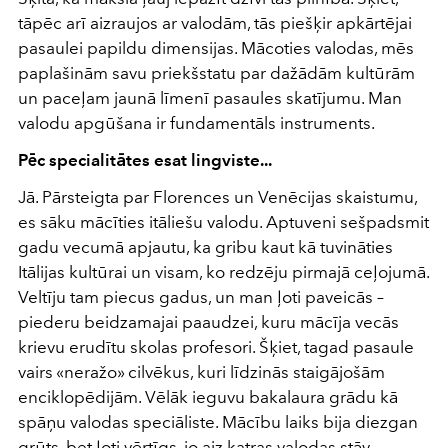
tāpēc arī aizraujos ar valodām, tās piešķir apkārtējai
pasaulei papildu dimensijas. Mācoties valodas, mēs
paplašinām savu priekšstatu par dažādām kultūrām
un paceļam jaunā līmenī pasaules skatījumu. Man
valodu apgūšana ir fundamentāls instruments.
Pēc specialitātes esat lingviste...
Jā. Pārsteigta par Florences un Venēcijas skaistumu,
es sāku mācīties itāliešu valodu. Aptuveni sešpadsmit
gadu vecumā apjautu, ka gribu kaut kā tuvināties
Itālijas kultūrai un visam, ko redzēju pirmajā ceļojumā.
Veltīju tam piecus gadus, un man ļoti paveicās –
piederu beidzamajai paaudzei, kuru mācīja vecās
krievu erudītu skolas profesori. Šķiet, tagad pasaule
vairs «neražo» cilvēkus, kuri līdzinās staigājošām
enciklopēdijām. Vēlāk ieguvu bakalaura grādu kā
spāņu valodas speciāliste. Mācību laiks bija diezgan
grūts, bet ļoti vērtīgs, jo aiz katras valodas stāv