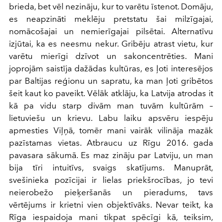
brieda, bet vēl nezināju, kur to varētu īstenot. Domāju,
es neapzināti meklēju pretstatu šai milzīgajai,
nomācošajai un nemierīgajai pilsētai. Alternatīvu
izjūtai, ka es neesmu nekur. Gribēju atrast vietu, kur
varētu mierīgi dzīvot un sakoncentrēties. Mani
joprojām saistīja dažādas kultūras, es ļoti interesējos
par Baltijas reģionu un sapratu, ka man ļoti gribētos
šeit kaut ko paveikt. Vēlāk atklāju, ka Latvija atrodas it
kā pa vidu starp divām man tuvām kultūrām –
lietuviešu un krievu. Labu laiku apsvēru iespēju
apmesties Viļņā, tomēr mani vairāk vilināja mazāk
pazīstamas vietas. Atbraucu uz Rīgu 2016. gada
pavasara sākumā. Es maz zināju par Latviju, un man
bija tīri intuitīvs, svaigs skatījums. Manuprāt,
svešinieka pozīcijai ir lielas priekšrocības, jo tevi
neierobežo pieķeršanās un pieradums, tavs
vērtējums ir krietni vien objektīvāks. Nevar teikt, ka
Rīga iespaidoja mani tikpat spēcīgi kā, teiksim,