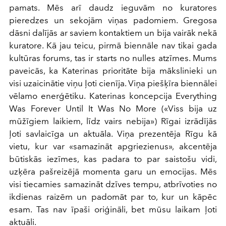
pamats. Mēs arī daudz ieguvām no kuratores
pieredzes un sekojām viņas padomiem. Gregosa
dāsni dalījās ar saviem kontaktiem un bija vairāk nekā
kuratore. Kā jau teicu, pirmā biennāle nav tikai gada
kultūras forums, tas ir starts no nulles atzīmes. Mums
paveicās, ka Katerinas prioritāte bija mākslinieki un
visi uzaicinātie viņu ļoti cienīja. Viņa piešķīra biennālei
vēlamo enerģētiku. Katerinas koncepcija Everything
Was Forever Until It Was No More («Viss bija uz
mūžīgiem laikiem, līdz vairs nebija») Rīgai izrādījās
ļoti savlaicīga un aktuāla. Viņa prezentēja Rīgu kā
vietu, kur var «samazināt apgriezienus», akcentēja
būtiskās iezīmes, kas padara to par saistošu vidi,
uzķēra pašreizējā momenta garu un emocijas. Mēs
visi tiecamies samazināt dzīves tempu, atbrīvoties no
ikdienas raizēm un padomāt par to, kur un kāpēc
esam. Tas nav īpaši oriģināli, bet mūsu laikam ļoti
aktuāli.