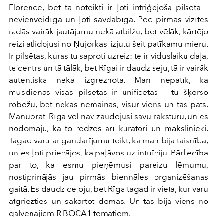
Florence, bet tā noteikti ir ļoti intriģējoša pilsēta –
nevienveidīga un ļoti savdabīga. Pēc pirmās vizītes
radās vairāk jautājumu nekā atbilžu, bet vēlāk, kārtējo
reizi atlidojusi no Ņujorkas, izjutu šeit patīkamu mieru.
Ir pilsētas, kuras tu saproti uzreiz: te ir viduslaiku daļa,
te centrs un tā tālāk, bet Rīgai ir daudz seju, tā ir vairāk
autentiska nekā izgreznota. Man nepatīk, ka
mūsdienās visas pilsētas ir unificētas – tu šķērso
robežu, bet nekas nemainās, visur viens un tas pats.
Manuprāt, Rīga vēl nav zaudējusi savu raksturu, un es
nodomāju, ka to redzēs arī kuratori un mākslinieki.
Tagad varu ar gandarījumu teikt, ka man bija taisnība,
un es ļoti priecājos, ka paļāvos uz intuīciju. Pārliecība
par to, ka esmu pieņēmusi pareizu lēmumu,
nostiprinājās jau pirmās biennāles organizēšanas
gaitā. Es daudz ceļoju, bet Rīga tagad ir vieta, kur varu
atgriezties un sakārtot domas. Un tas bija viens no
galvenajiem RIBOCA1 tematiem.