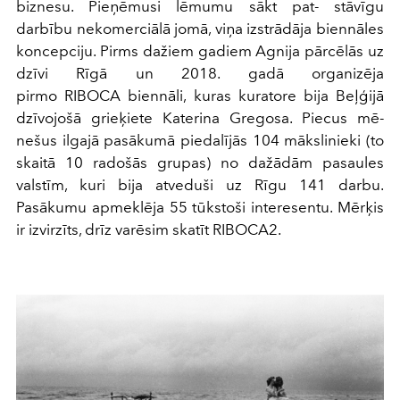
biznesu. Pieņēmusi lēmumu sākt pat- stāvīgu
darbību nekomerciālā jomā, viņa izstrādāja biennāles
koncepciju. Pirms dažiem gadiem Agnija pārcēlās uz
dzīvi Rīgā un 2018. gadā organizēja
pirmo RIBOCA biennāli, kuras kuratore bija Beļģijā
dzīvojošā grieķiete Katerina Gregosa. Piecus mē-
nešus ilgajā pasākumā piedalījās 104 mākslinieki (to
skaitā 10 radošās grupas) no dažādām pasaules
valstīm, kuri bija atveduši uz Rīgu 141 darbu.
Pasākumu apmeklēja 55 tūkstoši interesentu. Mērķis
ir izvirzīts, drīz varēsim skatīt RIBOCA2.