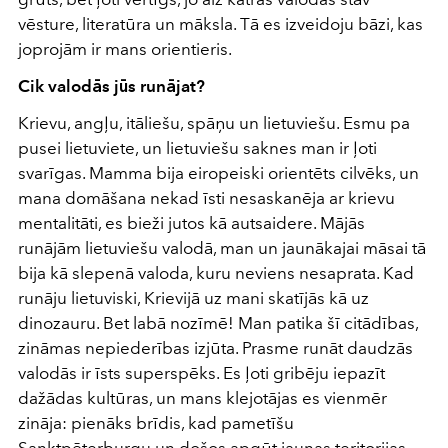
vēsture, literatūra un māksla. Tā es izveidoju bāzi, kas
joprojām ir mans orientieris.
Cik valodās jūs runājat?
Krievu, angļu, itāliešu, spāņu un lietuviešu. Esmu pa
pusei lietuviete, un lietuviešu saknes man ir ļoti
svarīgas. Mamma bija eiropeiski orientēts cilvēks, un
mana domāšana nekad īsti nesaskanēja ar krievu
mentalitāti, es bieži jutos kā autsaidere. Mājās
runājām lietuviešu valodā, man un jaunākajai māsai tā
bija kā slepenā valoda, kuru neviens nesaprata. Kad
runāju lietuviski, Krievijā uz mani skatījās kā uz
dinozauru. Bet labā nozīmē! Man patika šī citādības,
zināmas nepiederības izjūta. Prasme runāt daudzās
valodās ir īsts superspēks. Es ļoti gribēju iepazīt
dažādas kultūras, un mans klejotājas es vienmēr
zināja: pienāks brīdis, kad pametīšu
Sanktpēterburgu un došos apgūt jaunas teritorijas.