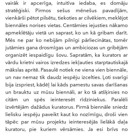
vairāk ir apcerīga, intuitīva iedaba, es domāju
stratēģiski. Pirmos sešus mēnešus pavadījām,
vienkārši pētot pilsētu, tiekoties ar cilvēkiem, meklējot
biennāles norises vietas. Centāmies iejusties nākamo
apmeklētāju vietā un saprast, ko un kā gribam darīt.
Mēs ne par ko nebijām pilnīgi pārliecinātas, tomēr
jutāmies gana drosmīgas un ambiciozas un gribējām
organizēt iespaidīgu šovu. Sapratām, ka kurators ar
vārdu krietni vairos izredzes iekļauties starptautiskajā
mākslas apritē. Pasaulē notiek ne viena vien biennāle,
un nav nemaz tik daudz iespēju izcelties. Ļoti svarīgi
bija izspriest, kādēļ lai kāds pamestu savas darīšanas
un brauktu uz mūsu biennāli, ar ko tā atšķirsies no
citām un spēs ieinteresēt rīdziniekus. Paralēli
izvērtējām dažādus kuratorus. Pirmā biennāle sniedz
lielisku iespēju paveikt kaut ko nozīmīgu, droši vien
tāpēc par mūsu projektu ieinteresējās lielākā daļa
kuratoru, pie kuriem vērsāmies. Ja esi brīvs no