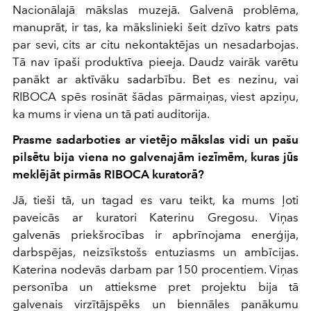
Nacionālajā mākslas muzejā. Galvenā problēma,
manuprāt, ir tas, ka mākslinieki šeit dzīvo katrs pats
par sevi, cits ar citu nekontaktējas un nesadarbojas.
Tā nav īpaši produktīva pieeja. Daudz vairāk varētu
panākt ar aktīvāku sadarbību. Bet es nezinu, vai
RIBOCA spēs rosināt šādas pārmaiņas, viest apziņu,
ka mums ir viena un tā pati auditorija.
Prasme sadarboties ar vietējo mākslas vidi un pašu
pilsētu bija viena no galvenajām iezīmēm, kuras jūs
meklējāt pirmās RIBOCA kuratorā?
Jā, tieši tā, un tagad es varu teikt, ka mums ļoti
paveicās ar kuratori Katerinu Gregosu. Viņas
galvenās priekšrocības ir apbrīnojama enerģija,
darbspējas, neizsīkstošs entuziasms un ambīcijas.
Katerina nodevās darbam par 150 procentiem. Viņas
personība un attieksme pret projektu bija tā
galvenais virzītājspēks un biennāles panākumu