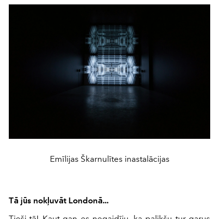
Emīlijas Škarnulītes inastalācijas
Tā jūs nokļuvāt Londonā...
Tieši tā! Kaut gan es negaidīju, ka palikšu tur garus