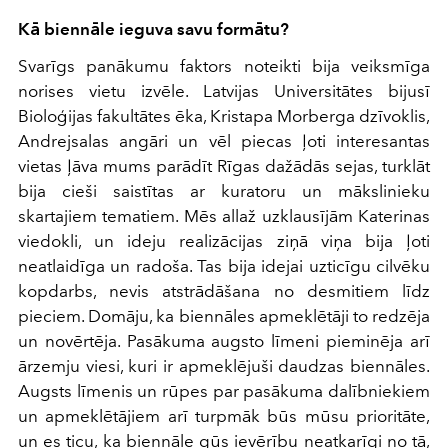
Kā biennāle ieguva savu formātu?
Svarīgs panākumu faktors noteikti bija veiksmīga
norises vietu izvēle. Latvijas Universitātes bijusī
Bioloģijas fakultātes ēka, Kristapa Morberga dzīvoklis,
Andrejsalas angāri un vēl piecas ļoti interesantas
vietas ļāva mums parādīt Rīgas dažādās sejas, turklāt
bija cieši saistītas ar kuratoru un mākslinieku
skartajiem tematiem. Mēs allaž uzklausījām Katerinas
viedokli, un ideju realizācijas ziņā viņa bija ļoti
neatlaidīga un radoša. Tas bija idejai uzticīgu cilvēku
kopdarbs, nevis atstrādāšana no desmitiem līdz
pieciem. Domāju, ka biennāles apmeklētāji to redzēja
un novērtēja. Pasākuma augsto līmeni pieminēja arī
ārzemju viesi, kuri ir apmeklējuši daudzas biennāles.
Augsts līmenis un rūpes par pasākuma dalībniekiem
un apmeklētājiem arī turpmāk būs mūsu prioritāte,
un es ticu, ka biennāle gūs ievērību neatkarīgi no tā,