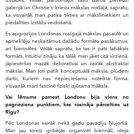
izstādes. Vēlāk, pārdomājot savu darba pieredzi
galerijā un Christie’s krievu mākslas nodaļā, sapratu,
ka visvairāk man patika tikties ar māksliniekiem un
piedalīties izstāžu veidošanā.
Es apgrozījos Londonas rosīgajā mākslas pasaulē un
apmeklēju neskaitāmus dažādu formātu pasākumus,
arī biennāles. Vēlāk sapratu, ka tas ir pats labākais
formāts. Intuitīvi zināju, ka tālāk man jāiet citā virzienā,
jāpievēršas mazāk dekoratīvai un vairāk abstraktai
mākslai. Man ļoti patīk konceptuālā māksla, plūdeni
darbi, kuriem nav nepieciešama noteikta forma.
Visvairāk mani fascinē fiziski izjūtama māksla.
Vai lēmums pamest Londonu bija viens no
pagrieziena punktiem, kas rosināja pārcelties uz
Rīgu?
Pēc Londonas vairāk nekā gadu pavadīju Ņujorkā.
Man jau toreiz gribējās organizēt biennāli, ideja