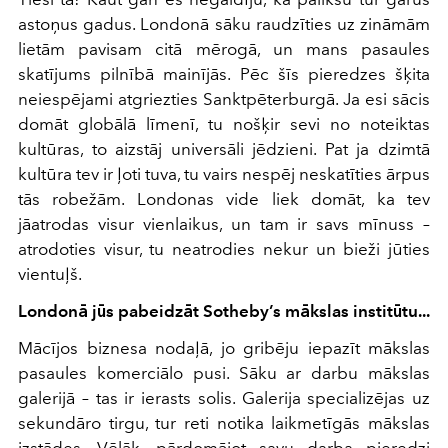
astoņus gadus. Londonā sāku raudzīties uz zināmām
lietām pavisam citā mērogā, un mans pasaules
skatījums pilnībā mainījās. Pēc šīs pieredzes šķita
neiespējami atgriezties Sanktpēterburgā. Ja esi sācis
domāt globālā līmenī, tu nošķir sevi no noteiktas
kultūras, to aizstāj universāli jēdzieni. Pat ja dzimtā
kultūra tev ir ļoti tuva, tu vairs nespēj neskatīties ārpus
tās robežām. Londonas vide liek domāt, ka tev
jāatrodas visur vienlaikus, un tam ir savs mīnuss –
atrodoties visur, tu neatrodies nekur un bieži jūties
vientuļš.
Londonā jūs pabeidzāt Sotheby’s mākslas institūtu...
Mācījos biznesa nodaļā, jo gribēju iepazīt mākslas
pasaules komerciālo pusi. Sāku ar darbu mākslas
galerijā – tas ir ierasts solis. Galerija specializējas uz
sekundāro tirgu, tur reti notika laikmetīgās mākslas