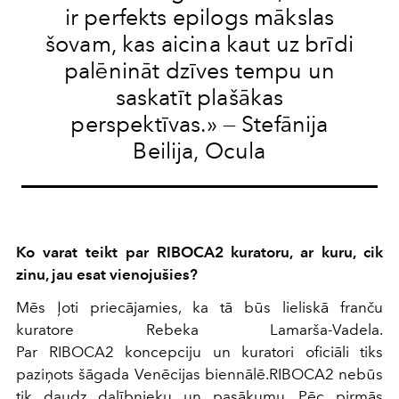
ir perfekts epilogs mākslas
šovam, kas aicina kaut uz brīdi
palēnināt dzīves tempu un
saskatīt plašākas
perspektīvas.» — Stefānija
Beilija, Ocula
Ko varat teikt par RIBOCA2 kuratoru, ar kuru, cik
zinu, jau esat vienojušies?
Mēs ļoti priecājamies, ka tā būs lieliskā franču
kuratore Rebeka Lamarša-Vadela.
Par RIBOCA2 koncepciju un kuratori oficiāli tiks
paziņots šāgada Venēcijas biennālē.RIBOCA2 nebūs
tik daudz dalībnieku un pasākumu. Pēc pirmās