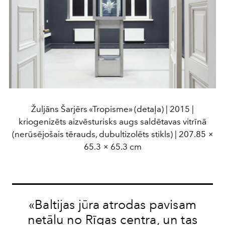
Žuljāns Šarjērs «Tropisme» (detaļa) | 2015 |
kriogenizēts aizvēsturisks augs saldētavas vitrīnā
(nerūsējošais tērauds, dubultizolēts stikls) | 207.85 ×
65.3 × 65.3 cm
«Baltijas jūra atrodas pavisam
netālu no Rīgas centra, un tas