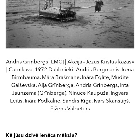
Andris Grīnbergs [LMC] | Akcija «Jēzus Kristus kāzas»
| Carnikava, 1972 Dalībnieki: Andris Bergmanis, Irēna
Birmbauma, Māra Brašmane, Ināra Eglīte, Mudīte
Gaiševska, Aija Grīnberga, Andris Grīnbergs, Inta
Jaunzema (Grīnberga), Ninuce Kaupuža, Ingvars
Leitis, Ināra Podkalne, Sandrs Rīga, Ivars Skanstiņš,
Eižens Valpēters
Kā jūsu dzīvē ienāca māksla?