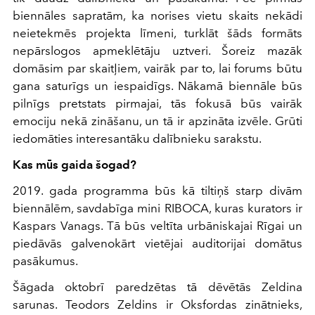
biennāles sapratām, ka norises vietu skaits nekādi
neietekmēs projekta līmeni, turklāt šāds formāts
nepārslogos apmeklētāju uztveri. Šoreiz mazāk
domāsim par skaitļiem, vairāk par to, lai forums būtu
gana saturīgs un iespaidīgs. Nākamā biennāle būs
pilnīgs pretstats pirmajai, tās fokusā būs vairāk
emociju nekā zināšanu, un tā ir apzināta izvēle. Grūti
iedomāties interesantāku dalībnieku sarakstu.
Kas mūs gaida šogad?
2019. gada programma būs kā tiltiņš starp divām
biennālēm, savdabīga mini RIBOCA, kuras kurators ir
Kaspars Vanags. Tā būs veltīta urbāniskajai Rīgai un
piedāvās galvenokārt vietējai auditorijai domātus
pasākumus.
Šāgada oktobrī paredzētas tā dēvētās Zeldina
sarunas. Teodors Zeldins ir Oksfordas zinātnieks,