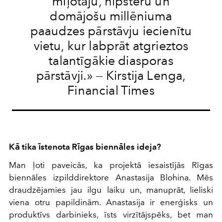
mīļotāju, hipsteru un
domājošu millēniuma
paaudzes pārstāvju iecienītu
vietu, kur labprāt atgrieztos
talantīgākie diasporas
pārstāvji.» — Kirstija Lenga,
Financial Times
Kā tika īstenota Rīgas biennāles ideja?
Man ļoti paveicās, ka projektā iesaistījās Rīgas
biennāles izpilddirektore Anastasija Blohina. Mēs
draudzējamies jau ilgu laiku un, manuprāt, lieliski
viena otru papildinām. Anastasija ir enerģisks un
produktīvs darbinieks, īsts virzītājspēks, bet man