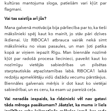
kultūras mantojuma sloga, patiešām vari kļūt par
flagmani.
Vai tas saistīja arī jūs?
Mana galvenā motivācija bija pārliecība par to, ka tieši
mākslinieki spēj kaut ko mainīt, jo stāv pāri dzīves
ikdienai. Uz RIBOCA1 atbrauca vairāk nekā simt
mākslinieku no visas pasaules, un man ļoti patika
kopā ar viņiem iepazīt Rīgu. Man biennāle nozīmē
kļūt par radošā procesa liecinieci, paveikt kaut ko
nozīmīgu vietējās sabiedrības un pilsētas
starptautiskās atpazīstamības labā. RIBOCA1 laikā
redzēju apmeklētāju vidū dažādu vecumu pārstāvjus.
Biennāles galvenais mērķis ir dot kaut ko vietējai
sabiedrībai, un es ceru, ka esam uz pareizā ceļa.
Vai neradās iespaids, ka rīdzinieki vēl nav gatavi
tāda mēroga pasākumam? Jāatzīst, ka mums ir liels