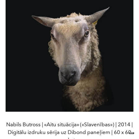
Nabils Butross | «Aitu situācija» («Slavenības») | 2014 |
Digitālu izdruku sērija uz Dibond paneļiem | 60 x 60