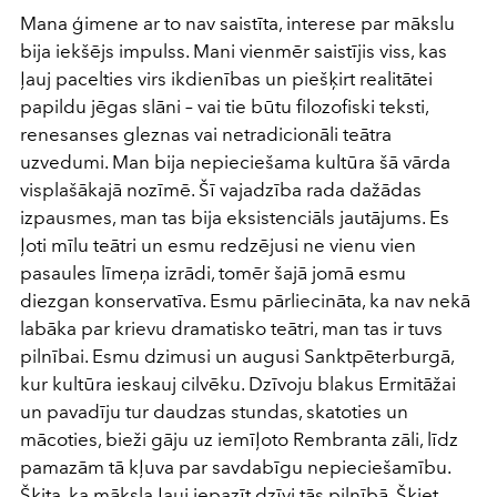
Mana ģimene ar to nav saistīta, interese par mākslu
bija iekšējs impulss. Mani vienmēr saistījis viss, kas
ļauj pacelties virs ikdienības un piešķirt realitātei
papildu jēgas slāni – vai tie būtu filozofiski teksti,
renesanses gleznas vai netradicionāli teātra
uzvedumi. Man bija nepieciešama kultūra šā vārda
visplašākajā nozīmē. Šī vajadzība rada dažādas
izpausmes, man tas bija eksistenciāls jautājums. Es
ļoti mīlu teātri un esmu redzējusi ne vienu vien
pasaules līmeņa izrādi, tomēr šajā jomā esmu
diezgan konservatīva. Esmu pārliecināta, ka nav nekā
labāka par krievu dramatisko teātri, man tas ir tuvs
pilnībai. Esmu dzimusi un augusi Sanktpēterburgā,
kur kultūra ieskauj cilvēku. Dzīvoju blakus Ermitāžai
un pavadīju tur daudzas stundas, skatoties un
mācoties, bieži gāju uz iemīļoto Rembranta zāli, līdz
pamazām tā kļuva par savdabīgu nepieciešamību.
Šķita, ka māksla ļauj iepazīt dzīvi tās pilnībā. Šķiet,