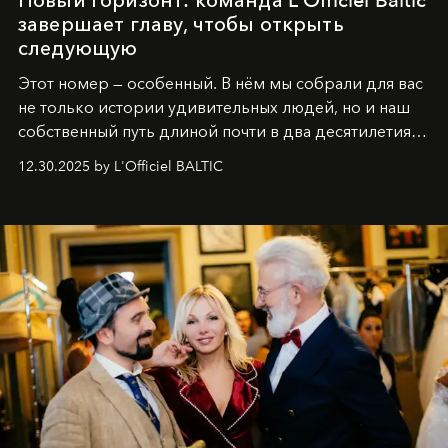
завершает главу, чтобы открыть
следующую
Этот номер — особенный. В нём мы собрали для вас
не только истории удивительных людей, но и наш
собственный путь длиной почти в два десятилетия.
Вместо привычного подведения итогов мы от всей
12.30.2025 by L'Officiel BALTIC
души говорим спасибо каждому, кто был с нами все
эти годы. И ни в коем случае не прощаемся. С
самыми искренними пожеланиями и теплом, ваша
команда
L’Officiel Baltic
.