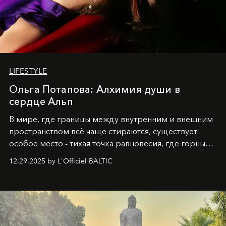
LIFESTYLE
Ольга Потапова: Алхимия души в
сердце Альп
В мире, где границы между внутренним и внешним
пространством всё чаще стираются, существует
особое место - тихая точка равновесия, где горные
вершины Швейцарии встречаются с бездонными
12.29.2025 by L'Officiel BALTIC
глубинами человеческой души. Здесь, на стыке
вечного льда и вечных вопросов, живёт и творит
Ольга Потапова - женщина, чей путь от поиска
истины превратился в искусство превращения
человеческих кризисов в возможности для