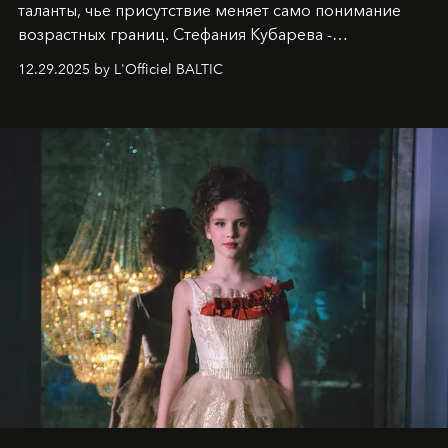
таланты, чье присутствие меняет само понимание
возрастных границ. Стефания Кубарева -
десятилетняя обладательница невероятной
12.29.2025 by L'Officiel BALTIC
харизмы, чье имя уже украшает обложки
престижных международных изданий
FILLINI January
2025
и
LUXIA June 2025
, представляет собой
уникальное явление современной культуры.