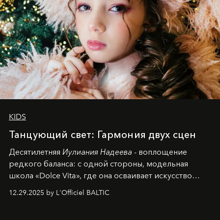
KIDS
Танцующий свет: Гармония двух сцен
Десятилетняя
Иулиания Надеева
- воплощение
редкого баланса: с одной стороны, модельная
школа «Dolce Vita», где она осваивает искусство
позы и образа, с другой - подготовительная
12.29.2025 by L'Officiel BALTIC
балетная студия при хореографическом училище,
куда она приходит с четырехлетним стажем