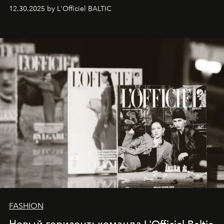
ecosystems.
Sabrina Spinelli
embodies this evolution—a
12.30.2025 by L'Officiel BALTIC
brand strategist with three decades of mastery in luxury,
whose work transcends consultancy to become a living
framework where creativity, commerce, and culture
converge with surgical precision.
FASHION
Новый горизонт: команда L'Officiel Baltic