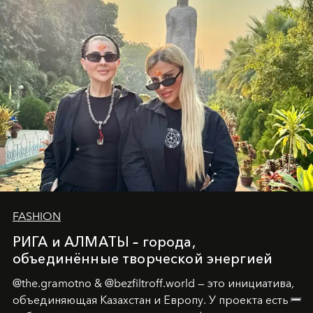
истины превратился в искусство превращения
человеческих кризисов в возможности для
возрождения.
FASHION
РИГА и АЛМАТЫ – города,
объединённые творческой энергией
@the.gramotno & @bezfiltroff.world — это инициатива,
объединяющая Казахстан и Европу. У проекта есть