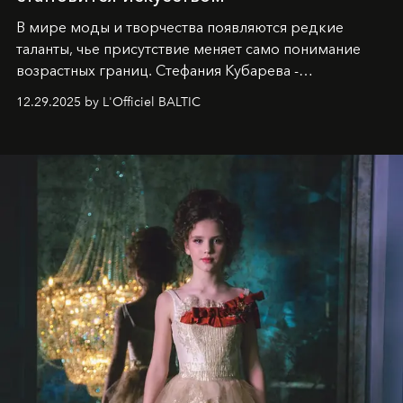
В мире моды и творчества появляются редкие
таланты, чье присутствие меняет само понимание
возрастных границ. Стефания Кубарева -
десятилетняя обладательница невероятной
12.29.2025 by L'Officiel BALTIC
харизмы, чье имя уже украшает обложки
престижных международных изданий
FILLINI January
2025
и
LUXIA June 2025
, представляет собой
уникальное явление современной культуры.