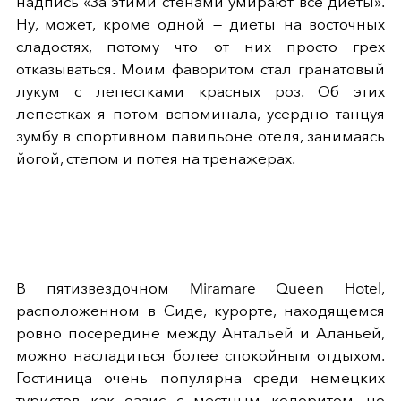
надпись «За этими стенами умирают все диеты».
Ну, может, кроме одной — диеты на восточных
сладостях, потому что от них просто грех
отказываться. Моим фаворитом стал гранатовый
лукум с лепестками красных роз. Об этих
лепестках я потом вспоминала, усердно танцуя
зумбу в спортивном павильоне отеля, занимаясь
йогой, степом и потея на тренажерах.
В пятизвездочном Miramare Queen Hotel,
расположенном в Сиде, курорте, находящемся
ровно посередине между Антальей и Аланьей,
можно насладиться более спокойным отдыхом.
Гостиница очень популярна среди немецких
туристов как оазис с местным колоритом, но