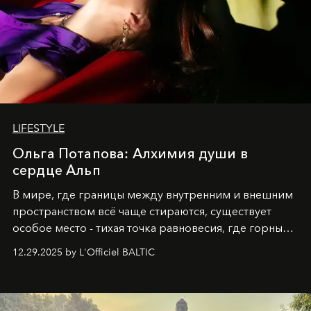
LIFESTYLE
Ольга Потапова: Алхимия души в
сердце Альп
В мире, где границы между внутренним и внешним
пространством всё чаще стираются, существует
особое место - тихая точка равновесия, где горные
вершины Швейцарии встречаются с бездонными
12.29.2025 by L'Officiel BALTIC
глубинами человеческой души. Здесь, на стыке
вечного льда и вечных вопросов, живёт и творит
Ольга Потапова - женщина, чей путь от поиска