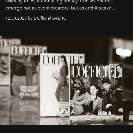
visibility to institutional legitimacy, true visionaries
emerge not as event creators, but as architects of
ecosystems.
Sabrina Spinelli
embodies this evolution—a
12.30.2025 by L'Officiel BALTIC
brand strategist with three decades of mastery in luxury,
whose work transcends consultancy to become a living
framework where creativity, commerce, and culture
converge with surgical precision.