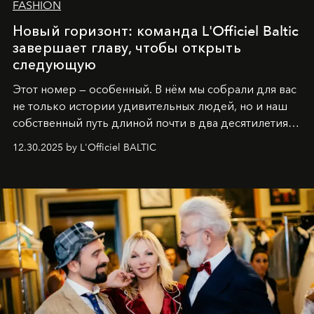
FASHION
Новый горизонт: команда L'Officiel Baltic
завершает главу, чтобы открыть
следующую
Этот номер — особенный. В нём мы собрали для вас
не только истории удивительных людей, но и наш
собственный путь длиной почти в два десятилетия.
Вместо привычного подведения итогов мы от всей
12.30.2025 by L'Officiel BALTIC
души говорим спасибо каждому, кто был с нами все
эти годы. И ни в коем случае не прощаемся. С
самыми искренними пожеланиями и теплом, ваша
команда
L’Officiel Baltic
.