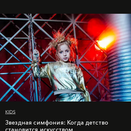
балетная студия при хореографическом училище,
куда она приходит с четырехлетним стажем
танцевального пути за плечами.
KIDS
Звездная симфония: Когда детство
становится искусством