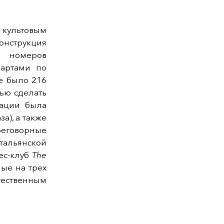
 культовым
онструкция
6 номеров
дартами по
ле было 216
ью сделать
вации была
а), а также
реговорные
тальянской
ес-клуб
The
ые на трех
тественным