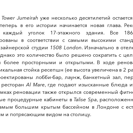
n Tower Jumeirah
уже несколько десятилетий остается
 теперь в его истории начинается новая глава. Рек
а каждый уголок 17-этажного здания. Все 18
рованы в соответствии с самыми высокими стан
изайнерской студии
1508 London
. Изначально в оте
однако это количество было решено сократить с цел
я более просторными и открытыми. В ходе рено
икальная стойка ресепшн (ее высота увеличена в 2 раз
роектированы лобби-бар, лаунж, банкетный зал, пе
 ресторан
Al Mare
, где подают изысканные блюда и
рамках реновации также открылся современный фитн
ые процедурные кабинеты в
Talise Spa
, расположенн
 самым большим крытым бассейном в Лондоне с ес
м и потрясающим видом на столицу.