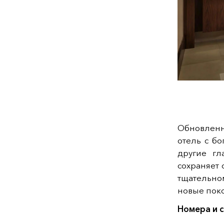
Обновлен
отель с б
другие гл
сохраняет
тщательно
новые поко
Номера и 