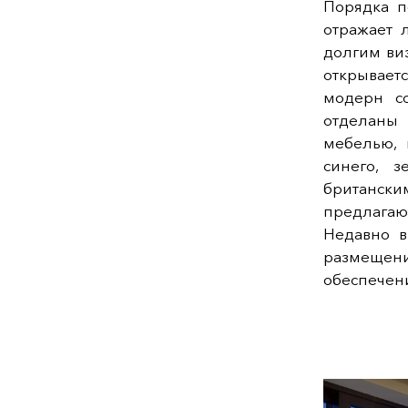
Порядка 
отражает 
долгим ви
открывает
модерн с
отделаны
мебелью, 
синего, з
британск
предлага
Недавно в
размещени
обеспечен