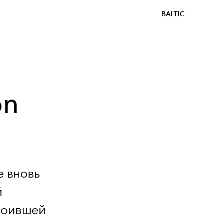
BALTIC
on
е вновь
й
стоившей