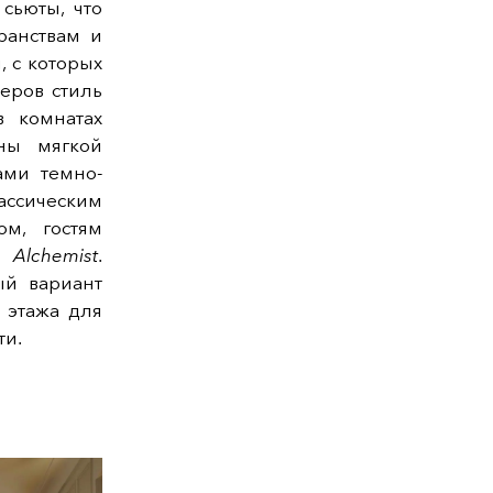
сьюты, что
ранствам и
 с которых
еров стиль
 комнатах
ны мягкой
ами темно-
ассическим
м, гостям
 Alchemist
.
ый вариант
 этажа для
ти.