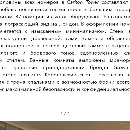
половины всех номеров в
Carlton Tower
составляют 
любовь постоянных гостей отеля к большим прост
зитам. 87 номеров и сьютов оборудованы балконами,
ся потрясающий вид на Лондон. В оформлении ном
очетается с изысканным минимализмом. Стены в
 фактурной древесиной, сами комнаты обставле
выполненной в теплой цветовой гамме с акцент
еленого и бордового тонов, вдохновленных кл
им стилем. Ванные комнаты выложены мраморо
ются туалетные принадлежности бренда
Grown
 отеле появился Королевский сьют — эксклюзивн
я с тремя спальнями с возможностью брони всего
ия максимальной безопасности и конфиденциальнос
1
/
4