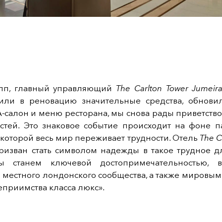
пп, главный управляющий
The Carlton Tower Jumeir
ли в реновацию значительные средства, обнови
-салон и меню ресторана, мы снова рады приветств
остей. Это знаковое событие происходит на фоне п
 которой весь мир переживает трудности. Отель
The C
изван стать символом надежды в такое трудное дл
ы станем ключевой достопримечательностью, 
 местного лондонского сообщества, а также мировым
еприимства класса люкс».