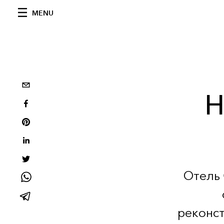
MENU
Н
Отель 
реконст