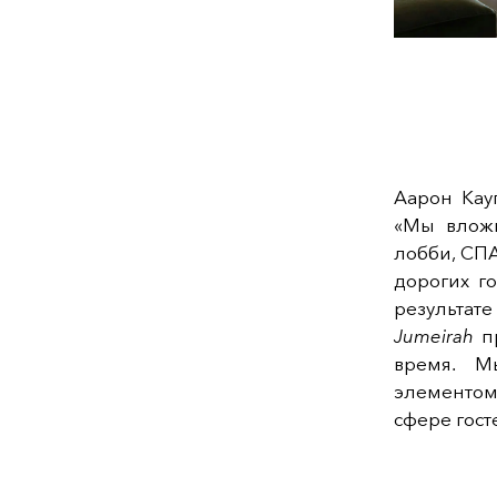
Аарон Кау
«Мы вложи
лобби, СПА
дорогих г
результате
Jumeirah
пр
время. М
элементом
сфере гост