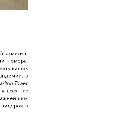
ah
отметил:
ли номера,
овать наших
андемии, в
arlton Tower
я всех нас
важнейшим
 лидером в