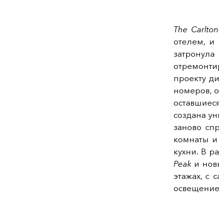
The Carlto
отелем, и
затронул
отремонти
проекту д
номеров, 
оставшиес
создана ун
заново сп
комнаты и
кухни. В 
Peak
и нов
этажах, с
освещение