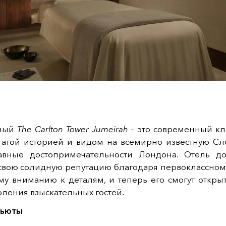
ный
The Carlton Tower Jumeirah
– это современный кл
огатой историей и видом на всемирно известную Сло
авные достопримечательности Лондона. Отель д
 свою солидную репутацию благодаря первоклассному
му вниманию к деталям, и теперь его смогут открыт
ления взыскательных гостей.
сьюты