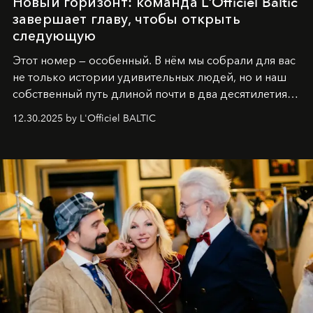
Новый горизонт: команда L'Officiel Baltic
завершает главу, чтобы открыть
следующую
Этот номер — особенный. В нём мы собрали для вас
не только истории удивительных людей, но и наш
собственный путь длиной почти в два десятилетия.
Вместо привычного подведения итогов мы от всей
12.30.2025 by L'Officiel BALTIC
души говорим спасибо каждому, кто был с нами все
эти годы. И ни в коем случае не прощаемся. С
самыми искренними пожеланиями и теплом, ваша
команда
L’Officiel Baltic
.