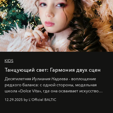
KIDS
Танцующий свет: Гармония двух сцен
Десятилетняя
Иулиания Надеева
- воплощение
редкого баланса: с одной стороны, модельная
школа «Dolce Vita», где она осваивает искусство
позы и образа, с другой - подготовительная
12.29.2025 by L'Officiel BALTIC
балетная студия при хореографическом училище,
куда она приходит с четырехлетним стажем