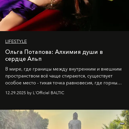
LIFESTYLE
Ольга Потапова: Алхимия души в
сердце Альп
В мире, где границы между внутренним и внешним
пространством всё чаще стираются, существует
особое место - тихая точка равновесия, где горные
вершины Швейцарии встречаются с бездонными
12.29.2025 by L'Officiel BALTIC
глубинами человеческой души. Здесь, на стыке
вечного льда и вечных вопросов, живёт и творит
Ольга Потапова - женщина, чей путь от поиска
истины превратился в искусство превращения
человеческих кризисов в возможности для