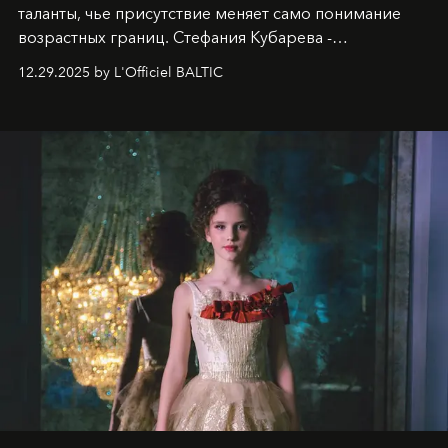
таланты, чье присутствие меняет само понимание
возрастных границ. Стефания Кубарева -
десятилетняя обладательница невероятной
12.29.2025 by L'Officiel BALTIC
харизмы, чье имя уже украшает обложки
престижных международных изданий
FILLINI January
2025
и
LUXIA June 2025
, представляет собой
уникальное явление современной культуры.