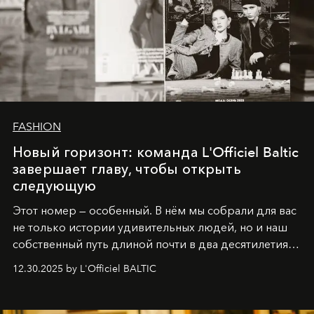
FASHION
Новый горизонт: команда L'Officiel Baltic
завершает главу, чтобы открыть
следующую
Этот номер — особенный. В нём мы собрали для вас
не только истории удивительных людей, но и наш
собственный путь длиной почти в два десятилетия.
Вместо привычного подведения итогов мы от всей
12.30.2025 by L'Officiel BALTIC
души говорим спасибо каждому, кто был с нами все
эти годы. И ни в коем случае не прощаемся. С
самыми искренними пожеланиями и теплом, ваша