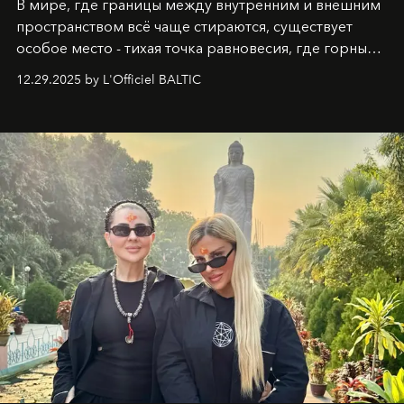
В мире, где границы между внутренним и внешним
пространством всё чаще стираются, существует
особое место - тихая точка равновесия, где горные
вершины Швейцарии встречаются с бездонными
12.29.2025 by L'Officiel BALTIC
глубинами человеческой души. Здесь, на стыке
вечного льда и вечных вопросов, живёт и творит
Ольга Потапова - женщина, чей путь от поиска
истины превратился в искусство превращения
человеческих кризисов в возможности для
возрождения.