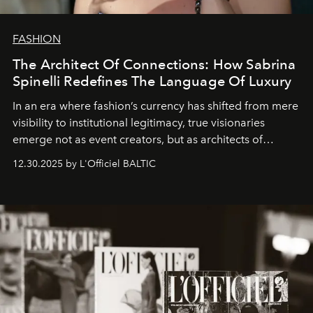
FASHION
The Architect Of Connections: How Sabrina
Spinelli Redefines The Language Of Luxury
In an era where fashion’s currency has shifted from mere
visibility to institutional legitimacy, true visionaries
emerge not as event creators, but as architects of
ecosystems.
Sabrina Spinelli
embodies this evolution—a
12.30.2025 by L'Officiel BALTIC
brand strategist with three decades of mastery in luxury,
whose work transcends consultancy to become a living
framework where creativity, commerce, and culture
converge with surgical precision.