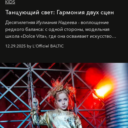
KIDS
Танцующий свет: Гармония двух сцен
Десятилетняя
Иулиания Надеева
- воплощение
редкого баланса: с одной стороны, модельная
школа «Dolce Vita», где она осваивает искусство
позы и образа, с другой - подготовительная
12.29.2025 by L'Officiel BALTIC
балетная студия при хореографическом училище,
куда она приходит с четырехлетним стажем
танцевального пути за плечами.