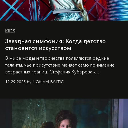
KIDS
Звездная симфония: Когда детство
становится искусством
В мире моды и творчества появляются редкие
таланты, чье присутствие меняет само понимание
возрастных границ. Стефания Кубарева -
десятилетняя обладательница невероятной
12.29.2025 by L'Officiel BALTIC
харизмы, чье имя уже украшает обложки
престижных международных изданий
FILLINI January
2025
и
LUXIA June 2025
, представляет собой
уникальное явление современной культуры.