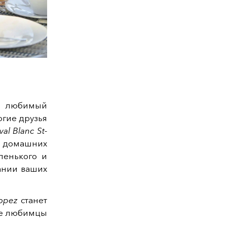
ш любимый
огие друзья
al Blanc St-
 домашних
ленького и
ании ваших
ropez
станет
ие любимцы