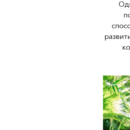
Од
п
спос
развит
ко