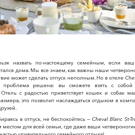
льзя назвать по-настоящему семейным, если ва
тался дома. Мы все знаем, как важны наши четверон
ствие может сделать отпуск неполным. Но в отеле
Chev
 проблема решена: вы сможете взять с собой
 Отель с радостью приветствует кошек и собак ма
размера, это позволит наслаждаться отдыхом в комп
рузей.
обираясь в отпуск, не беспокойтесь —
Cheval Blanc St-T
 местом для всей семьи, где даже ваши четвероног
ь частью удивительного семейного отдыха!