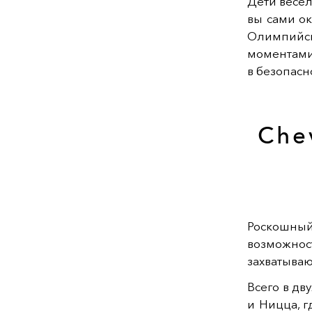
Дети весе
вы сами ок
Олимпийс
моментами
в безопасн
Chev
Роскошный
возможно
захватыва
Всего в дв
и Ницца, г