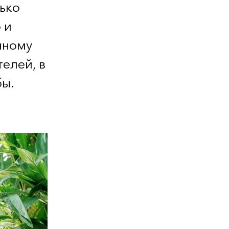
ько
 и
нному
елей, в
бы.