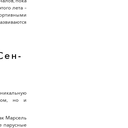
алов, пока
того лета –
ортивными
азвиваются
 Сен-
уникальную
хом, но и
как Марсель
же парусные