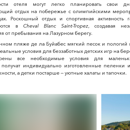
Гости отеля могут легко планировать свои дни
ющий отдых на побережье с олимпийскими мероп
дах. Роскошный отдых и спортивная активность 
аются в
Cheval Blanc Saint-Tropez
, создавая не
я от пребывания на Лазурном берегу.
нном пляже де ла Буйабес мягкий песок и пологий 
еальные условия для беззаботных детских игр на бере
трены все необходимые условия для маленьки
получат индивидуально изготовленные пеленки 
ости, а детки постарше — уютные халаты и тапочки.