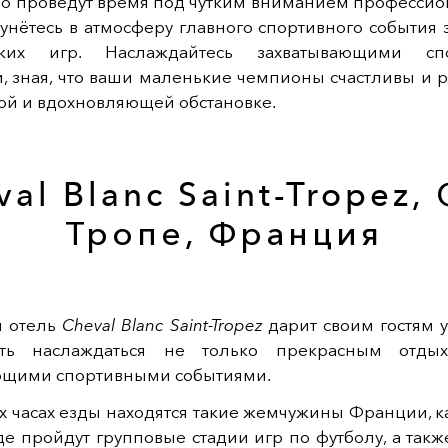
ло проведут время под чутким вниманием профессион
унётесь в атмосферу главного спортивного события э
ких игр. Наслаждайтесь захватывающими сп
, зная, что ваши маленькие чемпионы счастливы и р
ой и вдохновляющей обстановке.
al Blanc Saint-Tropez,
Тропе, Франция
 отель
Cheval Blanc Saint-Tropez
дарит своим гостям 
сть наслаждаться не только прекрасным отды
ющими спортивными событиями.
ух часах езды находятся такие жемчужины Франции, 
де пройдут групповые стадии игр по футболу, а так