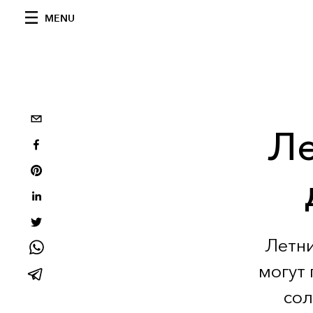
MENU
Ле
Летни
могут 
сол