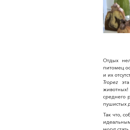
Отдых не
питомец ос
и их отсут
Tropez
эта
животных!
среднего 
пушистых д
Так что, с
идеальным
могут стат