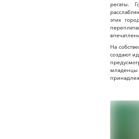
регаты. 
расслабля
этих горо
переплет
впечатлени
На собстве
создают ид
предусмо
младенцы 
принадлежн