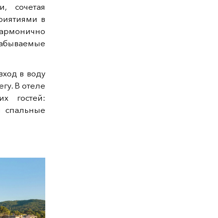
, сочетая
риятиями в
гармонично
забываемые
вход в воду
гу. В отеле
х гостей:
и спальные