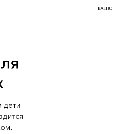
BALTIC
для
х
а дети
ладится
хом.