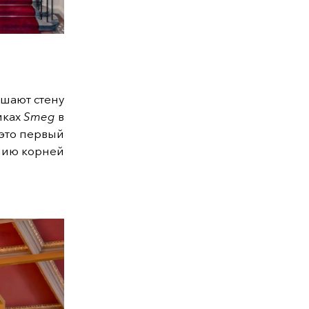
шают стену
иках
Smeg
в
 это первый
нию корней