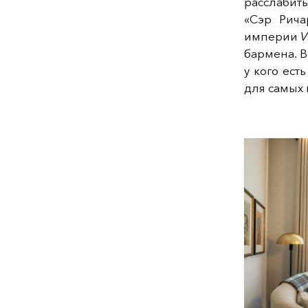
расслабить
«Сэр Рича
империи
V
бармена.
В
у кого ест
для самых 