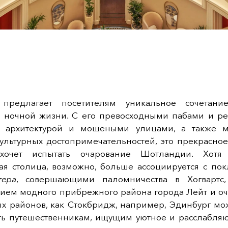
 предлагает посетителям уникальное сочетание
и ночной жизни. С его превосходными пабами и ре
й архитектурой и мощеными улицами, а также 
культурных достопримечательностей, это прекрасное
 хочет испытать очарование Шотландии. Хотя 
ая столица, возможно, больше ассоциируется с по
тера
, совершающими паломничества в Хогвартс,
ием модного прибрежного района города Лейт и о
х районов, как Стокбридж, например, Эдинбург мо
ь путешественникам, ищущим уютное и расслабля