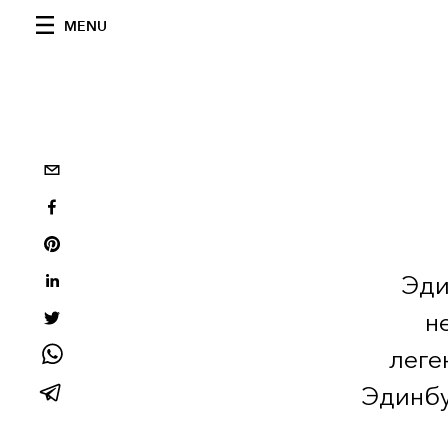
MENU
Эди
н
леге
Эдинбу