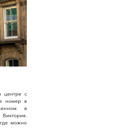
в центре с
те номер в
женном в
 Виктория.
 где можно