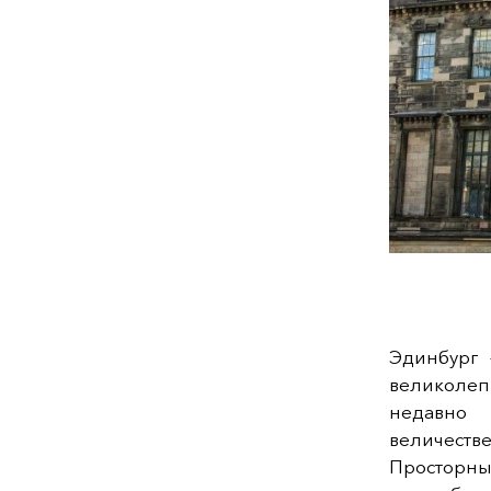
Эдинбург 
великолеп
недавно
величест
Просторны