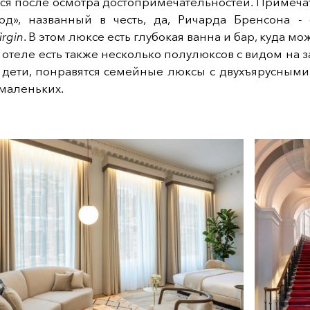
ся после осмотра достопримечательностей.
Примеча
рд», названный в честь, да,
Ричарда Бренсона - 
irgin
. В этом люксе есть глубокая ванна и бар, куда м
 отеле
есть
также несколько полулюксов с видом на
з
ь дети, понравятся семейные люксы с двухъярусным
маленьких.