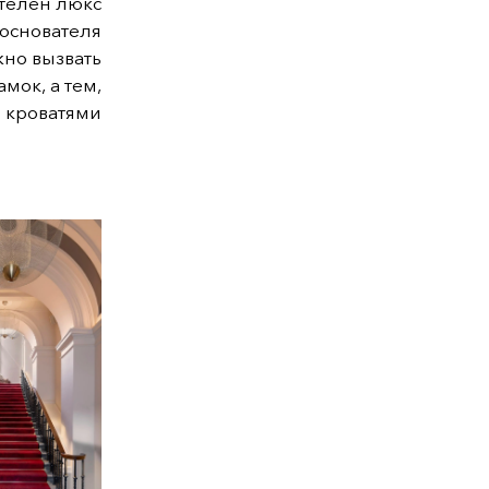
телен люкс
основателя
ожно вызвать
амок,
а
тем,
и кроватями