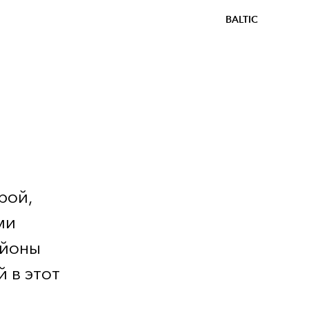
BALTIC
рой,
ми
айоны
 в этот