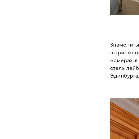
Знамениты
в приемной
номерах, в
отель лей
Эдинбурга,