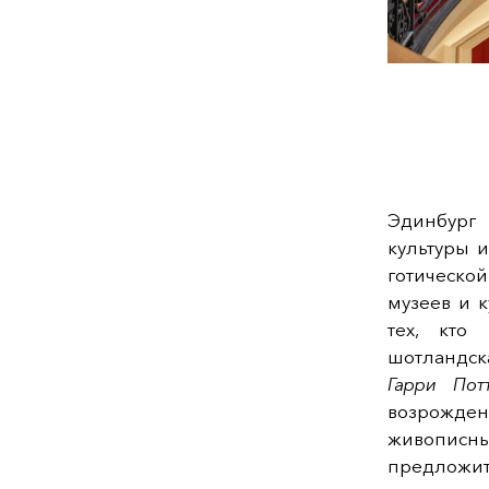
Эдинбург
культуры 
готическо
музеев и 
тех, кто
шотландск
Гарри Пот
возрожден
живописны
предложит