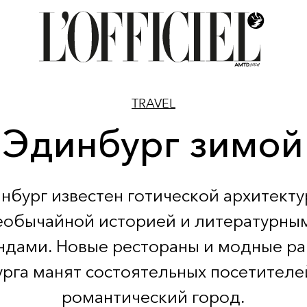
TRAVEL
Эдинбург зимой
нбург известен готической архитекту
еобычайной историей и литературны
ндами. Новые рестораны и модные р
рга манят состоятельных посетителей
романтический город.