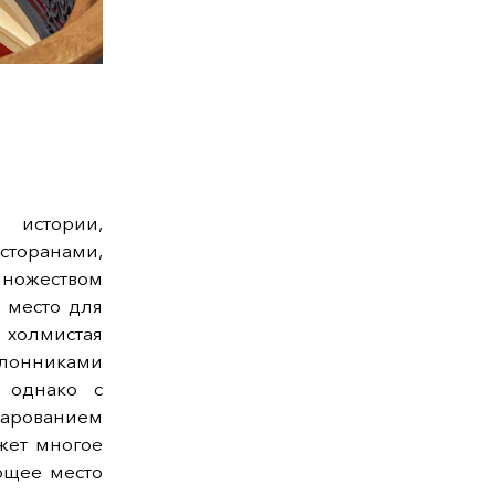
 истории,
сторанами,
множеством
 место для
холмистая
клонниками
 однако с
чарованием
жет многое
ющее место