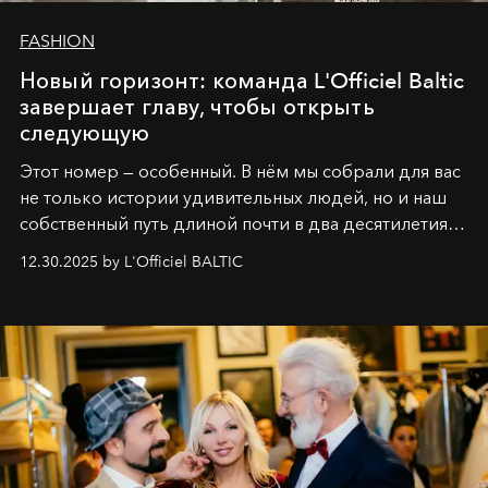
FASHION
Новый горизонт: команда L'Officiel Baltic
завершает главу, чтобы открыть
следующую
Этот номер — особенный. В нём мы собрали для вас
не только истории удивительных людей, но и наш
собственный путь длиной почти в два десятилетия.
Вместо привычного подведения итогов мы от всей
12.30.2025 by L'Officiel BALTIC
души говорим спасибо каждому, кто был с нами все
эти годы. И ни в коем случае не прощаемся. С
самыми искренними пожеланиями и теплом, ваша
команда
L’Officiel Baltic
.