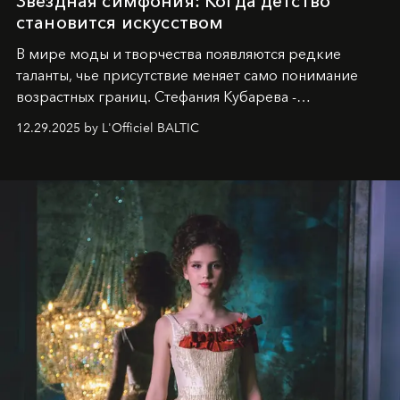
Звездная симфония: Когда детство
становится искусством
В мире моды и творчества появляются редкие
таланты, чье присутствие меняет само понимание
возрастных границ. Стефания Кубарева -
десятилетняя обладательница невероятной
12.29.2025 by L'Officiel BALTIC
харизмы, чье имя уже украшает обложки
престижных международных изданий
FILLINI January
2025
и
LUXIA June 2025
, представляет собой
уникальное явление современной культуры.