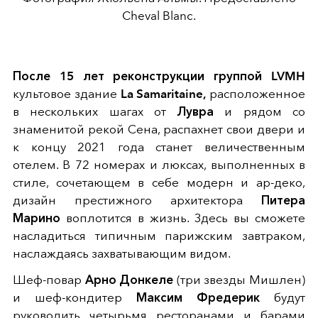
Cheval Blanc.
После 15 лет реконструкции группой LVMH
культовое здание
La Samaritaine,
расположенное
в нескольких шагах от
Лувра
и рядом со
знаменитой рекой Сена, распахнет свои двери и
к концу 2021 года станет величественным
отелем. В 72 номерах и люксах, выполненных в
стиле, сочетающем в себе модерн и ар-деко,
дизайн престижного архитектора
Питера
Марино
воплотится в жизнь. Здесь вы сможете
насладиться типичным парижским завтраком,
наслаждаясь захватывающим видом.
Шеф-повар
Арно Донкеле
(три звезды Мишлен)
и шеф-кондитер
Максим Фредерик
будут
руководить четырьмя ресторанами и барами