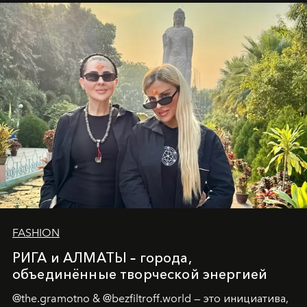
Ольга Потапова - женщина, чей путь от поиска
истины превратился в искусство превращения
человеческих кризисов в возможности для
возрождения.
FASHION
РИГА и АЛМАТЫ – города,
объединённые творческой энергией
@the.gramotno & @bezfiltroff.world — это инициатива,