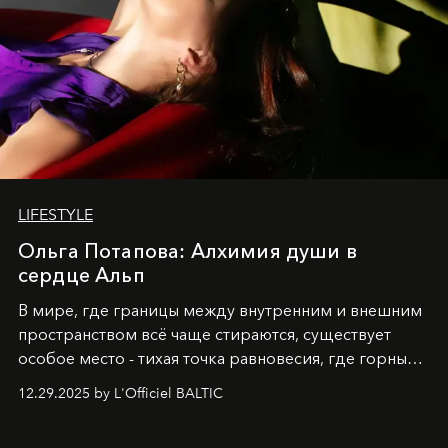
LIFESTYLE
Ольга Потапова: Алхимия души в
сердце Альп
В мире, где границы между внутренним и внешним
пространством всё чаще стираются, существует
особое место - тихая точка равновесия, где горные
вершины Швейцарии встречаются с бездонными
12.29.2025 by L'Officiel BALTIC
глубинами человеческой души. Здесь, на стыке
вечного льда и вечных вопросов, живёт и творит