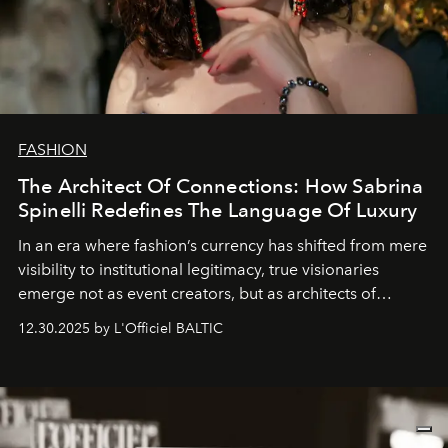
FASHION
The Architect Of Connections: How Sabrina
Spinelli Redefines The Language Of Luxury
In an era where fashion’s currency has shifted from mere
visibility to institutional legitimacy, true visionaries
emerge not as event creators, but as architects of
ecosystems.
Sabrina Spinelli
embodies this evolution—a
12.30.2025 by L'Officiel BALTIC
brand strategist with three decades of mastery in luxury,
whose work transcends consultancy to become a living
framework where creativity, commerce, and culture
converge with surgical precision.