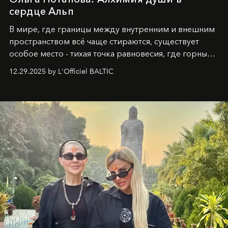
сердце Альп
В мире, где границы между внутренним и внешним
пространством всё чаще стираются, существует
особое место - тихая точка равновесия, где горные
вершины Швейцарии встречаются с бездонными
12.29.2025 by L'Officiel BALTIC
глубинами человеческой души. Здесь, на стыке
вечного льда и вечных вопросов, живёт и творит
Ольга Потапова - женщина, чей путь от поиска
истины превратился в искусство превращения
человеческих кризисов в возможности для
возрождения.