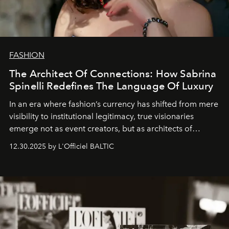
FASHION
The Architect Of Connections: How Sabrina
Spinelli Redefines The Language Of Luxury
In an era where fashion’s currency has shifted from mere
visibility to institutional legitimacy, true visionaries
emerge not as event creators, but as architects of
ecosystems.
Sabrina Spinelli
embodies this evolution—a
12.30.2025 by L'Officiel BALTIC
brand strategist with three decades of mastery in luxury,
whose work transcends consultancy to become a living
framework where creativity, commerce, and culture
converge with surgical precision.