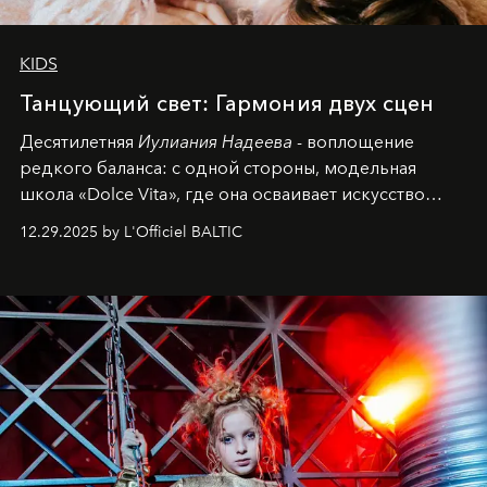
KIDS
Танцующий свет: Гармония двух сцен
Десятилетняя
Иулиания Надеева
- воплощение
редкого баланса: с одной стороны, модельная
школа «Dolce Vita», где она осваивает искусство
позы и образа, с другой - подготовительная
12.29.2025 by L'Officiel BALTIC
балетная студия при хореографическом училище,
куда она приходит с четырехлетним стажем
танцевального пути за плечами.