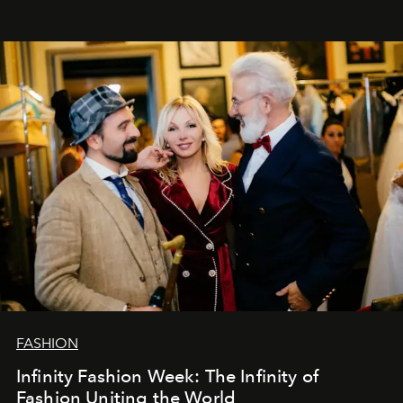
души говорим спасибо каждому, кто был с нами все
эти годы. И ни в коем случае не прощаемся. С
самыми искренними пожеланиями и теплом, ваша
команда
L’Officiel Baltic
.
FASHION
Infinity Fashion Week: The Infinity of
Fashion Uniting the World