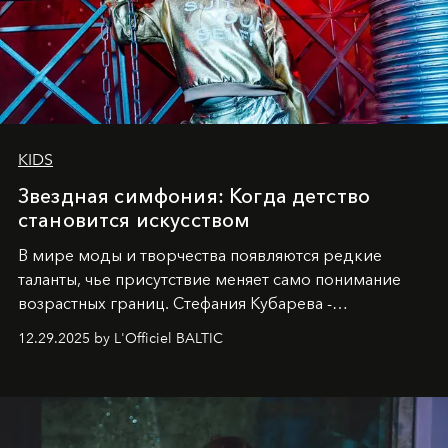
KIDS
Звездная симфония: Когда детство
становится искусством
В мире моды и творчества появляются редкие
таланты, чье присутствие меняет само понимание
возрастных границ. Стефания Кубарева -
десятилетняя обладательница невероятной
12.29.2025 by L'Officiel BALTIC
харизмы, чье имя уже украшает обложки
престижных международных изданий
FILLINI January
2025
и
LUXIA June 2025
, представляет собой
уникальное явление современной культуры.