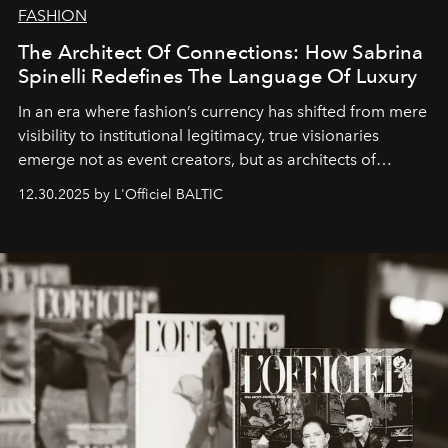
FASHION
The Architect Of Connections: How Sabrina
Spinelli Redefines The Language Of Luxury
In an era where fashion’s currency has shifted from mere
visibility to institutional legitimacy, true visionaries
emerge not as event creators, but as architects of
ecosystems.
Sabrina Spinelli
embodies this evolution—a
12.30.2025 by L'Officiel BALTIC
brand strategist with three decades of mastery in luxury,
whose work transcends consultancy to become a living
framework where creativity, commerce, and culture
converge with surgical precision.