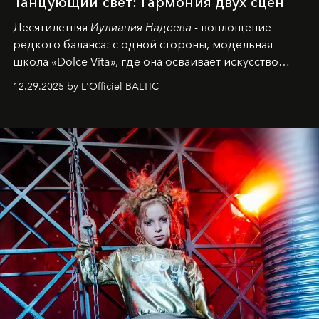
Танцующий свет: Гармония двух сцен
Десятилетняя
Иулиания Надеева
- воплощение
редкого баланса: с одной стороны, модельная
школа «Dolce Vita», где она осваивает искусство
позы и образа, с другой - подготовительная
12.29.2025 by L'Officiel BALTIC
балетная студия при хореографическом училище,
куда она приходит с четырехлетним стажем
танцевального пути за плечами.