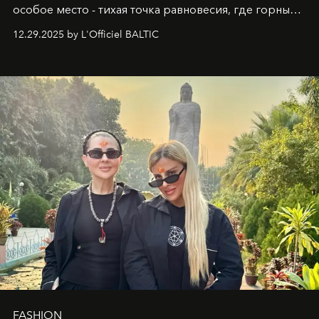
особое место - тихая точка равновесия, где горные
вершины Швейцарии встречаются с бездонными
12.29.2025 by L'Officiel BALTIC
глубинами человеческой души. Здесь, на стыке
вечного льда и вечных вопросов, живёт и творит
Ольга Потапова - женщина, чей путь от поиска
истины превратился в искусство превращения
человеческих кризисов в возможности для
возрождения.
FASHION