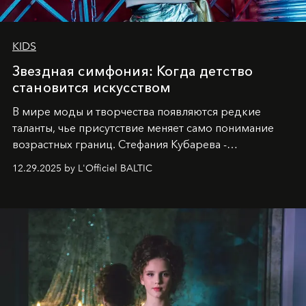
KIDS
Звездная симфония: Когда детство
становится искусством
В мире моды и творчества появляются редкие
таланты, чье присутствие меняет само понимание
возрастных границ. Стефания Кубарева -
десятилетняя обладательница невероятной
12.29.2025 by L'Officiel BALTIC
харизмы, чье имя уже украшает обложки
престижных международных изданий
FILLINI January
2025
и
LUXIA June 2025
, представляет собой
уникальное явление современной культуры.