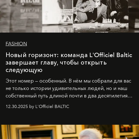
FASHION
Новый горизонт: команда L'Officiel Baltic
завершает главу, чтобы открыть
следующую
Этот номер — особенный. В нём мы собрали для вас
не только истории удивительных людей, но и наш
собственный путь длиной почти в два десятилетия.
Вместо привычного подведения итогов мы от всей
12.30.2025 by L'Officiel BALTIC
души говорим спасибо каждому, кто был с нами все
эти годы. И ни в коем случае не прощаемся. С
самыми искренними пожеланиями и теплом, ваша
команда
L’Officiel Baltic
.