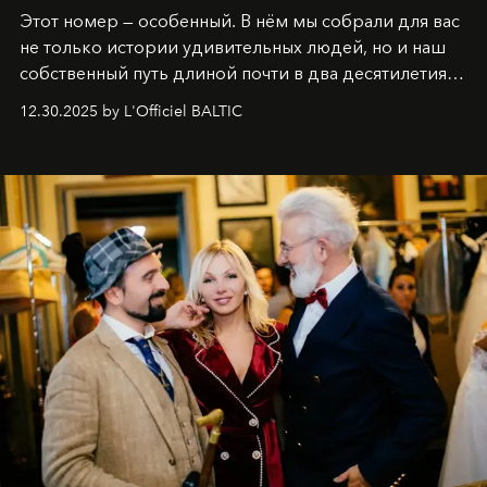
Этот номер — особенный. В нём мы собрали для вас
не только истории удивительных людей, но и наш
собственный путь длиной почти в два десятилетия.
Вместо привычного подведения итогов мы от всей
12.30.2025 by L'Officiel BALTIC
души говорим спасибо каждому, кто был с нами все
эти годы. И ни в коем случае не прощаемся. С
самыми искренними пожеланиями и теплом, ваша
команда
L’Officiel Baltic
.