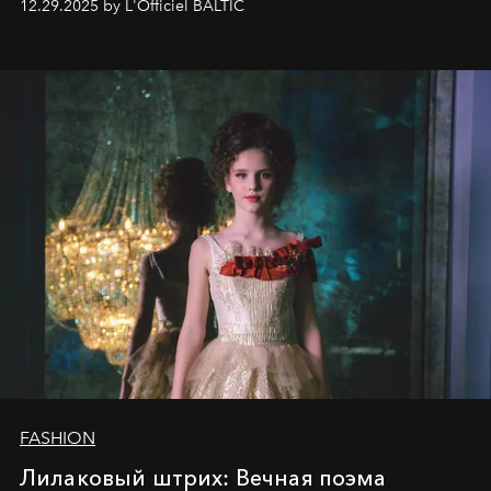
12.29.2025 by L'Officiel BALTIC
харизмы, чье имя уже украшает обложки
престижных международных изданий
FILLINI January
2025
и
LUXIA June 2025
, представляет собой
уникальное явление современной культуры.
FASHION
Лилаковый штрих: Вечная поэма