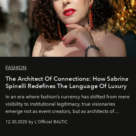
FASHION
The Architect Of Connections: How Sabrina
Spinelli Redefines The Language Of Luxury
In an era where fashion’s currency has shifted from mere
visibility to institutional legitimacy, true visionaries
emerge not as event creators, but as architects of
ecosystems.
Sabrina Spinelli
embodies this evolution—a
12.30.2025 by L'Officiel BALTIC
brand strategist with three decades of mastery in luxury,
whose work transcends consultancy to become a living