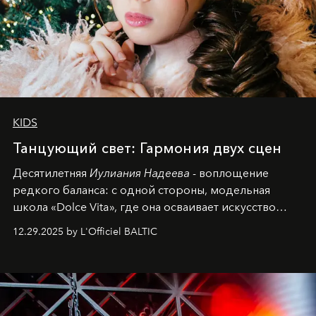
KIDS
Танцующий свет: Гармония двух сцен
Десятилетняя
Иулиания Надеева
- воплощение
редкого баланса: с одной стороны, модельная
школа «Dolce Vita», где она осваивает искусство
позы и образа, с другой - подготовительная
12.29.2025 by L'Officiel BALTIC
балетная студия при хореографическом училище,
куда она приходит с четырехлетним стажем
танцевального пути за плечами.