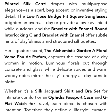
Printed Silk Carré
drapes with multipurpose
elegance—as a scarf, bag accent, or inventive styling
detail. The
Low Nose Bridge Fit Square Sunglasses
brighten an overcast day or provide a low-key shield
while outdoors, and the
Bracelet with Enamel Round
Interlocking G and Bracelet with Enamel
offer subtle
hints of playfulness amid structured silhouettes.
Her signature scent,
The
Alchemist’s Garden A Floral
Verse Eau de Parfum
, captures the essence of a city
woman in motion. Luminous florals cut through
concrete and glass, while delicate spices and warm
woody notes mirror the city’s energy as day turns to
night.
Whether it’s a
Silk Jacquard Shirt and Bra Set
for
intimate comfort or an
Ophidia Passport Case
and
G-
Flat Watch for
travel, each piece is chosen with
intention. Together, they define a lifestyle: curated,