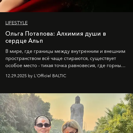
LIFESTYLE
Ольга Потапова: Алхимия души в
сердце Альп
В мире, где границы между внутренним и внешним
пространством всё чаще стираются, существует
особое место - тихая точка равновесия, где горные
вершины Швейцарии встречаются с бездонными
12.29.2025 by L'Officiel BALTIC
глубинами человеческой души. Здесь, на стыке
вечного льда и вечных вопросов, живёт и творит
Ольга Потапова - женщина, чей путь от поиска
истины превратился в искусство превращения
человеческих кризисов в возможности для
возрождения.