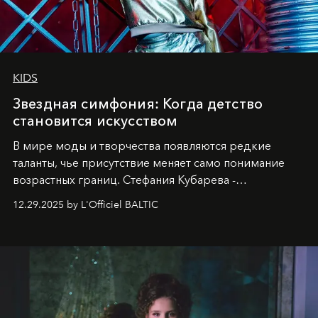
KIDS
Звездная симфония: Когда детство
становится искусством
В мире моды и творчества появляются редкие
таланты, чье присутствие меняет само понимание
возрастных границ. Стефания Кубарева -
десятилетняя обладательница невероятной
12.29.2025 by L'Officiel BALTIC
харизмы, чье имя уже украшает обложки
престижных международных изданий
FILLINI January
2025
и
LUXIA June 2025
, представляет собой
уникальное явление современной культуры.