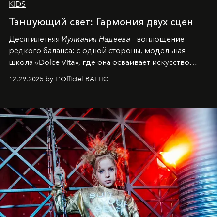
KIDS
Танцующий свет: Гармония двух сцен
Десятилетняя
Иулиания Надеева
- воплощение
редкого баланса: с одной стороны, модельная
школа «Dolce Vita», где она осваивает искусство
позы и образа, с другой - подготовительная
12.29.2025 by L'Officiel BALTIC
балетная студия при хореографическом училище,
куда она приходит с четырехлетним стажем
танцевального пути за плечами.