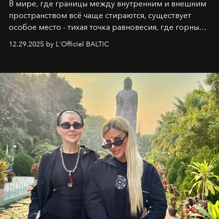
В мире, где границы между внутренним и внешним
пространством всё чаще стираются, существует
особое место - тихая точка равновесия, где горные
вершины Швейцарии встречаются с бездонными
12.29.2025 by L'Officiel BALTIC
глубинами человеческой души. Здесь, на стыке
вечного льда и вечных вопросов, живёт и творит
Ольга Потапова - женщина, чей путь от поиска
истины превратился в искусство превращения
человеческих кризисов в возможности для
возрождения.