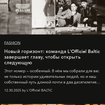
FASHION
Новый горизонт: команда L'Officiel Baltic
завершает главу, чтобы открыть
следующую
Этот номер — особенный. В нём мы собрали для вас
не только истории удивительных людей, но и наш
собственный путь длиной почти в два десятилетия.
Вместо привычного подведения итогов мы от всей
12.30.2025 by L'Officiel BALTIC
души говорим спасибо каждому, кто был с нами все
эти годы. И ни в коем случае не прощаемся. С
самыми искренними пожеланиями и теплом, ваша