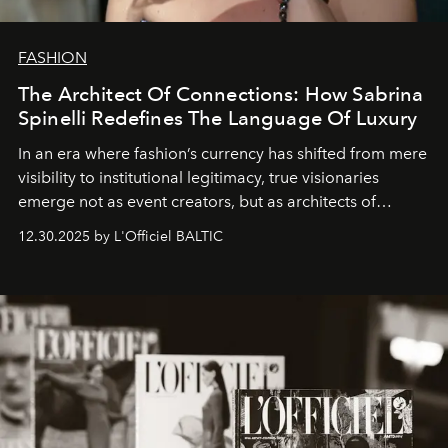
FASHION
The Architect Of Connections: How Sabrina
Spinelli Redefines The Language Of Luxury
In an era where fashion’s currency has shifted from mere
visibility to institutional legitimacy, true visionaries
emerge not as event creators, but as architects of
ecosystems.
Sabrina Spinelli
embodies this evolution—a
12.30.2025 by L'Officiel BALTIC
brand strategist with three decades of mastery in luxury,
whose work transcends consultancy to become a living
framework where creativity, commerce, and culture
converge with surgical precision.