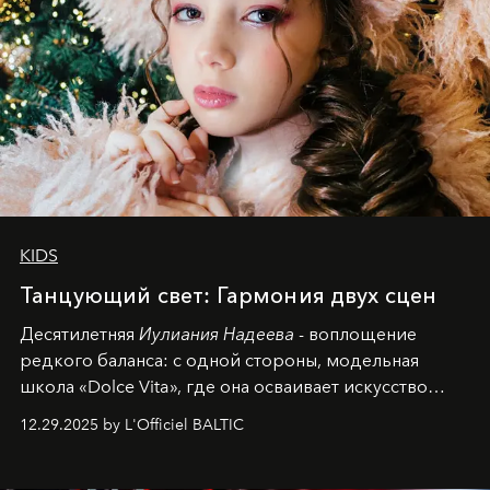
KIDS
Танцующий свет: Гармония двух сцен
Десятилетняя
Иулиания Надеева
- воплощение
редкого баланса: с одной стороны, модельная
школа «Dolce Vita», где она осваивает искусство
позы и образа, с другой - подготовительная
12.29.2025 by L'Officiel BALTIC
балетная студия при хореографическом училище,
куда она приходит с четырехлетним стажем