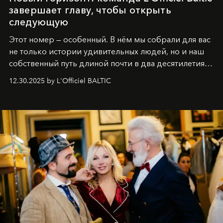
завершает главу, чтобы открыть
следующую
Этот номер — особенный. В нём мы собрали для вас
не только истории удивительных людей, но и наш
собственный путь длиной почти в два десятилетия.
Вместо привычного подведения итогов мы от всей
12.30.2025 by L'Officiel BALTIC
души говорим спасибо каждому, кто был с нами все
эти годы. И ни в коем случае не прощаемся. С
самыми искренними пожеланиями и теплом, ваша
команда
L’Officiel Baltic
.