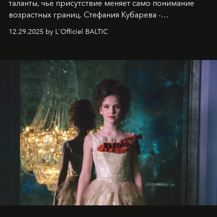
таланты, чье присутствие меняет само понимание
возрастных границ. Стефания Кубарева -
десятилетняя обладательница невероятной
12.29.2025 by L'Officiel BALTIC
харизмы, чье имя уже украшает обложки
престижных международных изданий
FILLINI January
2025
и
LUXIA June 2025
, представляет собой
уникальное явление современной культуры.