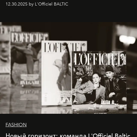
ecosystems.
Sabrina Spinelli
embodies this evolution—a
12.30.2025 by L'Officiel BALTIC
brand strategist with three decades of mastery in luxury,
whose work transcends consultancy to become a living
framework where creativity, commerce, and culture
converge with surgical precision.
FASHION
Новый горизонт: команда L'Officiel Baltic