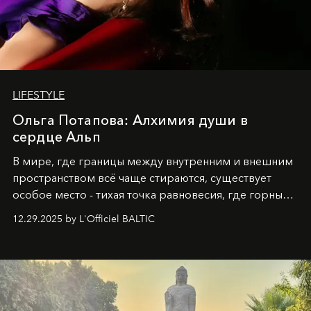
LIFESTYLE
Ольга Потапова: Алхимия души в
сердце Альп
В мире, где границы между внутренним и внешним
пространством всё чаще стираются, существует
особое место - тихая точка равновесия, где горные
вершины Швейцарии встречаются с бездонными
12.29.2025 by L'Officiel BALTIC
глубинами человеческой души. Здесь, на стыке
вечного льда и вечных вопросов, живёт и творит
Ольга Потапова - женщина, чей путь от поиска
истины превратился в искусство превращения
человеческих кризисов в возможности для