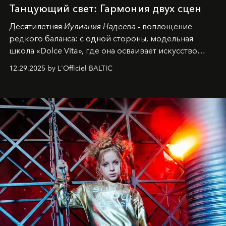
Танцующий свет: Гармония двух сцен
Десятилетняя
Иулиания Надеева
- воплощение
редкого баланса: с одной стороны, модельная
школа «Dolce Vita», где она осваивает искусство
позы и образа, с другой - подготовительная
12.29.2025 by L'Officiel BALTIC
балетная студия при хореографическом училище,
куда она приходит с четырехлетним стажем
танцевального пути за плечами.