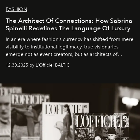
FASHION
The Architect Of Connections: How Sabrina
Spinelli Redefines The Language Of Luxury
In an era where fashion’s currency has shifted from mere
visibility to institutional legitimacy, true visionaries
emerge not as event creators, but as architects of
ecosystems.
Sabrina Spinelli
embodies this evolution—a
12.30.2025 by L'Officiel BALTIC
brand strategist with three decades of mastery in luxury,
whose work transcends consultancy to become a living
framework where creativity, commerce, and culture
converge with surgical precision.