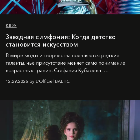
KIDS
Звездная симфония: Когда детство
становится искусством
В мире моды и творчества появляются редкие
таланты, чье присутствие меняет само понимание
возрастных границ. Стефания Кубарева -
десятилетняя обладательница невероятной
12.29.2025 by L'Officiel BALTIC
харизмы, чье имя уже украшает обложки
престижных международных изданий
FILLINI January
2025
и
LUXIA June 2025
, представляет собой
уникальное явление современной культуры.