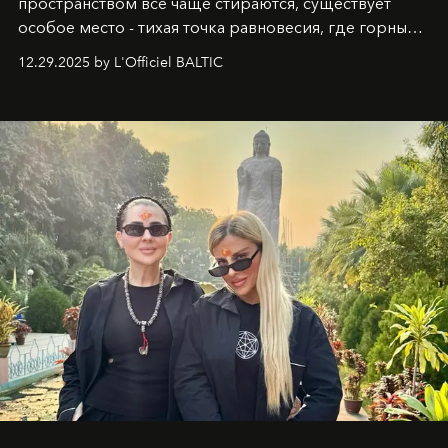
пространством всё чаще стираются, существует
особое место - тихая точка равновесия, где горные
вершины Швейцарии встречаются с бездонными
12.29.2025 by L'Officiel BALTIC
глубинами человеческой души. Здесь, на стыке
вечного льда и вечных вопросов, живёт и творит
Ольга Потапова - женщина, чей путь от поиска
истины превратился в искусство превращения
человеческих кризисов в возможности для
возрождения.