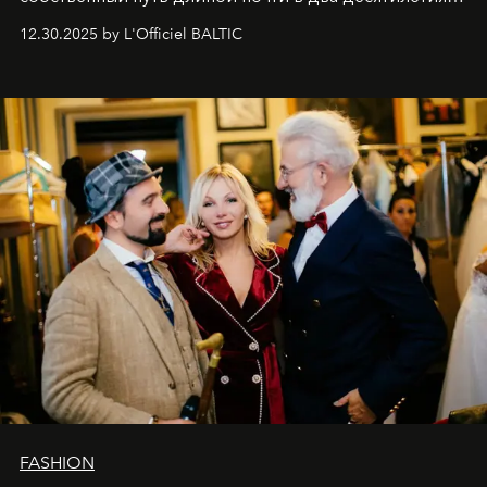
Вместо привычного подведения итогов мы от всей
12.30.2025 by L'Officiel BALTIC
души говорим спасибо каждому, кто был с нами все
эти годы. И ни в коем случае не прощаемся. С
самыми искренними пожеланиями и теплом, ваша
команда
L’Officiel Baltic
.
FASHION