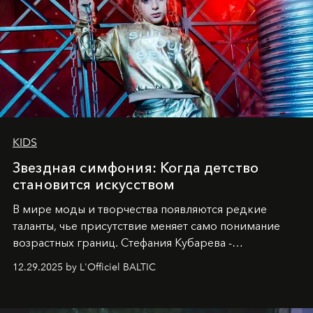
KIDS
Звездная симфония: Когда детство
становится искусством
В мире моды и творчества появляются редкие
таланты, чье присутствие меняет само понимание
возрастных границ. Стефания Кубарева -
десятилетняя обладательница невероятной
12.29.2025 by L'Officiel BALTIC
харизмы, чье имя уже украшает обложки
престижных международных изданий
FILLINI January
2025
и
LUXIA June 2025
, представляет собой