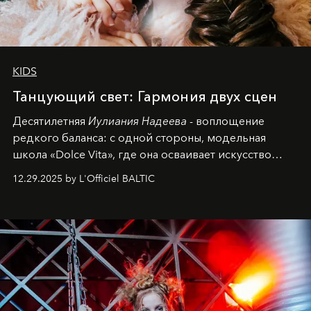
KIDS
Танцующий свет: Гармония двух сцен
Десятилетняя
Иулиания Надеева
- воплощение
редкого баланса: с одной стороны, модельная
школа «Dolce Vita», где она осваивает искусство
позы и образа, с другой - подготовительная
12.29.2025 by L'Officiel BALTIC
балетная студия при хореографическом училище,
куда она приходит с четырехлетним стажем
танцевального пути за плечами.