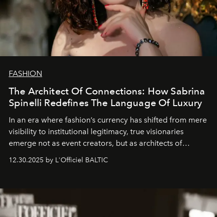
FASHION
The Architect Of Connections: How Sabrina
Spinelli Redefines The Language Of Luxury
In an era where fashion’s currency has shifted from mere
visibility to institutional legitimacy, true visionaries
emerge not as event creators, but as architects of
ecosystems.
Sabrina Spinelli
embodies this evolution—a
12.30.2025 by L'Officiel BALTIC
brand strategist with three decades of mastery in luxury,
whose work transcends consultancy to become a living
framework where creativity, commerce, and culture
converge with surgical precision.