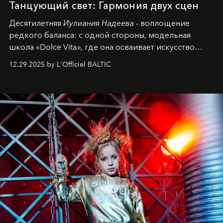
Танцующий свет: Гармония двух сцен
Десятилетняя
Иулиания Надеева
- воплощение
редкого баланса: с одной стороны, модельная
школа «Dolce Vita», где она осваивает искусство
позы и образа, с другой - подготовительная
12.29.2025 by L'Officiel BALTIC
балетная студия при хореографическом училище,
куда она приходит с четырехлетним стажем
танцевального пути за плечами.