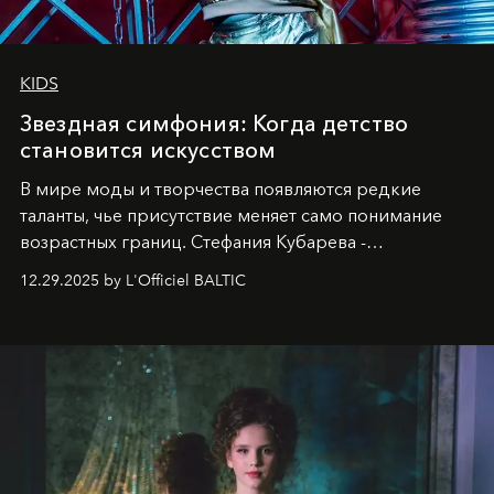
KIDS
Звездная симфония: Когда детство
становится искусством
В мире моды и творчества появляются редкие
таланты, чье присутствие меняет само понимание
возрастных границ. Стефания Кубарева -
десятилетняя обладательница невероятной
12.29.2025 by L'Officiel BALTIC
харизмы, чье имя уже украшает обложки
престижных международных изданий
FILLINI January
2025
и
LUXIA June 2025
, представляет собой
уникальное явление современной культуры.