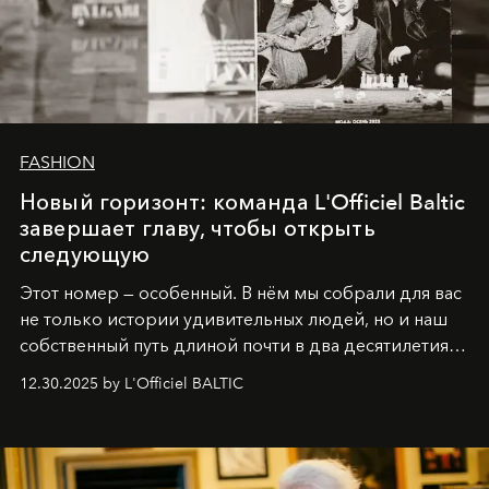
FASHION
Новый горизонт: команда L'Officiel Baltic
завершает главу, чтобы открыть
следующую
Этот номер — особенный. В нём мы собрали для вас
не только истории удивительных людей, но и наш
собственный путь длиной почти в два десятилетия.
Вместо привычного подведения итогов мы от всей
12.30.2025 by L'Officiel BALTIC
души говорим спасибо каждому, кто был с нами все
эти годы. И ни в коем случае не прощаемся. С
самыми искренними пожеланиями и теплом, ваша
команда
L’Officiel Baltic
.