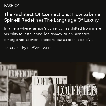
FASHION
The Architect Of Connections: How Sabrina
Spinelli Redefines The Language Of Luxury
In an era where fashion’s currency has shifted from mere
visibility to institutional legitimacy, true visionaries
emerge not as event creators, but as architects of
ecosystems.
Sabrina Spinelli
embodies this evolution—a
12.30.2025 by L'Officiel BALTIC
brand strategist with three decades of mastery in luxury,
whose work transcends consultancy to become a living
framework where creativity, commerce, and culture
converge with surgical precision.