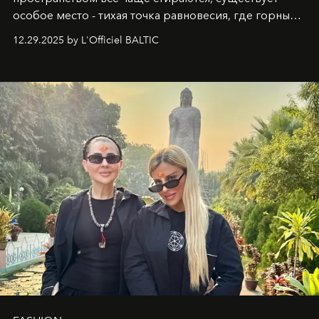
особое место - тихая точка равновесия, где горные
вершины Швейцарии встречаются с бездонными
12.29.2025 by L'Officiel BALTIC
глубинами человеческой души. Здесь, на стыке
вечного льда и вечных вопросов, живёт и творит
Ольга Потапова - женщина, чей путь от поиска
истины превратился в искусство превращения
человеческих кризисов в возможности для
возрождения.