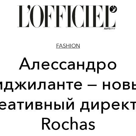
FASHION
Алессандро
иджиланте — нов
еативный дирек
Rochas