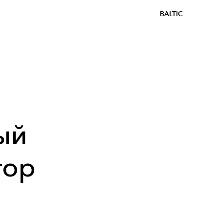
BALTIC
ый
тор