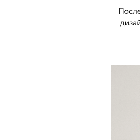
После
диза