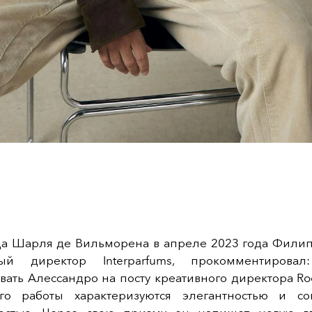
да Шарля де Вильморена в апреле 2023 года Филип
ный директор Interparfums, прокомментирова
вать Алессандро на посту креативного директора Ro
Его работы характеризуются элегантностью и с