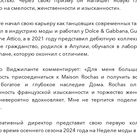
остью. Через свою призму он напишет новую г
 на смелости, женственности и изысканности».
 начал свою карьеру как танцовщик современных та
 в индустрию моды и работал у Dolce & Gabbana, Guc
 The Attico, а в 2021 году представил дебютную колле
е гражданство, родился в Апулии, обучался в лабо
ане, которую окончил с отличием.
ро Виджиланте комментирует: «Для меня больша
ость присоединиться к Maison Rochas и получить в
 богатое и глубокое наследие Дома. Rochas ол
ность французской изысканности и торжество женс
невероятно вдохновляет. Мне не терпится подели
.
еативный директор представит свою первую ко
о время осеннего сезона 2024 года на Неделе моды в