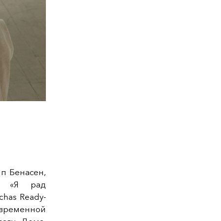
п Бенасен,
л: «Я рад
chas Ready-
овременной