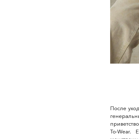
После ухо
генераль
приветство
To-Wear. 