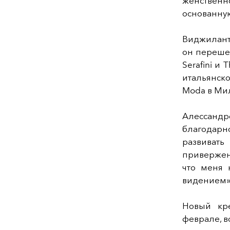
женственн
основанную
Виджиланте
он перешел
Serafini и
итальянско
Moda в Мил
Алессанд
благодарн
развивать
привержен
что меня 
видением»
Новый кр
феврале, в