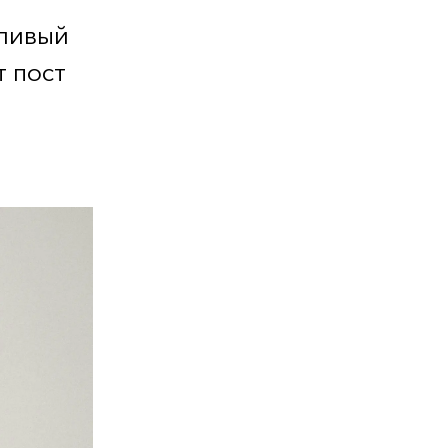
тливый
 пост