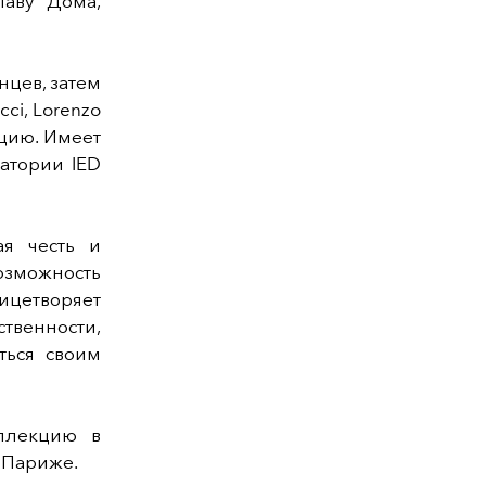
лаву Дома,
нцев, затем
ci, Lorenzo
кцию. Имеет
ратории IED
я честь и
озможность
ицетворяет
твенности,
ться своим
ллекцию в
 Париже.