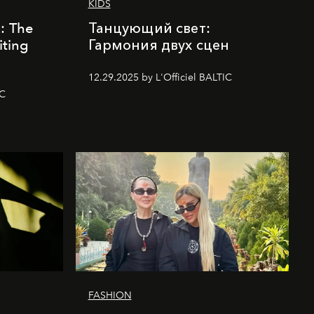
KIDS
k: The
Танцующий свет:
iting
Гармония двух сцен
12.29.2025 by L'Officiel BALTIC
IC
FASHION