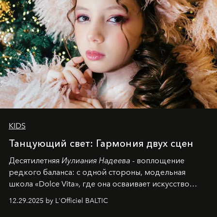
KIDS
Танцующий свет: Гармония двух сцен
Десятилетняя
Иулиания Надеева
- воплощение
редкого баланса: с одной стороны, модельная
школа «Dolce Vita», где она осваивает искусство
позы и образа, с другой - подготовительная
12.29.2025 by L'Officiel BALTIC
балетная студия при хореографическом училище,