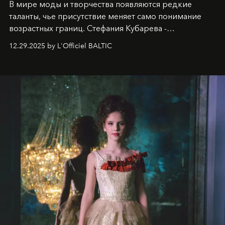
В мире моды и творчества появляются редкие
таланты, чье присутствие меняет само понимание
возрастных границ. Стефания Кубарева -
десятилетняя обладательница невероятной
12.29.2025 by L'Officiel BALTIC
харизмы, чье имя уже украшает обложки
престижных международных изданий
FILLINI January
2025
и
LUXIA June 2025
, представляет собой
уникальное явление современной культуры.