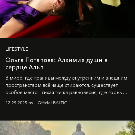
LIFESTYLE
Ольга Потапова: Алхимия души в
сердце Альп
В мире, где границы между внутренним и внешним
пространством всё чаще стираются, существует
особое место - тихая точка равновесия, где горные
вершины Швейцарии встречаются с бездонными
12.29.2025 by L'Officiel BALTIC
глубинами человеческой души. Здесь, на стыке
вечного льда и вечных вопросов, живёт и творит
Ольга Потапова - женщина, чей путь от поиска
истины превратился в искусство превращения