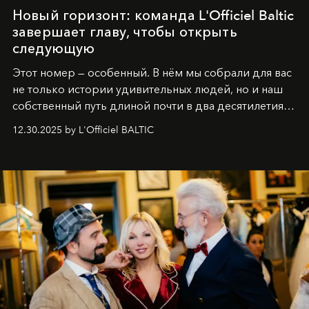
Новый горизонт: команда L'Officiel Baltic
завершает главу, чтобы открыть
следующую
Этот номер — особенный. В нём мы собрали для вас
не только истории удивительных людей, но и наш
собственный путь длиной почти в два десятилетия.
Вместо привычного подведения итогов мы от всей
12.30.2025 by L'Officiel BALTIC
души говорим спасибо каждому, кто был с нами все
эти годы. И ни в коем случае не прощаемся. С
самыми искренними пожеланиями и теплом, ваша
команда
L’Officiel Baltic
.