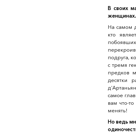
В своих м
женщинах. 
На самом д
кто являе
побоявших
перекроив
подруга, к
с тремя г
предков м
десятки р
д'Артаньян
самое глав
вам что-то
менять!
Но ведь мн
одиночест