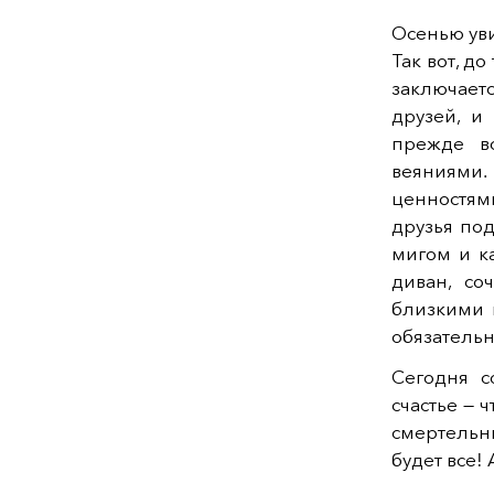
Осенью увид
Так вот, до
заключает
друзей, и
прежде в
веяниями. 
ценностям
друзья по
мигом и к
диван, со
близкими 
обязательн
Сегодня с
счастье — 
смертельные
будет все!