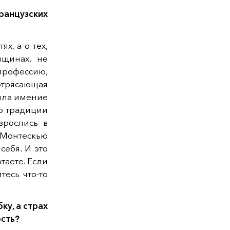
ранцузских
х, а о тех,
нщинах, не
профессию,
отрясающая
пила имение
о традиции
зрослись в
 Монтескью
себя. И это
таете. Если
тесь что-то
ку, а страх
ость?