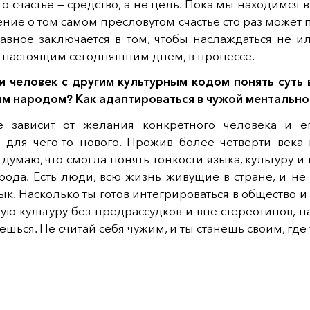
то счастье — средство, а не цель. Пока мы находимся 
ние о том самом пресловутом счастье сто раз может 
лавное заключается в том, чтобы наслаждаться не 
 настоящим сегодняшним днем, в процессе.
и человек с другим культурным кодом понять суть 
им народом? Как адаптироваться в чужой ментально
се зависит от желания конкретного человека и е
 для чего-то нового. Прожив более четверти века 
и думаю, что смогла понять тонкости языка, культуру и
арода. Есть люди, всю жизнь живущие в стране, и н
зык. Насколько ты готов интегрироваться в общество 
гую культуру без предрассудков и вне стереотипов, н
ешься. Не считай себя чужим, и ты станешь своим, где 