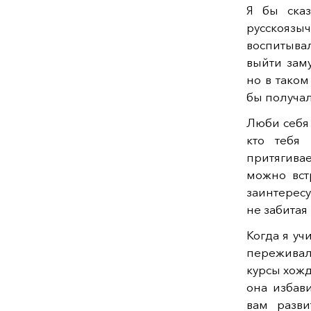
Я бы сказ
русскояз
воспитывал
выйти заму
но в таком
бы получал
Люби себя 
кто тебя
притягива
можно вст
заинтересу
не забитая
Когда я уч
переживал
курсы хожд
она избав
вам разви