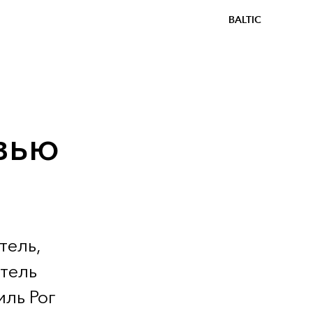
BALTIC
вью
тель,
тель
иль Рог