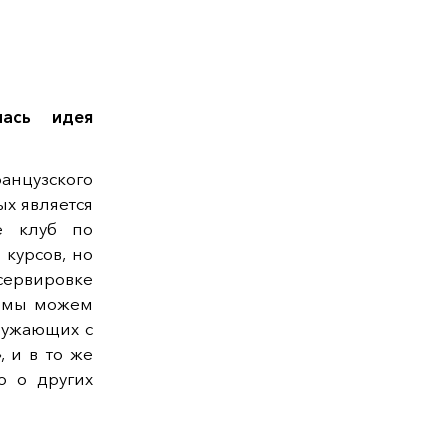
лась идея
анцузского
ых является
е клуб по
курсов, но
 сервировке
ь мы можем
ружающих с
, и в то же
о о других