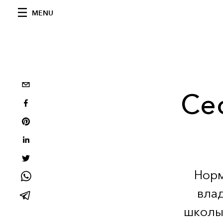
MENU
Се
Норм
вла
школы 