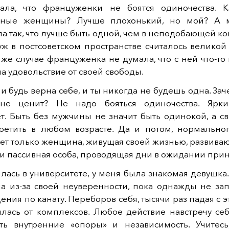
ала, что француженки не боятся одиночества. К
ычные женщины? Лучше плохонький, но мой? А 
а так, что лучше быть одной, чем в неподобающей к
ж в постсоветском пространстве считалось великой
 же случае француженка не думала, что с ней что-то 
а удовольствие от своей свободы.
и будь верна себе, и ты никогда не будешь одна. Заче
 не ценит? Не надо бояться одиночества. Ярки
ет. Быть без мужчины не значит быть одинокой, а с
ретить в любом возрасте. Да и потом, нормально
ет только женщина, живущая своей жизнью, развиваю
 и пассивная особа, проводящая дни в ожидании при
илась в университете, у меня была знакомая девушка
а из-за своей неуверенности, пока однажды не зап
ения по канату. Переборов себя, тысячи раз падая с эт
илась от комплексов. Любое действие навстречу се
ть внутренние «опоры» и независимость. Учитесь,