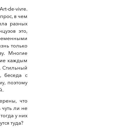
rt-de-vivre.
опрос, в чем
ила разных
цузов это,
ременными
изнь только
ву. Многие
ние каждым
. Стильный
, беседа с
у, поэтому
й.
ерены, что
 чуть ли не
 тогда у них
утся туда?