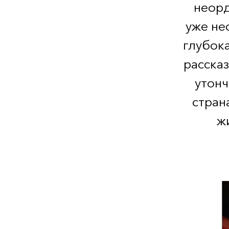
неорд
уже не
глубок
расска
утонч
стран
ж