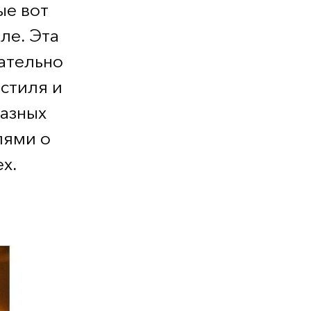
ые вот
ле. Эта
ательно
стиля и
разных
лями о
х.