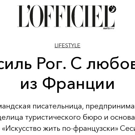
LIFESTYLE
силь Рог. С любо
из Франции
андская писательница, предпринима
делица туристического бюро и основа
«Искусство жить по-французски» Сес