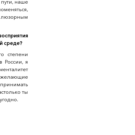
в пути, наше
поменяться,
иллюзорным
восприятия
й среде?
го степени
в России, я
 менталитет
е желающие
и принимать
астолько ты
угодно.