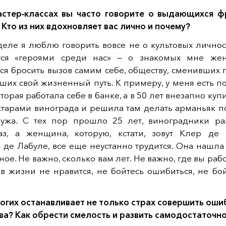
астер-классах вы часто говорите о выдающихся ф
Кто из них вдохновляет вас лично и почему?
еле я люблю говорить вовсе не о культовых личностя
тся «героями среди нас» — о знакомых мне же
ся бросить вызов самим себе, обществу, сменивших 
ших свой жизненный путь. К примеру, у меня есть п
оторая работала себе в банке, а в 50 лет внезапно ку
ектарами винограда и решила там делать арманьяк п
ужа. С тех пор прошло 25 лет, виноградники ра
аз, а женщина, которую, кстати, зовут Клер де
 де Лабуле, все еще неустанно трудится. Она нашла 
ное. Не важно, сколько вам лет. Не важно, где вы рабо
 в жизни не нравится, не бойтесь ошибиться, не бой
огих останавливает не только страх совершить ошиб
ва? Как обрести смелость и развить самодостаточн