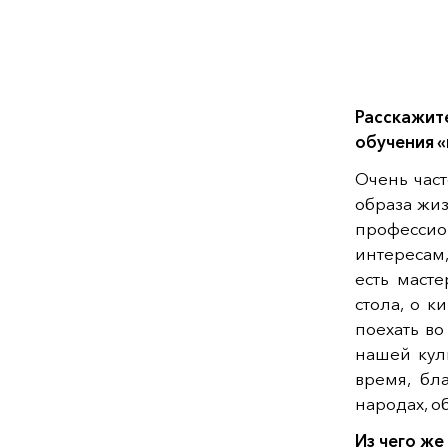
Расскажи
обучения «
Очень час
образа жиз
професси
интересам
есть масте
стола, о 
поехать в
нашей куль
время, бл
народах, о
Из чего же