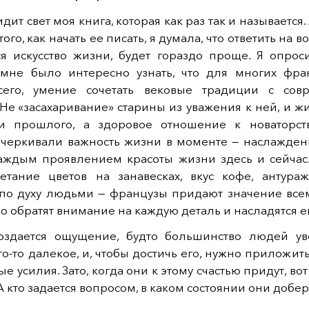
ит свет моя книга, которая как раз так и называется. A
 того, как начать ее писать, я думала, что ответить на в
ся искусство жизни, будет гораздо проще. Я опрос
 мне было интересно узнать, что для многих фран
сего, умение сочетать вековые традиции с сов
Не «засахаривание» старины из уважения к ней, и ж
и прошлого, а здоровое отношение к новаторст
дчеркивали важность жизни в моменте — наслажде
аждым проявлением красоты жизни здесь и сейчас
четание цветов на занавесках, вкус кофе, антураж
по духу людьми — французы придают значение всем
о обратят внимание на каждую деталь и насладятся е
оздается ощущение, будто большинство людей ув
что-то далекое, и, чтобы достичь его, нужно приложить
 усилия. Зато, когда они к этому счастью придут, вот
 А кто задается вопросом, в каком состоянии они добер