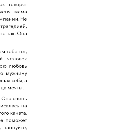
ак говорят
меня мама
омпании. Не
 трагедией,
не так. Она
м тебе тот,
й человек
вою любовь
го мужчину
щая себя, а
нца мечты.
. Она очень
исалась на
ого каната,
бе поможет
 танцуйте,