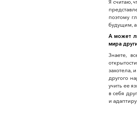
Я считаю, ч
представле
поэтому г
будущим, а
А может л
мира друг
Знаете, в
открытости
захотела, 
другого н
учить ее я
в себя дру
и адаптиру