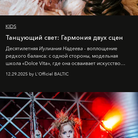
KIDS
Танцующий свет: Гармония двух сцен
Десятилетняя
Иулиания Надеева
- воплощение
редкого баланса: с одной стороны, модельная
школа «Dolce Vita», где она осваивает искусство
позы и образа, с другой - подготовительная
12.29.2025 by L'Officiel BALTIC
балетная студия при хореографическом училище,
куда она приходит с четырехлетним стажем
танцевального пути за плечами.