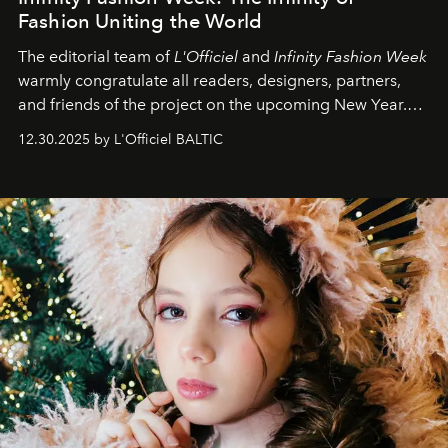
Fashion Uniting the World
The editorial team of
L'Officiel
and
Infinity Fashion Week
warmly congratulate all readers, designers, partners,
and friends of the project on the upcoming New Year.
May 2026 bring growth, inspiration, bold ideas, and new
12.30.2025 by L'Officiel BALTIC
achievements.