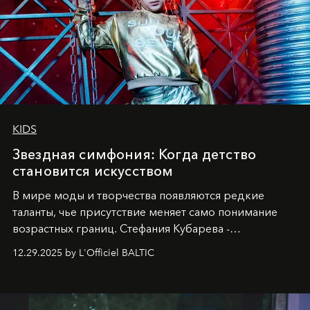
KIDS
Звездная симфония: Когда детство
становится искусством
В мире моды и творчества появляются редкие
таланты, чье присутствие меняет само понимание
возрастных границ. Стефания Кубарева -
десятилетняя обладательница невероятной
12.29.2025 by L'Officiel BALTIC
харизмы, чье имя уже украшает обложки
престижных международных изданий
FILLINI January
2025
и
LUXIA June 2025
, представляет собой