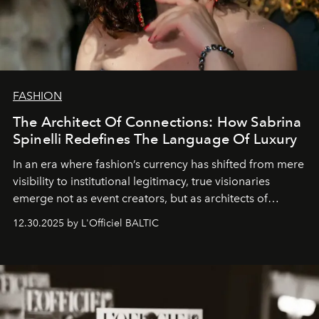
FASHION
The Architect Of Connections: How Sabrina
Spinelli Redefines The Language Of Luxury
In an era where fashion’s currency has shifted from mere
visibility to institutional legitimacy, true visionaries
emerge not as event creators, but as architects of
ecosystems.
Sabrina Spinelli
embodies this evolution—a
12.30.2025 by L'Officiel BALTIC
brand strategist with three decades of mastery in luxury,
whose work transcends consultancy to become a living
framework where creativity, commerce, and culture
converge with surgical precision.