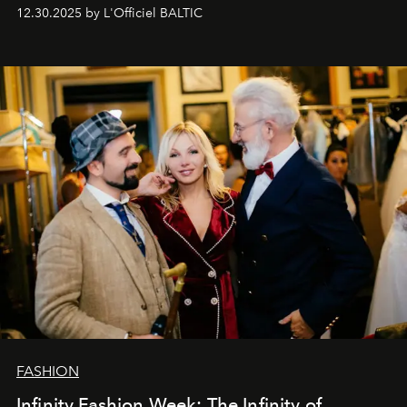
Вместо привычного подведения итогов мы от всей
12.30.2025 by L'Officiel BALTIC
души говорим спасибо каждому, кто был с нами все
эти годы. И ни в коем случае не прощаемся. С
самыми искренними пожеланиями и теплом, ваша
команда
L’Officiel Baltic
.
FASHION
Infinity Fashion Week: The Infinity of