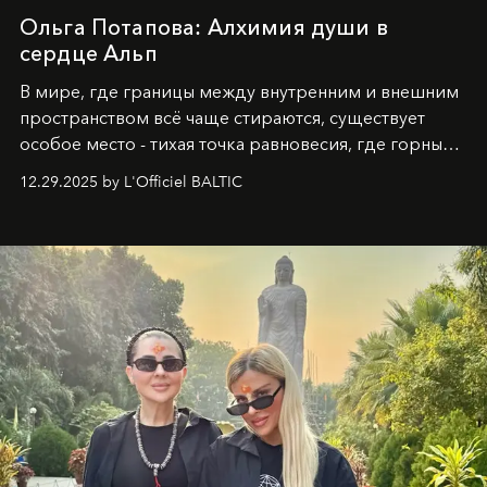
Ольга Потапова: Алхимия души в
сердце Альп
В мире, где границы между внутренним и внешним
пространством всё чаще стираются, существует
особое место - тихая точка равновесия, где горные
вершины Швейцарии встречаются с бездонными
12.29.2025 by L'Officiel BALTIC
глубинами человеческой души. Здесь, на стыке
вечного льда и вечных вопросов, живёт и творит
Ольга Потапова - женщина, чей путь от поиска
истины превратился в искусство превращения
человеческих кризисов в возможности для
возрождения.