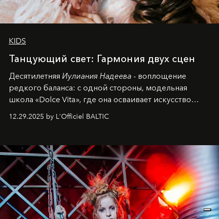
KIDS
Танцующий свет: Гармония двух сцен
Десятилетняя
Иулиания Надеева
- воплощение
редкого баланса: с одной стороны, модельная
школа «Dolce Vita», где она осваивает искусство
позы и образа, с другой - подготовительная
12.29.2025 by L'Officiel BALTIC
балетная студия при хореографическом училище,
куда она приходит с четырехлетним стажем
танцевального пути за плечами.