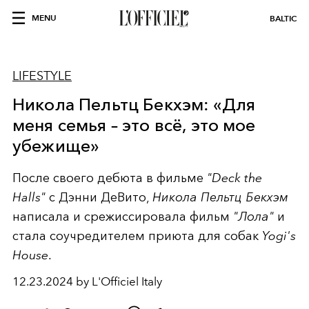
MENU
BALTIC
LIFESTYLE
Никола Пельтц Бекхэм: «Для
меня семья – это всё, это мое
убежище»
После своего дебюта в фильме
"Deck the
Halls"
с Дэнни ДеВито,
Никола Пельтц Бекхэм
написала и срежиссировала фильм
"Лола"
и
стала соучредителем приюта для собак
Yogi's
House
.
12.23.2024 by L'Officiel Italy