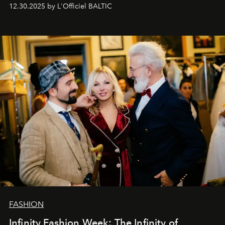
Вместо привычного подведения итогов мы от всей
12.30.2025 by L'Officiel BALTIC
души говорим спасибо каждому, кто был с нами все
эти годы. И ни в коем случае не прощаемся. С
самыми искренними пожеланиями и теплом, ваша
команда
L’Officiel Baltic
.
FASHION
Infinity Fashion Week: The Infinity of