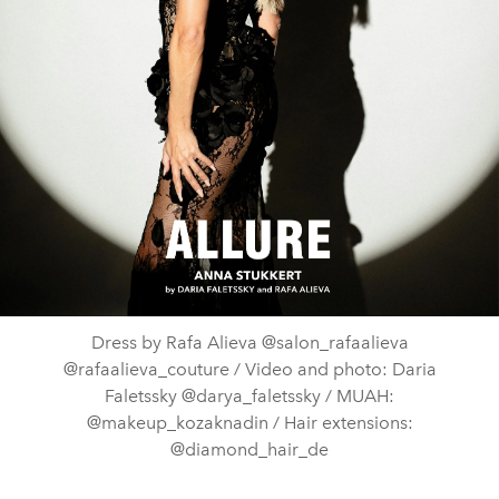
Dress by Rafa Alieva @salon_rafaalieva
@rafaalieva_couture / Video and photo: Daria
Faletssky @darya_faletssky / MUAH:
@makeup_kozaknadin / Hair extensions:
@diamond_hair_de