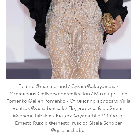
Платье @manajbrand / Сумка @akoyaindia /
Украшения @oliverwebercollection / Make-up: Ellen
Fomenko @ellen_fomenko / Стилист по волосам: Yulia
Bentsak @yulia.bentsak / Поддержка & стайлинг:
@venera_tabakin / Видео: @ryanarbilo711 Фото:
Ernesto Ruscio @ernesto_ruscio; Gisela Schober
@giselaschober