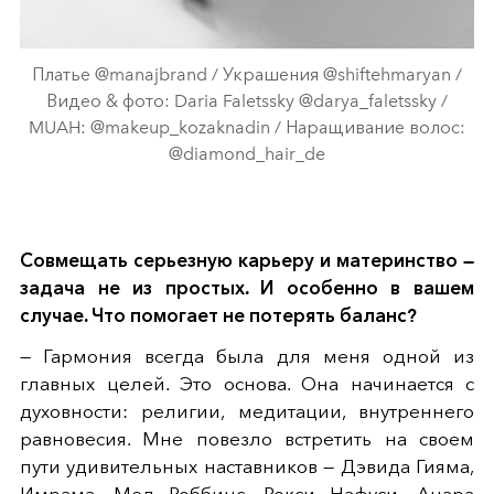
Платье @manajbrand / Украшения @shiftehmaryan /
Видео & фото: Daria Faletssky @darya_faletssky /
MUAH: @makeup_kozaknadin / Наращивание волос:
@diamond_hair_de
Совмещать серьезную карьеру и материнство —
задача не из простых. И особенно в вашем
случае. Что помогает не потерять баланс?
— Гармония всегда была для меня одной из
главных целей. Это основа. Она начинается с
духовности: религии, медитации, внутреннего
равновесия. Мне повезло встретить на своем
пути удивительных наставников — Дэвида Гияма,
Имрама, Мел Роббинс, Рокси Нафуси, Анара