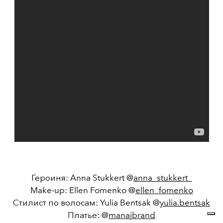
Героиня: Anna Stukkert @
anna_stukkert_
Make-up: Ellen Fomenko @
ellen_fomenko
Стилист по волосам: Yulia Bentsak @
yulia.bentsak
Платье: @
manajbrand