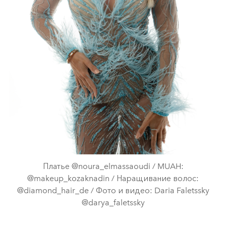
Платье @noura_elmassaoudi / MUAH:
@makeup_kozaknadin / Наращивание волос:
@diamond_hair_de / Фото и видео: Daria Faletssky
@darya_faletssky