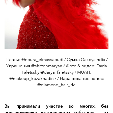
Платье @noura_elmassaoudi / Сумка @akoyaindia /
Украшения @shiftehmaryan / Фото & видео: Daria
Faletssky @darya_faletssky / MUAH:
@makeup_kozaknadin / / Наращивание волос:
@diamond_hair_de
Вы принимали участие во многих, без
преувеличения, исторических событиях — от