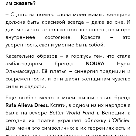
им сказать?
— С детства помню слова моей мамы: женщина
должна быть красивой всегда — даже во сне. И
для меня это не только про внешность, но и про
внутреннее состояние. Красота — это
уверенность, свет и умение быть собой.
Касательно образов — я горжусь тем, что стала
амбассадором бренда
NOURA
Нуры
Эльмассауди. Её платья — синергия традиции и
современности, и они дарят женщинам чувство
силы и радости.
Еще особое место в моей жизни занял бренд
Rafa Alieva Dress
. Кстати, в одном из их нарядов я
была на вечере
Better World Fund
в Венеции, а
сегодня их платье украшает обложку
L’Officiel
.
Для меня это символично: в их творениях есть и
женственность, и утончённость, и комфорт, что не