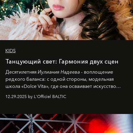
KIDS
Танцующий свет: Гармония двух сцен
Десятилетняя
Иулиания Надеева
- воплощение
редкого баланса: с одной стороны, модельная
школа «Dolce Vita», где она осваивает искусство
позы и образа, с другой - подготовительная
12.29.2025 by L'Officiel BALTIC
балетная студия при хореографическом училище,
куда она приходит с четырехлетним стажем
танцевального пути за плечами.