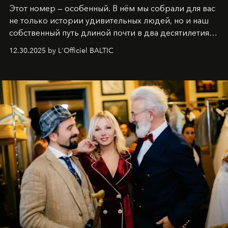
Этот номер — особенный. В нём мы собрали для вас
не только истории удивительных людей, но и наш
собственный путь длиной почти в два десятилетия.
Вместо привычного подведения итогов мы от всей
12.30.2025 by L'Officiel BALTIC
души говорим спасибо каждому, кто был с нами все
эти годы. И ни в коем случае не прощаемся. С
самыми искренними пожеланиями и теплом, ваша
команда
L’Officiel Baltic
.