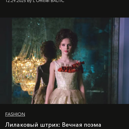
12.29.2025 by L'Officiel BALTIC
харизмы, чье имя уже украшает обложки
престижных международных изданий
FILLINI January
2025
и
LUXIA June 2025
, представляет собой
уникальное явление современной культуры.
FASHION
Лилаковый штрих: Вечная поэма