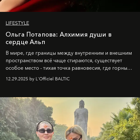
LIFESTYLE
Ольга Потапова: Алхимия души в
сердце Альп
В мире, где границы между внутренним и внешним
пространством всё чаще стираются, существует
особое место - тихая точка равновесия, где горные
вершины Швейцарии встречаются с бездонными
12.29.2025 by L'Officiel BALTIC
глубинами человеческой души. Здесь, на стыке
вечного льда и вечных вопросов, живёт и творит
Ольга Потапова - женщина, чей путь от поиска
истины превратился в искусство превращения
человеческих кризисов в возможности для
возрождения.