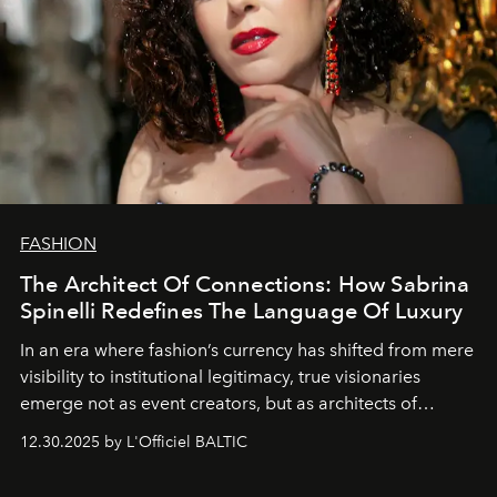
FASHION
The Architect Of Connections: How Sabrina
Spinelli Redefines The Language Of Luxury
In an era where fashion’s currency has shifted from mere
visibility to institutional legitimacy, true visionaries
emerge not as event creators, but as architects of
ecosystems.
Sabrina Spinelli
embodies this evolution—a
12.30.2025 by L'Officiel BALTIC
brand strategist with three decades of mastery in luxury,
whose work transcends consultancy to become a living