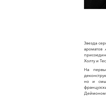
Звезда сер
ароматов
присоедин
Холту и Те
На первы
деконстру
но и смы
французс
Деймоном Б