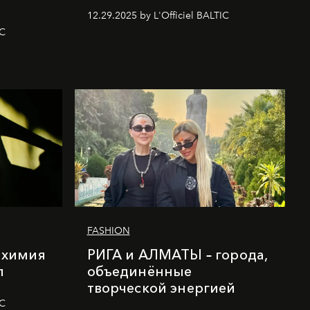
12.29.2025 by L'Officiel BALTIC
IC
FASHION
лхимия
РИГА и АЛМАТЫ – города,
п
объединённые
творческой энергией
IC