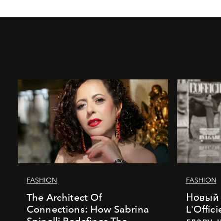
FASHION
FASHION
The Architect Of
Новый 
Connections: How Sabrina
L'Offic
Spinelli Redefines The
главу,