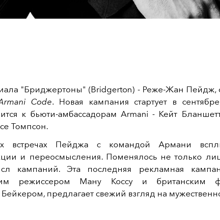
иала "Бриджертоны" (
Bridgerton)
-
Реже-Жан Пейдж, 
Armani Code
. Новая кампания стартует в сентябр
ится к бьюти-амбассадорам Armani - Кейт Бланшетт
ссе Томпсон.
х встречах Пейджа с командой Армани всп
кции и переосмысления. Поменялось не только лиц
сл кампаний. Эта последняя рекламная кампани
ким режиссером Ману Коссу и британским ф
ейкером, предлагает свежий взгляд на мужественно