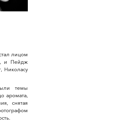
стал лицом
е, и Пейдж
, Николасу
лыли темы
о аромата,
я, снятая
отографом
сть.