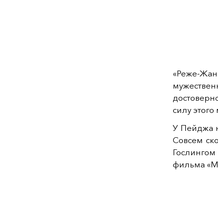
«Реже-Жан
мужествен
достоверн
силу этого
У Пейджа 
Совсем ско
Гослингом
фильма
«
М