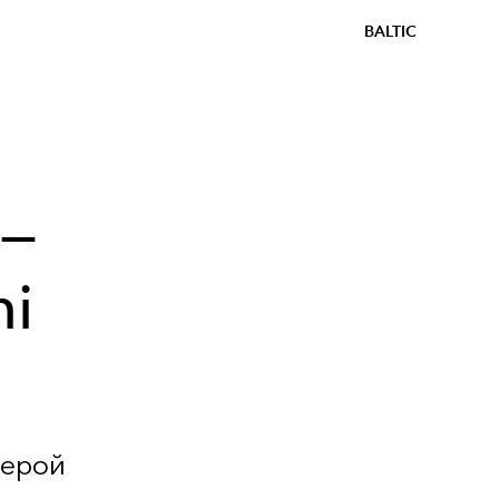
BALTIC
 —
i
герой