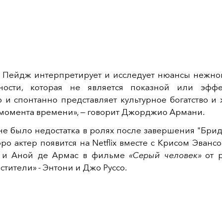
 Пейдж интерпретирует и исследует нюансы нежной
ности, которая не является показной или эфф
о и спонтанно представляет культурное богатство и
 момента времени», — говорит Джорджио Армани.
не было недостатка в ролях после завершения
"
Брид
ро актер появится на Netflix вместе с Крисом Эванс
 и Аной де Армас в фильме
«Серый человек»
от 
стители
» -
Энтони и Джо Руссо.