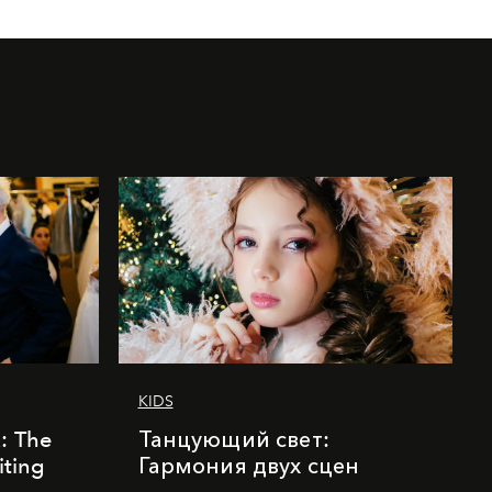
KIDS
k: The
Танцующий свет:
iting
Гармония двух сцен