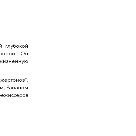
, глубокой
ектной. Он
 жизненную
жертонов"
.
ом, Райаном
режиссеров