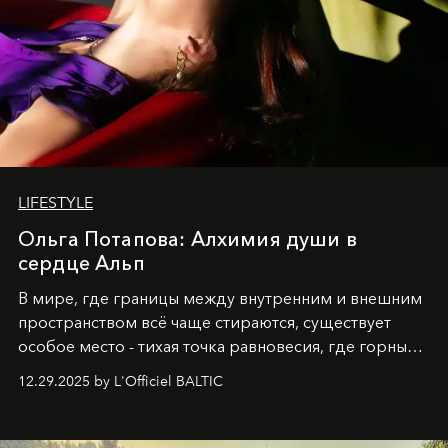
LIFESTYLE
Ольга Потапова: Алхимия души в
сердце Альп
В мире, где границы между внутренним и внешним
пространством всё чаще стираются, существует
особое место - тихая точка равновесия, где горные
вершины Швейцарии встречаются с бездонными
12.29.2025 by L'Officiel BALTIC
глубинами человеческой души. Здесь, на стыке
вечного льда и вечных вопросов, живёт и творит
Ольга Потапова - женщина, чей путь от поиска