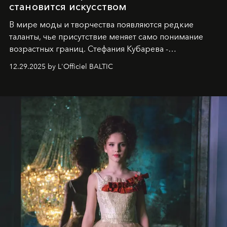
становится искусством
В мире моды и творчества появляются редкие
таланты, чье присутствие меняет само понимание
возрастных границ. Стефания Кубарева -
десятилетняя обладательница невероятной
12.29.2025 by L'Officiel BALTIC
харизмы, чье имя уже украшает обложки
престижных международных изданий
FILLINI January
2025
и
LUXIA June 2025
, представляет собой
уникальное явление современной культуры.