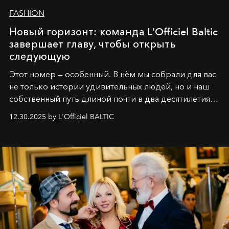
FASHION
Новый горизонт: команда L'Officiel Baltic
завершает главу, чтобы открыть
следующую
Этот номер — особенный. В нём мы собрали для вас
не только истории удивительных людей, но и наш
собственный путь длиной почти в два десятилетия.
Вместо привычного подведения итогов мы от всей
12.30.2025 by L'Officiel BALTIC
души говорим спасибо каждому, кто был с нами все
эти годы. И ни в коем случае не прощаемся. С
самыми искренними пожеланиями и теплом, ваша
команда
L’Officiel Baltic
.