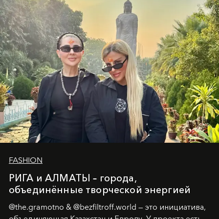
истины превратился в искусство превращения
человеческих кризисов в возможности для
возрождения.
FASHION
РИГА и АЛМАТЫ – города,
объединённые творческой энергией
@the.gramotno & @bezfiltroff.world — это инициатива,
объединяющая Казахстан и Европу. У проекта есть