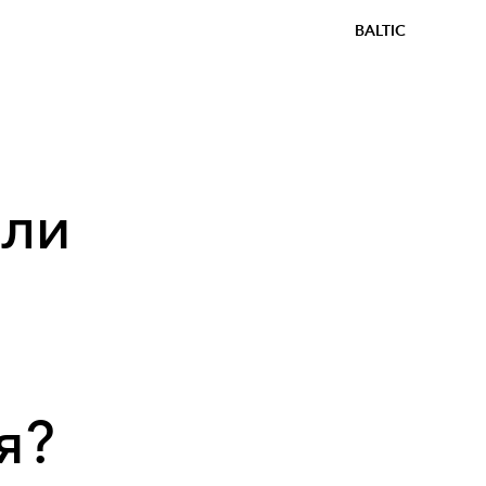
BALTIC
 ли
я?