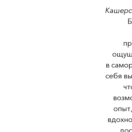
Кашерс 
Б
пр
ощуще
в само
себя вы
чт
возмо
опыт
вдохно
дос