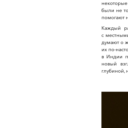
некоторые
были не т
помогают н
Каждый ра
с местными
думают о 
их по-наст
в Индии п
новый взг
глубиной, 