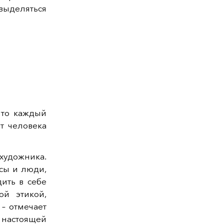
выделяться
и
что каждый
т человека
художника.
сы и люди,
ить в себе
ой этикой,
– отмечает
т настоящей