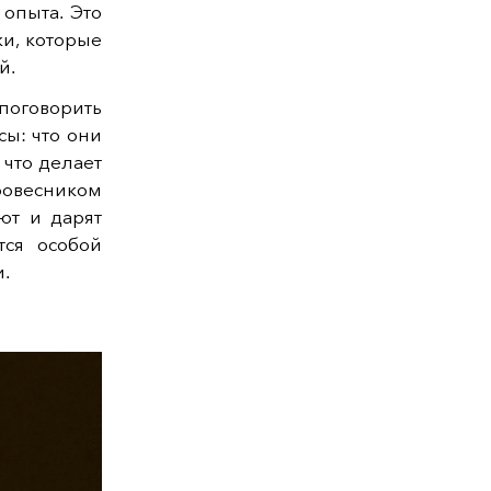
опыта. Это
и, которые
й.
поговорить
сы: что они
что делает
 ровесником
ют и дарят
тся особой
.