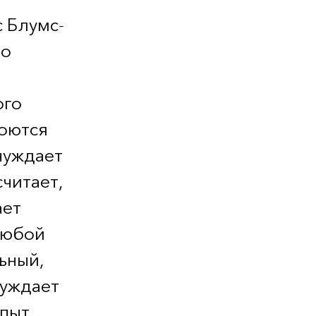
с Блумс-
то
ого
роются
нуждает
считает,
ает
Любой
ьный,
буждает
опыт