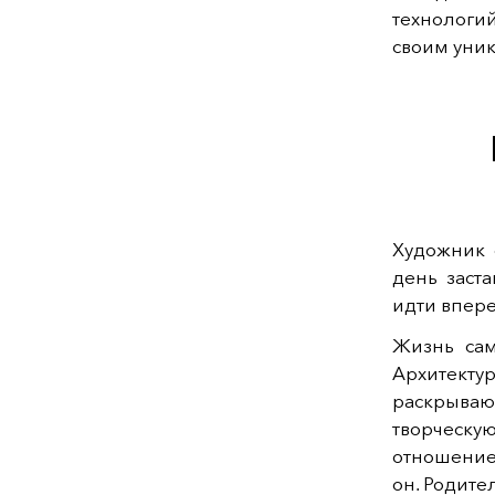
технологи
своим уни
Художник 
день заст
идти впере
Жизнь сам
Архитекту
раскрываю
творческу
отношение
он. Родите