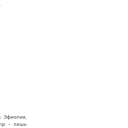
.
: Эфиопия,
ипр – лишь