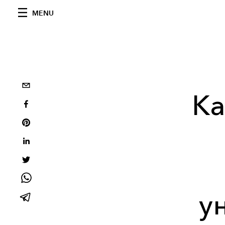
MENU
Ка
у