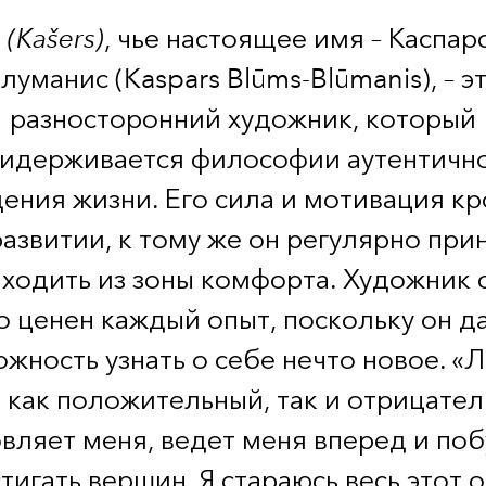
(Kašers)
, чье настоящее имя – Каспар
луманис (Kaspars Blūms-Blūmanis), – э
разносторонний художник, который
идерживается философии аутентичн
ния жизни. Его сила и мотивация к
развитии, к тому же он регулярно при
ходить из зоны комфорта. Художник 
о ценен каждый опыт, поскольку он д
жность узнать о себе нечто новое. «
, как положительный, так и отрицател
вляет меня, ведет меня вперед и по
тигать вершин. Я стараюсь весь этот 