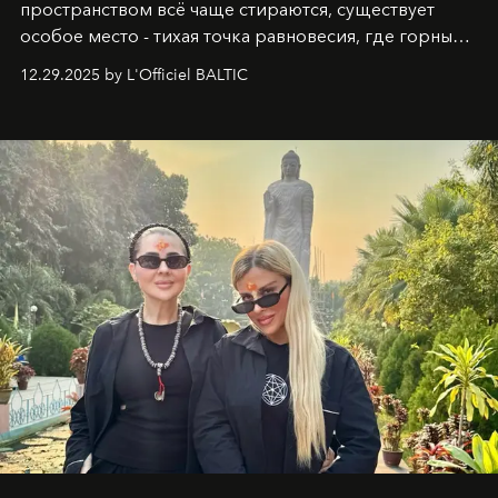
пространством всё чаще стираются, существует
особое место - тихая точка равновесия, где горные
вершины Швейцарии встречаются с бездонными
12.29.2025 by L'Officiel BALTIC
глубинами человеческой души. Здесь, на стыке
вечного льда и вечных вопросов, живёт и творит
Ольга Потапова - женщина, чей путь от поиска
истины превратился в искусство превращения
человеческих кризисов в возможности для
возрождения.