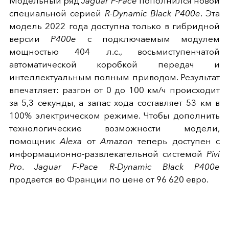
Модельный ряд
Jaguar F-Pace
пополнился новой
специальной серией
R-Dynamic Black P400e
. Эта
модель 2022 года доступна только в гибридной
версии
P400e
с подключаемым модулем
мощностью 404 л.с., восьмиступенчатой
автоматической коробкой передач и
интеллектуальным полным приводом. Результат
впечатляет: разгон от 0 до 100 км/ч происходит
за 5,3 секунды, а запас хода составляет 53 км в
100% электрическом режиме. Чтобы дополнить
технологические возможности модели,
помощник
Alexa
от
Amazon
теперь доступен с
информационно-развлекательной системой
Pivi
Pro
.
Jaguar F-Pace R-Dynamic Black P400e
продается во Франции по цене от 96 620 евро.