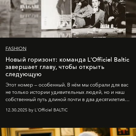
FASHION
Новый горизонт: команда L'Officiel Baltic
завершает главу, чтобы открыть
следующую
Этот номер — особенный. В нём мы собрали для вас
не только истории удивительных людей, но и наш
собственный путь длиной почти в два десятилетия.
Вместо привычного подведения итогов мы от всей
12.30.2025 by L'Officiel BALTIC
души говорим спасибо каждому, кто был с нами все
эти годы. И ни в коем случае не прощаемся. С
самыми искренними пожеланиями и теплом, ваша
команда
L’Officiel Baltic
.