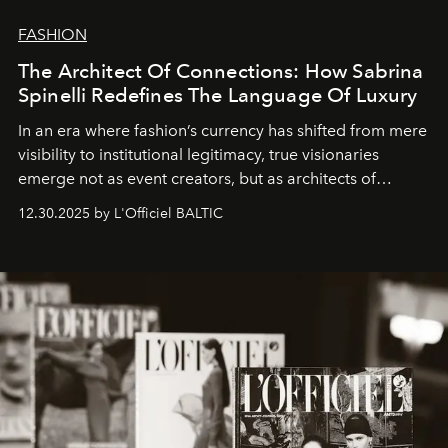
FASHION
The Architect Of Connections: How Sabrina
Spinelli Redefines The Language Of Luxury
In an era where fashion’s currency has shifted from mere
visibility to institutional legitimacy, true visionaries
emerge not as event creators, but as architects of
ecosystems.
Sabrina Spinelli
embodies this evolution—a
12.30.2025 by L'Officiel BALTIC
brand strategist with three decades of mastery in luxury,
whose work transcends consultancy to become a living
framework where creativity, commerce, and culture
converge with surgical precision.