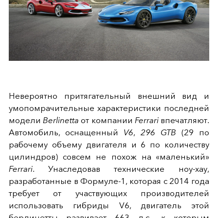
Невероятно притягательный внешний вид и
умопомрачительные характеристики последней
модели
Berlinetta
от компании
Ferrari
впечатляют.
Автомобиль,
оснащенный
V6
,
296 GTB
(29 по
рабочему объему двигателя и 6 по количеству
цилиндров) совсем не похож на «маленький»
Ferrari
. Унаследовав технические ноу-хау,
разработанные в Формуле-1, которая с 2014 года
требует от участвующих производителей
использовать гибриды V6, двигатель этой
берлинетты развивает 663 л.с., к которым