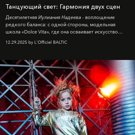
Танцующий свет: Гармония двух сцен
Десятилетняя
Иулиания Надеева
- воплощение
редкого баланса: с одной стороны, модельная
школа «Dolce Vita», где она осваивает искусство
позы и образа, с другой - подготовительная
12.29.2025 by L'Officiel BALTIC
балетная студия при хореографическом училище,
куда она приходит с четырехлетним стажем
танцевального пути за плечами.