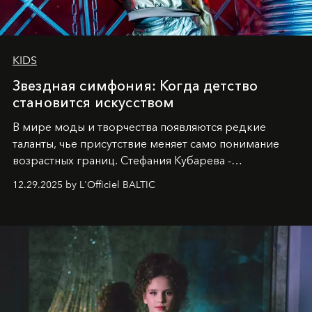
KIDS
Звездная симфония: Когда детство
становится искусством
В мире моды и творчества появляются редкие
таланты, чье присутствие меняет само понимание
возрастных границ. Стефания Кубарева -
десятилетняя обладательница невероятной
12.29.2025 by L'Officiel BALTIC
харизмы, чье имя уже украшает обложки
престижных международных изданий
FILLINI January
2025
и
LUXIA June 2025
, представляет собой
уникальное явление современной культуры.