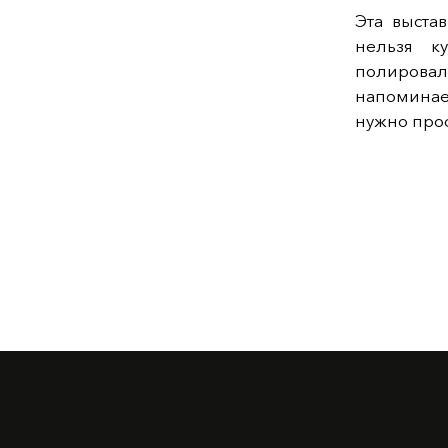
Эта выста
нельзя ку
полирова
напоминает
нужно прос