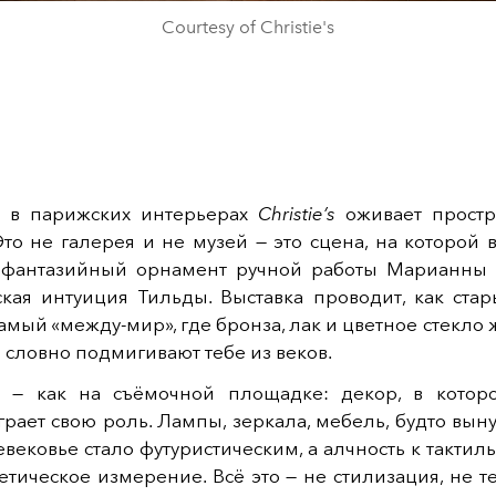
Courtesy of Christie's
 в парижских интерьерах
Christie’s
оживает простр
то не галерея и не музей — это сцена, на которой 
 фантазийный орнамент ручной работы Марианны
кая интуиция Тильды. Выставка проводит, как стар
 самый «между-мир», где бронза, лак и цветное стекло 
 словно подмигивают тебе из веков.
 — как на съёмочной площадке: декор, в кото
рает свою роль. Лампы, зеркала, мебель, будто выну
вековье стало футуристическим, а алчность к тактил
етическое измерение. Всё это — не стилизация, не 