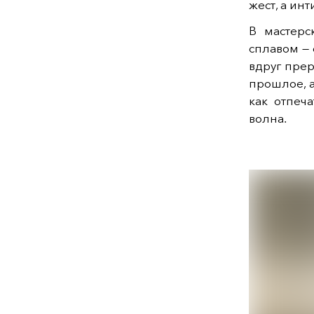
жест, а ин
В мастер
сплавом — 
вдруг пре
прошлое, 
как отпеч
волна.