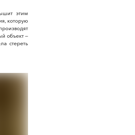
ышит этим
ия, которую
производят
й объект —
ла стереть