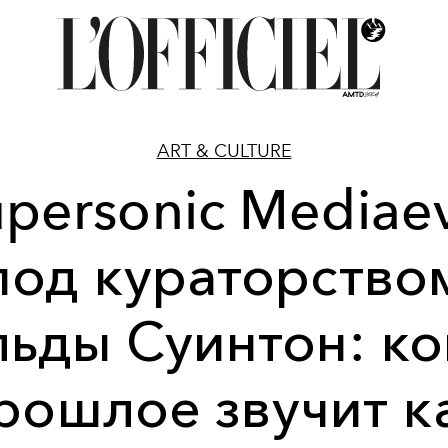
ART & CULTURE
personic Mediae
под кураторство
льды Суинтон: ко
рошлое звучит к