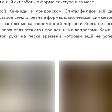
тимный акт заботы о форме, текстуре и смысле.
ской Кеннеди в лондонском Спиталфилдсе всё д
старое стекло, резные формы, классическая симметр
рывает вспышка современной дерзости. Здесь не вос
а вдохновляются его нерешёнными вопросами. Кажды
аток руки на песке времени, который ещё не успе