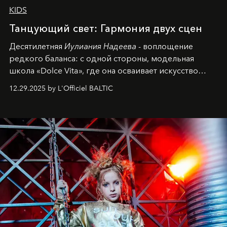
KIDS
Танцующий свет: Гармония двух сцен
Десятилетняя
Иулиания Надеева
- воплощение
редкого баланса: с одной стороны, модельная
школа «Dolce Vita», где она осваивает искусство
позы и образа, с другой - подготовительная
12.29.2025 by L'Officiel BALTIC
балетная студия при хореографическом училище,
куда она приходит с четырехлетним стажем
танцевального пути за плечами.