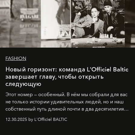
FASHION
Новый горизонт: команда L'Officiel Baltic
завершает главу, чтобы открыть
следующую
Этот номер — особенный. В нём мы собрали для вас
не только истории удивительных людей, но и наш
собственный путь длиной почти в два десятилетия.
Вместо привычного подведения итогов мы от всей
12.30.2025 by L'Officiel BALTIC
души говорим спасибо каждому, кто был с нами все
эти годы. И ни в коем случае не прощаемся. С