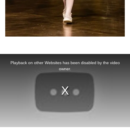
This
is
a
Playback on other Websites has been disabled by the video
modal
window.
owner.