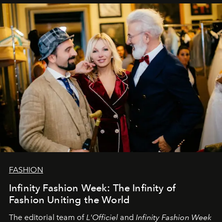
самыми искренними пожеланиями и теплом, ваша
команда
L’Officiel Baltic
.
FASHION
Infinity Fashion Week: The Infinity of
Fashion Uniting the World
The editorial team of
L'Officiel
and
Infinity Fashion Week