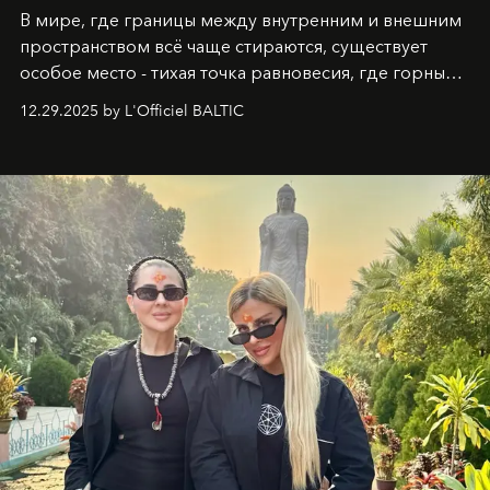
В мире, где границы между внутренним и внешним
пространством всё чаще стираются, существует
особое место - тихая точка равновесия, где горные
вершины Швейцарии встречаются с бездонными
12.29.2025 by L'Officiel BALTIC
глубинами человеческой души. Здесь, на стыке
вечного льда и вечных вопросов, живёт и творит
Ольга Потапова - женщина, чей путь от поиска
истины превратился в искусство превращения
человеческих кризисов в возможности для
возрождения.