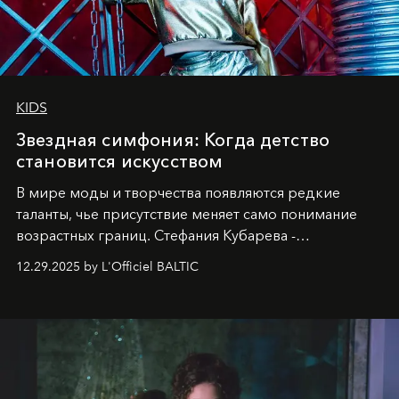
KIDS
Звездная симфония: Когда детство
становится искусством
В мире моды и творчества появляются редкие
таланты, чье присутствие меняет само понимание
возрастных границ. Стефания Кубарева -
десятилетняя обладательница невероятной
12.29.2025 by L'Officiel BALTIC
харизмы, чье имя уже украшает обложки
престижных международных изданий
FILLINI January
2025
и
LUXIA June 2025
, представляет собой
уникальное явление современной культуры.