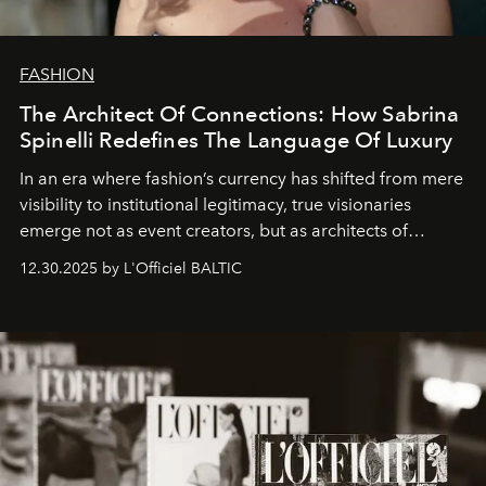
FASHION
The Architect Of Connections: How Sabrina
Spinelli Redefines The Language Of Luxury
In an era where fashion’s currency has shifted from mere
visibility to institutional legitimacy, true visionaries
emerge not as event creators, but as architects of
ecosystems.
Sabrina Spinelli
embodies this evolution—a
12.30.2025 by L'Officiel BALTIC
brand strategist with three decades of mastery in luxury,
whose work transcends consultancy to become a living
framework where creativity, commerce, and culture
converge with surgical precision.