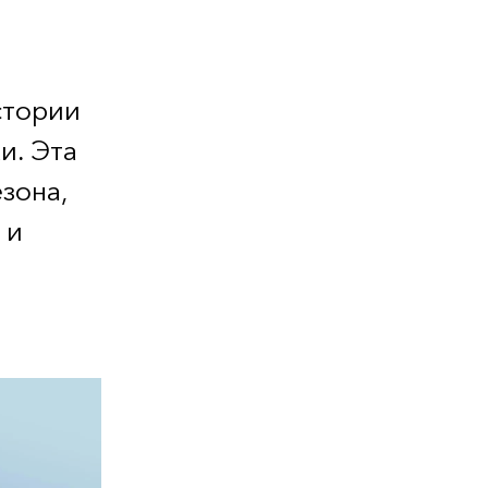
стории
и. Эта
зона,
 и