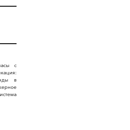
часы с
кация:
унды в
керное
истема