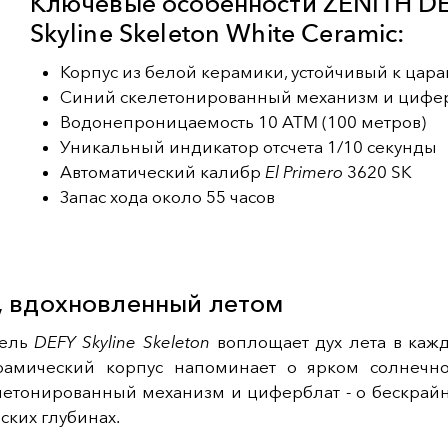
Ключевые особенности ZENITH D
Skyline Skeleton White Ceramic:
Корпус из белой керамики, устойчивый к цар
Синий скелетонированный механизм и цифе
Водонепроницаемость 10 ATM (100 метров)
Уникальный индикатор отсчета 1/10 секунды
Автоматический калибр
El Primero
3620 SK
Запас хода около 55 часов
, вдохновленный летом
дель
DEFY Skyline Skeleton
воплощает дух лета в кажд
амический корпус напоминает о ярком солнечно
летонированный механизм и циферблат - о бескрай
ских глубинах.