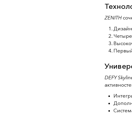
Технол
ZENITH
соч
Дизайн
Четыре
Высоко
Первый
Универ
DEFY Skylin
активносте
Интегр
Дополн
Систем