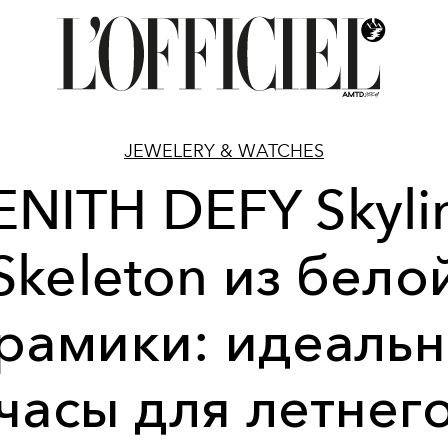
JEWELERY & WATCHES
ENITH DEFY Skyli
Skeleton из бело
рамики: идеаль
часы для летнег