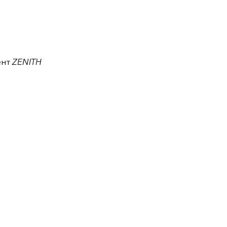
ент
ZENITH