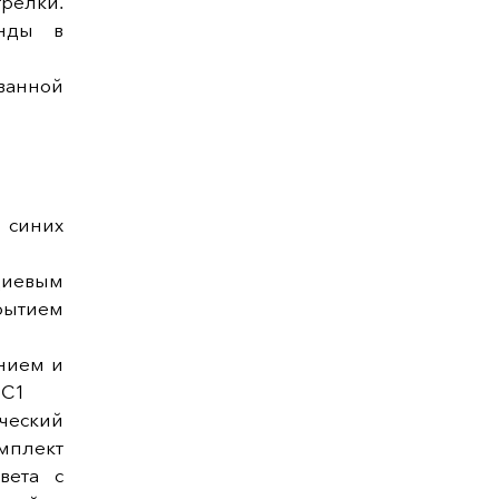
релки.
унды в
ванной
 синих
иевым
ытием
нием и
 C1
ческий
мплект
вета с