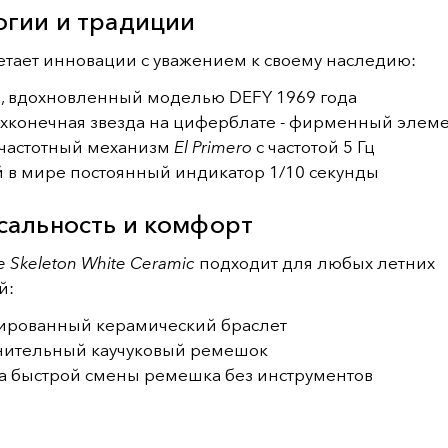
огии и традиции
етает инновации с уважением к своему наследию:
, вдохновленный моделью DEFY 1969 года
хконечная звезда на циферблате - фирменный элем
частотный механизм
El Primero
с частотой 5 Гц
 в мире постоянный индикатор 1/10 секунды
сальность и комфорт
e Skeleton White Ceramic
подходит для любых летних
й:
ированный керамический браслет
ительный каучуковый ремешок
а быстрой смены ремешка без инструментов