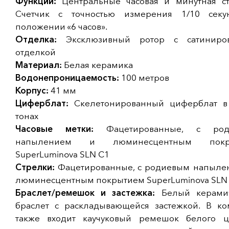
Функции:
Центральные часовая и минутная ст
Счетчик с точностью измерения 1/10 сек
положении «6 часов».
Отделка:
Эксклюзивный ротор с сатиниро
отделкой
Материал:
Белая керамика
Водонепроницаемость:
100 метров
Корпус:
41 мм
Циферблат:
Скелетонированный циферблат в
тонах
Часовые метки:
Фацетированные, с род
напылением и люминесцентным покр
SuperLuminova SLN C1
Стрелки:
Фацетированные, с родиевым напыле
люминесцентным покрытием SuperLuminova SLN
Браслет/ремешок и застежка:
Белый керами
браслет с раскладывающейся застежкой. В ко
также входит каучуковый ремешок белого ц