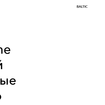
BALTIC
ne
й
ные
о