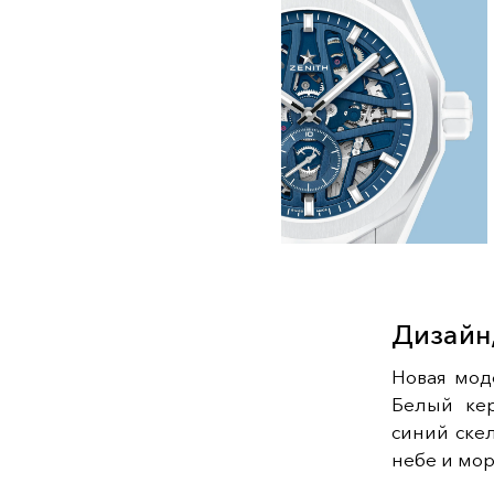
Дизайн
Новая мо
Белый кер
синий ске
небе и мор