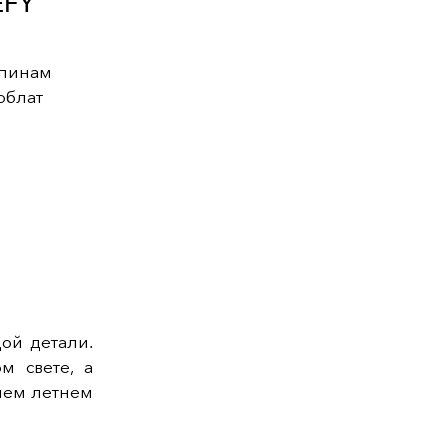
EFY
апинам
рблат
ой детали.
м свете, а
нем летнем