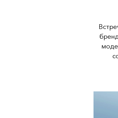
Встре
бренд
моде
с