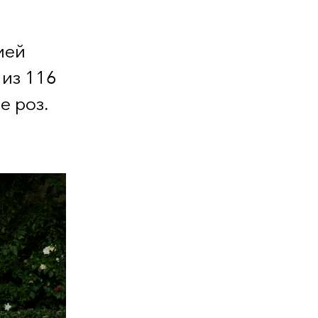
ией
 из 116
е роз.