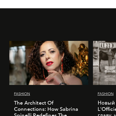
FASHION
FASHION
The Architect Of
Новый 
Connections: How Sabrina
L'Offic
Spinelli Redefines The
главу,