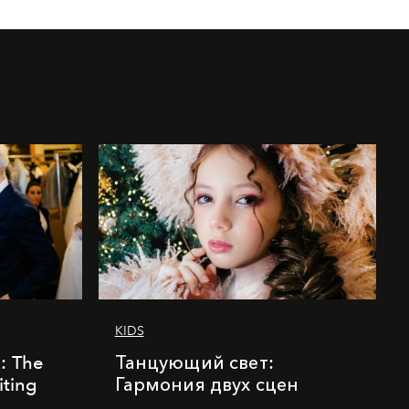
KIDS
k: The
Танцующий свет:
iting
Гармония двух сцен