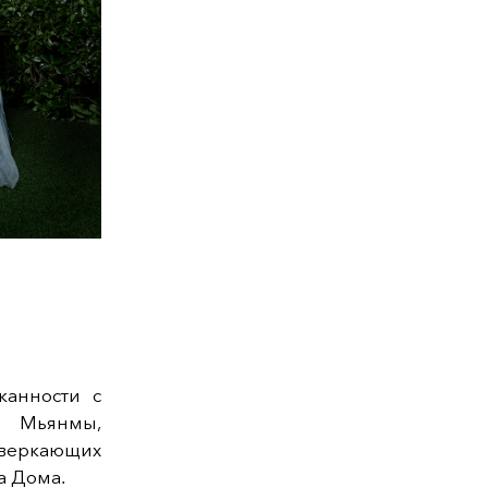
канности с
з Мьянмы,
веркающих
а Дома.