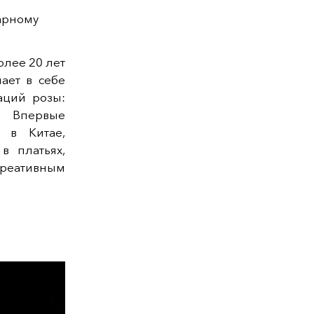
арному
олее 20 лет
чает в себе
аций розы:
. Впервые
 в Китае,
в платьях,
реативным