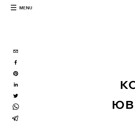
MENU
к
юв