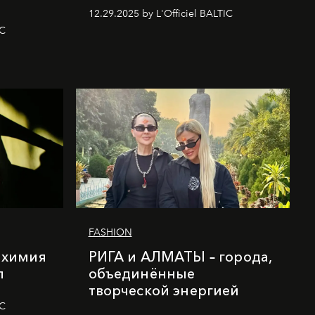
12.29.2025 by L'Officiel BALTIC
IC
FASHION
лхимия
РИГА и АЛМАТЫ – города,
п
объединённые
творческой энергией
IC