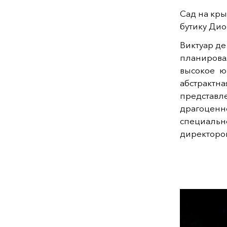
Сад на кры
бутику Дио
Виктуар де
планировал
высокое ю
абстракт
представ
драгоценн
специаль
директором