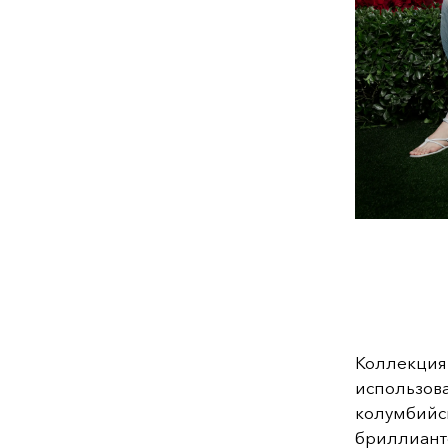
Коллекция
использо
колумбий
бриллианто