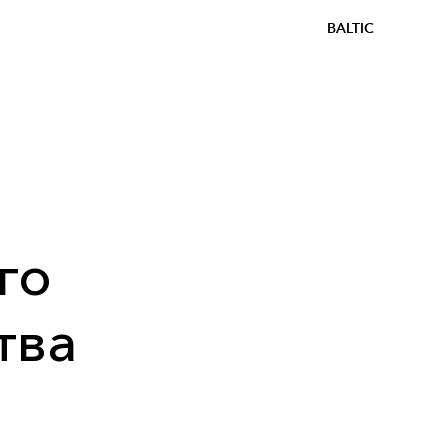
BALTIC
го
тва