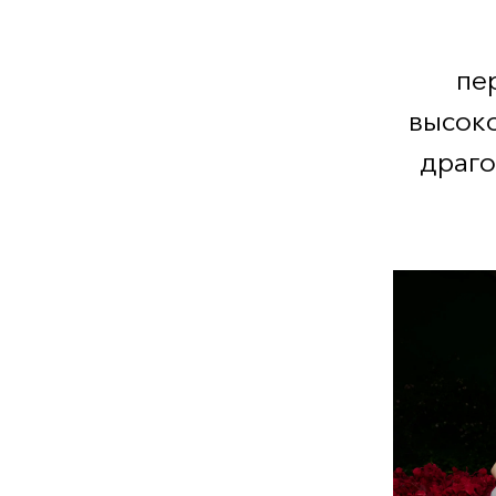
пе
высоко
драго