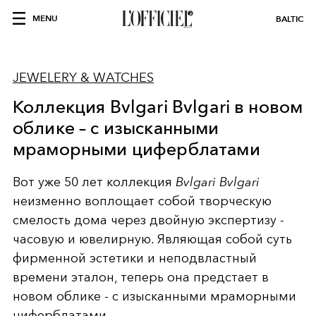
MENU
BALTIC
JEWELERY & WATCHES
Коллекция Bvlgari Bvlgari в новом
облике – с изысканными
мраморными циферблатами
Вот уже 50 лет коллекция
Bvlgari Bvlgari
неизменно воплощает собой творческую
смелость дома через двойную экспертизу -
часовую и ювелирную.
Являющая собой суть
фирменной эстетики и неподвластный
времени эталон,
теперь она предстает в
новом облике -
с изысканными мраморными
циферблатами.