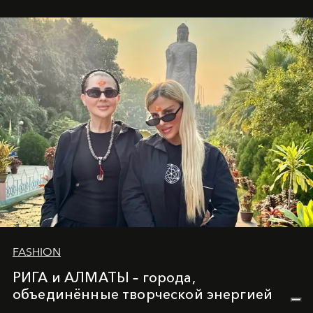
вечного льда и вечных вопросов, живёт и творит
Ольга Потапова - женщина, чей путь от поиска
истины превратился в искусство превращения
человеческих кризисов в возможности для
возрождения.
FASHION
РИГА и АЛМАТЫ – города,
объединённые творческой энергией