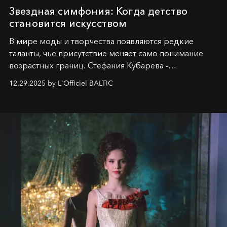
Звездная симфония: Когда детство
становится искусством
В мире моды и творчества появляются редкие
таланты, чье присутствие меняет само понимание
возрастных границ. Стефания Кубарева -
десятилетняя обладательница невероятной
12.29.2025 by L'Officiel BALTIC
харизмы, чье имя уже украшает обложки
престижных международных изданий
FILLINI January
2025
и
LUXIA June 2025
, представляет собой
уникальное явление современной культуры.