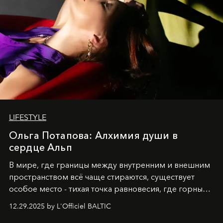
LIFESTYLE
Ольга Потапова: Алхимия души в
сердце Альп
В мире, где границы между внутренним и внешним
пространством всё чаще стираются, существует
особое место - тихая точка равновесия, где горные
вершины Швейцарии встречаются с бездонными
12.29.2025 by L'Officiel BALTIC
глубинами человеческой души. Здесь, на стыке