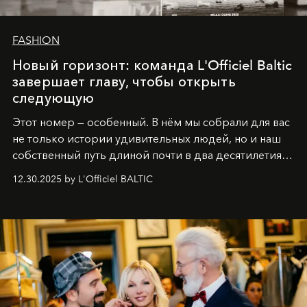
FASHION
Новый горизонт: команда L'Officiel Baltic
завершает главу, чтобы открыть
следующую
Этот номер — особенный. В нём мы собрали для вас
не только истории удивительных людей, но и наш
собственный путь длиной почти в два десятилетия.
Вместо привычного подведения итогов мы от всей
12.30.2025 by L'Officiel BALTIC
души говорим спасибо каждому, кто был с нами все
эти годы. И ни в коем случае не прощаемся. С
самыми искренними пожеланиями и теплом, ваша
команда
L’Officiel Baltic
.