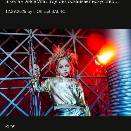
школа «Dolce Vita», где она осваивает искусство
позы и образа, с другой - подготовительная
12.29.2025 by L'Officiel BALTIC
балетная студия при хореографическом училище,
куда она приходит с четырехлетним стажем
танцевального пути за плечами.
KIDS