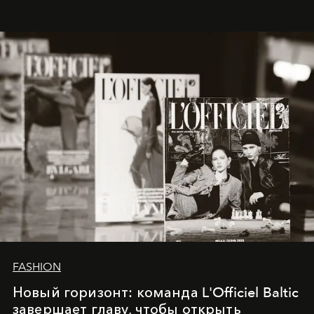
whose work transcends consultancy to become a living
framework where creativity, commerce, and culture
converge with surgical precision.
FASHION
Новый горизонт: команда L'Officiel Baltic
завершает главу, чтобы открыть