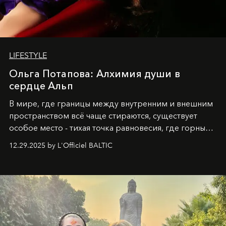
LIFESTYLE
Ольга Потапова: Алхимия души в
сердце Альп
В мире, где границы между внутренним и внешним
пространством всё чаще стираются, существует
особое место - тихая точка равновесия, где горные
вершины Швейцарии встречаются с бездонными
12.29.2025 by L'Officiel BALTIC
глубинами человеческой души. Здесь, на стыке
вечного льда и вечных вопросов, живёт и творит
Ольга Потапова - женщина, чей путь от поиска
истины превратился в искусство превращения
человеческих кризисов в возможности для
возрождения.