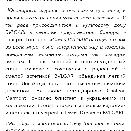
«Ювелирные изделия очень важны для меня, и
правильные украшения можно носить всю жизнь. Я
так рада присоединиться к культовому дому
BVLGARI в качестве представителя бренда»
, -
говорит Гонсалес.
«Стиль BVLGARI находит отклик
во всем мире, и я с нетерпением жду множества
прекрасных моментов, которые мы создадим
вместе».
Ее современный и непринужденный
стиль прекрасно сочетается с радостной и
смелой эстетикой BVLGARI, объединяя легкий
стиль Лос-Анджелеса с классическим римским
дизайном. На фоне легендарного Chateau
Marmont Гонсалес блистает в украшениях из
коллекуции B.zero1, а также в знаковых изделиях
из коллекций Serpenti и Divas' Dream от BVLGARI.
«Мы рады приветствовать Эйзу Гонсалес в семье
BVLGARI в качестве нашего нового представителя