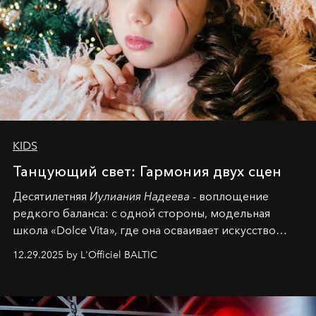
KIDS
Танцующий свет: Гармония двух сцен
Десятилетняя
Иулиания Надеева
- воплощение
редкого баланса: с одной стороны, модельная
школа «Dolce Vita», где она осваивает искусство
позы и образа, с другой - подготовительная
12.29.2025 by L'Officiel BALTIC
балетная студия при хореографическом училище,
куда она приходит с четырехлетним стажем
танцевального пути за плечами.