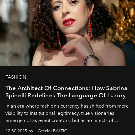
FASHION
The Architect Of Connections: How Sabrina
Spinelli Redefines The Language Of Luxury
In an era where fashion’s currency has shifted from mere
visibility to institutional legitimacy, true visionaries
emerge not as event creators, but as architects of
ecosystems.
Sabrina Spinelli
embodies this evolution—a
12.30.2025 by L'Officiel BALTIC
brand strategist with three decades of mastery in luxury,