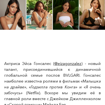
Актриса Эйса Гонсалес (
@eizagonzalez
) - новый
талант, присоединившийся к динамичной
глобальной семье послов BVLGARI. Гонсалес
наиболее известна ролями в фильмах «
Малышка
на драйве»
, «
Годзилла против Конга»
и «
Я очень
забочусь»
(Netflix). Вскоре мы увидим её в
главной роли вместе с Джейком Джилленхолом
в «
Скорой помощи»
Майкла Бэя.