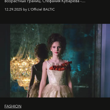
возрастных границ. Стефания Кубарева -
десятилетняя обладательница невероятной
12.29.2025 by L'Officiel BALTIC
харизмы, чье имя уже украшает обложки
престижных международных изданий
FILLINI January
2025
и
LUXIA June 2025
, представляет собой
уникальное явление современной культуры.
FASHION