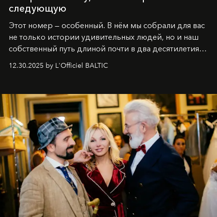
следующую
Этот номер — особенный. В нём мы собрали для вас
не только истории удивительных людей, но и наш
собственный путь длиной почти в два десятилетия.
Вместо привычного подведения итогов мы от всей
12.30.2025 by L'Officiel BALTIC
души говорим спасибо каждому, кто был с нами все
эти годы. И ни в коем случае не прощаемся. С
самыми искренними пожеланиями и теплом, ваша
команда
L’Officiel Baltic
.