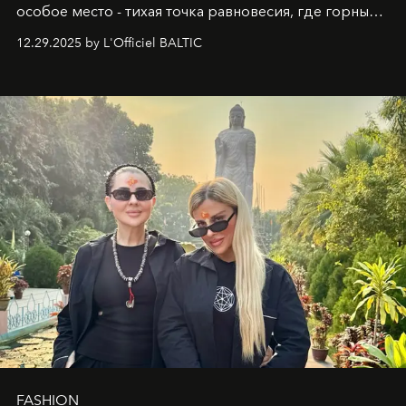
особое место - тихая точка равновесия, где горные
вершины Швейцарии встречаются с бездонными
12.29.2025 by L'Officiel BALTIC
глубинами человеческой души. Здесь, на стыке
вечного льда и вечных вопросов, живёт и творит
Ольга Потапова - женщина, чей путь от поиска
истины превратился в искусство превращения
человеческих кризисов в возможности для
возрождения.
FASHION