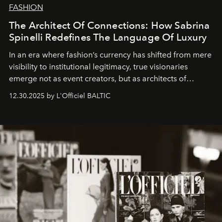
FASHION
The Architect Of Connections: How Sabrina
Spinelli Redefines The Language Of Luxury
In an era where fashion’s currency has shifted from mere
visibility to institutional legitimacy, true visionaries
emerge not as event creators, but as architects of
ecosystems.
Sabrina Spinelli
embodies this evolution—a
12.30.2025 by L'Officiel BALTIC
brand strategist with three decades of mastery in luxury,
whose work transcends consultancy to become a living
framework where creativity, commerce, and culture
converge with surgical precision.