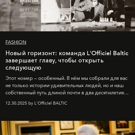
FASHION
Новый горизонт: команда L'Officiel Baltic
завершает главу, чтобы открыть
следующую
Этот номер — особенный. В нём мы собрали для вас
не только истории удивительных людей, но и наш
собственный путь длиной почти в два десятилетия.
Вместо привычного подведения итогов мы от всей
12.30.2025 by L'Officiel BALTIC
души говорим спасибо каждому, кто был с нами все
эти годы. И ни в коем случае не прощаемся. С
самыми искренними пожеланиями и теплом, ваша
команда
L’Officiel Baltic
.