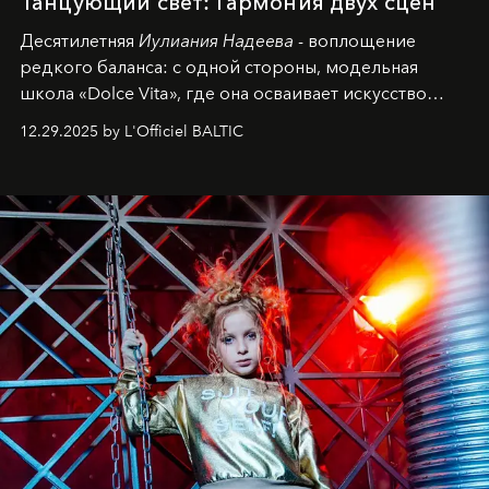
Танцующий свет: Гармония двух сцен
Десятилетняя
Иулиания Надеева
- воплощение
редкого баланса: с одной стороны, модельная
школа «Dolce Vita», где она осваивает искусство
позы и образа, с другой - подготовительная
12.29.2025 by L'Officiel BALTIC
балетная студия при хореографическом училище,
куда она приходит с четырехлетним стажем
танцевального пути за плечами.