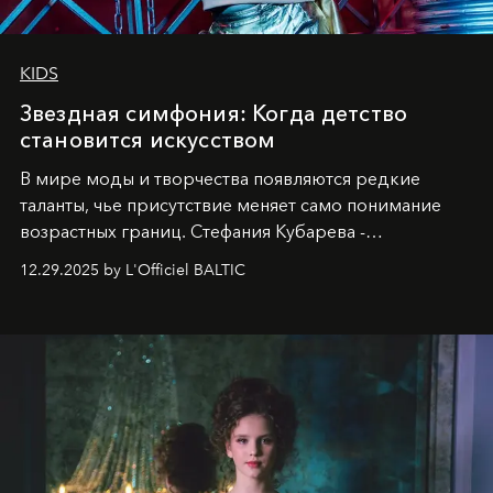
KIDS
Звездная симфония: Когда детство
становится искусством
В мире моды и творчества появляются редкие
таланты, чье присутствие меняет само понимание
возрастных границ. Стефания Кубарева -
десятилетняя обладательница невероятной
12.29.2025 by L'Officiel BALTIC
харизмы, чье имя уже украшает обложки
престижных международных изданий
FILLINI January
2025
и
LUXIA June 2025
, представляет собой
уникальное явление современной культуры.