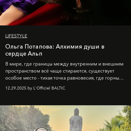
LIFESTYLE
Ольга Потапова: Алхимия души в
сердце Альп
В мире, где границы между внутренним и внешним
пространством всё чаще стираются, существует
особое место - тихая точка равновесия, где горные
вершины Швейцарии встречаются с бездонными
12.29.2025 by L'Officiel BALTIC
глубинами человеческой души. Здесь, на стыке
вечного льда и вечных вопросов, живёт и творит
Ольга Потапова - женщина, чей путь от поиска
истины превратился в искусство превращения
человеческих кризисов в возможности для
возрождения.