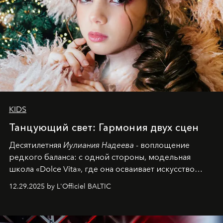
KIDS
Танцующий свет: Гармония двух сцен
Десятилетняя
Иулиания Надеева
- воплощение
редкого баланса: с одной стороны, модельная
школа «Dolce Vita», где она осваивает искусство
позы и образа, с другой - подготовительная
12.29.2025 by L'Officiel BALTIC
балетная студия при хореографическом училище,
куда она приходит с четырехлетним стажем
танцевального пути за плечами.