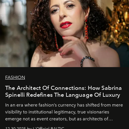
FASHION
The Architect Of Connections: How Sabrina
Spinelli Redefines The Language Of Luxury
In an era where fashion’s currency has shifted from mere
visibility to institutional legitimacy, true visionaries
emerge not as event creators, but as architects of
ecosystems.
Sabrina Spinelli
embodies this evolution—a
12.30.2025 by L'Officiel BALTIC