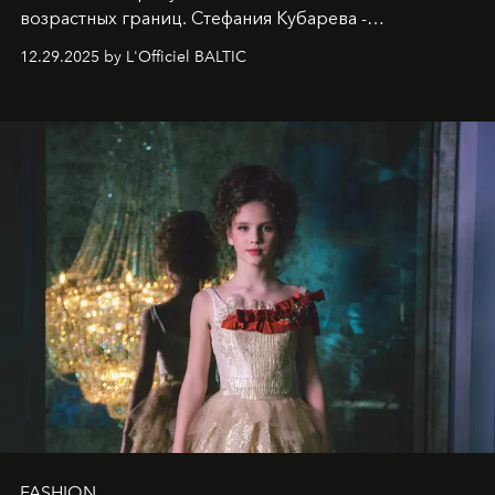
возрастных границ. Стефания Кубарева -
десятилетняя обладательница невероятной
12.29.2025 by L'Officiel BALTIC
харизмы, чье имя уже украшает обложки
престижных международных изданий
FILLINI January
2025
и
LUXIA June 2025
, представляет собой
уникальное явление современной культуры.
FASHION