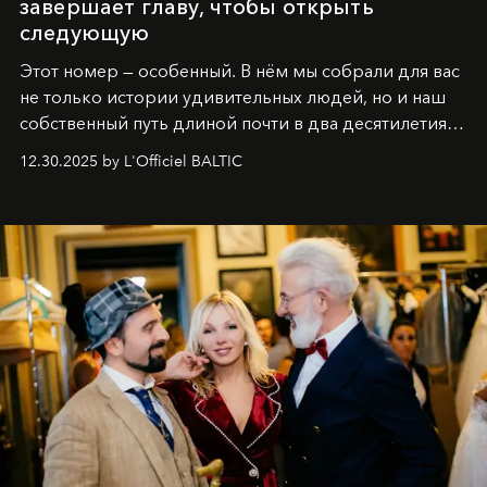
завершает главу, чтобы открыть
следующую
Этот номер — особенный. В нём мы собрали для вас
не только истории удивительных людей, но и наш
собственный путь длиной почти в два десятилетия.
Вместо привычного подведения итогов мы от всей
12.30.2025 by L'Officiel BALTIC
души говорим спасибо каждому, кто был с нами все
эти годы. И ни в коем случае не прощаемся. С
самыми искренними пожеланиями и теплом, ваша
команда
L’Officiel Baltic
.