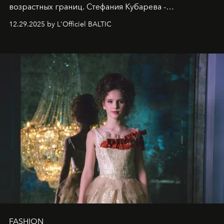
возрастных границ. Стефания Кубарева -
десятилетняя обладательница невероятной
12.29.2025 by L'Officiel BALTIC
харизмы, чье имя уже украшает обложки
престижных международных изданий
FILLINI January
2025
и
LUXIA June 2025
, представляет собой
уникальное явление современной культуры.
FASHION