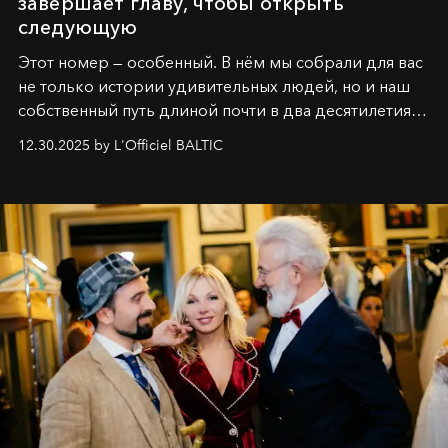
завершает главу, чтобы открыть
следующую
Этот номер — особенный. В нём мы собрали для вас
не только истории удивительных людей, но и наш
собственный путь длиной почти в два десятилетия.
Вместо привычного подведения итогов мы от всей
12.30.2025 by L'Officiel BALTIC
души говорим спасибо каждому, кто был с нами все
эти годы. И ни в коем случае не прощаемся. С
самыми искренними пожеланиями и теплом, ваша
команда
L’Officiel Baltic
.