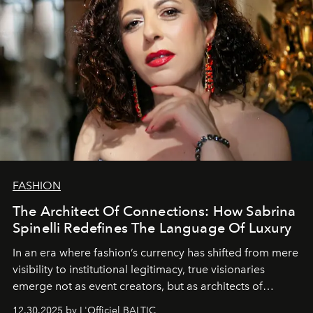
FASHION
The Architect Of Connections: How Sabrina
Spinelli Redefines The Language Of Luxury
In an era where fashion’s currency has shifted from mere
visibility to institutional legitimacy, true visionaries
emerge not as event creators, but as architects of
ecosystems.
Sabrina Spinelli
embodies this evolution—a
12.30.2025 by L'Officiel BALTIC