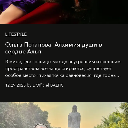
LIFESTYLE
Ольга Потапова: Алхимия души в
сердце Альп
В мире, где границы между внутренним и внешним
пространством всё чаще стираются, существует
особое место - тихая точка равновесия, где горные
вершины Швейцарии встречаются с бездонными
12.29.2025 by L'Officiel BALTIC
глубинами человеческой души. Здесь, на стыке
вечного льда и вечных вопросов, живёт и творит
Ольга Потапова - женщина, чей путь от поиска
истины превратился в искусство превращения
человеческих кризисов в возможности для
возрождения.