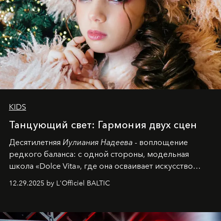
KIDS
Танцующий свет: Гармония двух сцен
Десятилетняя
Иулиания Надеева
- воплощение
редкого баланса: с одной стороны, модельная
школа «Dolce Vita», где она осваивает искусство
позы и образа, с другой - подготовительная
12.29.2025 by L'Officiel BALTIC
балетная студия при хореографическом училище,
куда она приходит с четырехлетним стажем
танцевального пути за плечами.