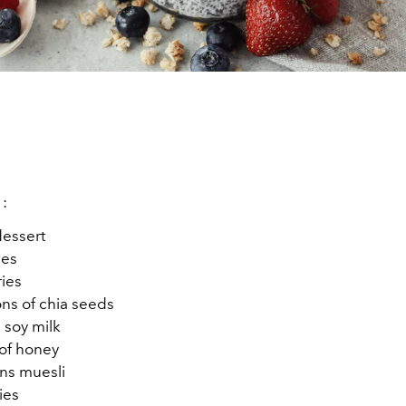
:
dessert
ies
ies
ns of chia seeds
 soy milk
of honey
ns muesli
ies