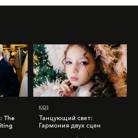
KIDS
k: The
Танцующий свет:
iting
Гармония двух сцен