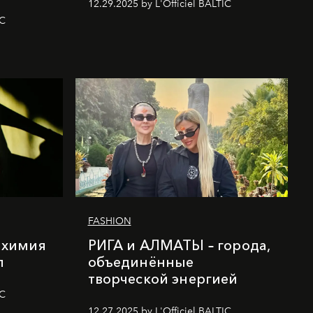
12.29.2025 by L'Officiel BALTIC
IC
FASHION
лхимия
РИГА и АЛМАТЫ – города,
п
объединённые
творческой энергией
IC
12.27.2025 by L'Officiel BALTIC