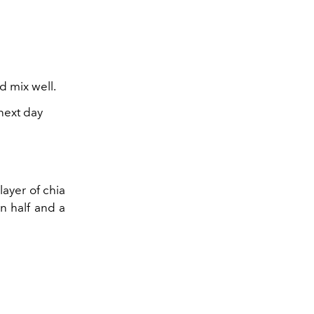
d mix well.
 next day
layer of chia
in half and a