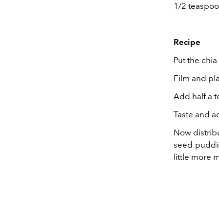
1/2 teaspoo
Recipe
Put the chia
Film and pla
Add half a t
Taste and ad
Now distribu
seed pudding
little more 