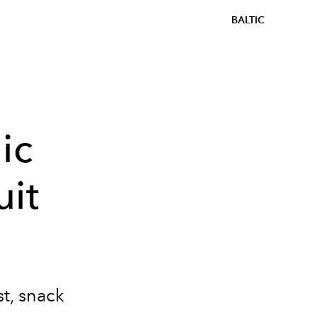
BALTIC
ic
uit
st, snack