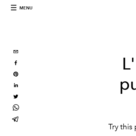
MENU
L
pu
Try this