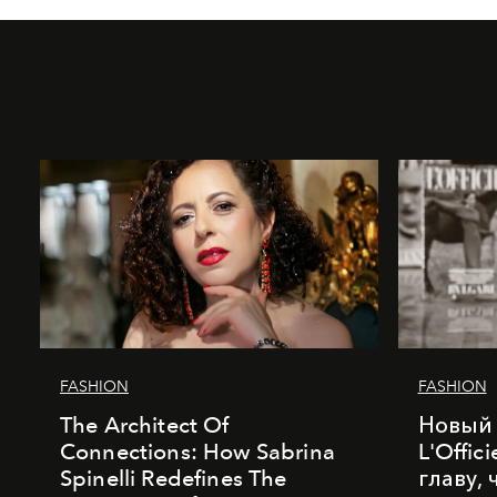
FASHION
FASHION
The Architect Of
Новый 
Connections: How Sabrina
L'Offic
Spinelli Redefines The
главу,