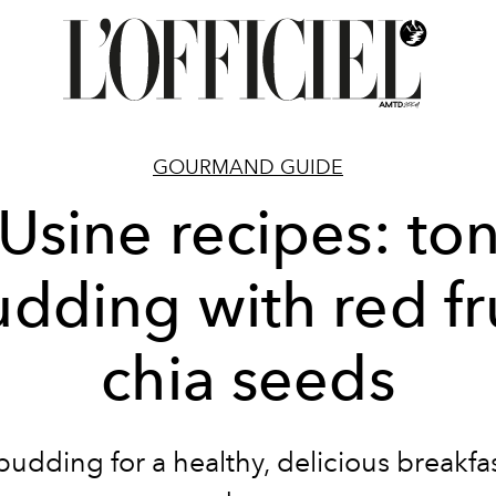
GOURMAND GUIDE
'Usine recipes: ton
dding with red fr
chia seeds
 pudding for a healthy, delicious breakfa