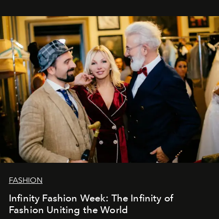
эти годы. И ни в коем случае не прощаемся. С
самыми искренними пожеланиями и теплом, ваша
команда
L’Officiel Baltic
.
FASHION
Infinity Fashion Week: The Infinity of
Fashion Uniting the World