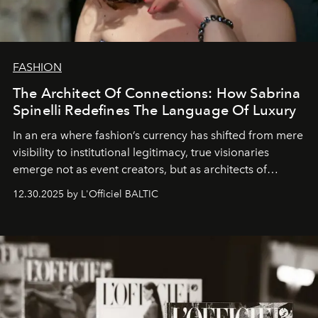
FASHION
The Architect Of Connections: How Sabrina
Spinelli Redefines The Language Of Luxury
In an era where fashion’s currency has shifted from mere
visibility to institutional legitimacy, true visionaries
emerge not as event creators, but as architects of
ecosystems.
Sabrina Spinelli
embodies this evolution—a
12.30.2025 by L'Officiel BALTIC
brand strategist with three decades of mastery in luxury,
whose work transcends consultancy to become a living
framework where creativity, commerce, and culture
converge with surgical precision.