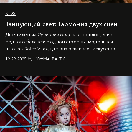
KIDS
Танцующий свет: Гармония двух сцен
Десятилетняя
Иулиания Надеева
- воплощение
редкого баланса: с одной стороны, модельная
школа «Dolce Vita», где она осваивает искусство
позы и образа, с другой - подготовительная
12.29.2025 by L'Officiel BALTIC
балетная студия при хореографическом училище,
куда она приходит с четырехлетним стажем
танцевального пути за плечами.