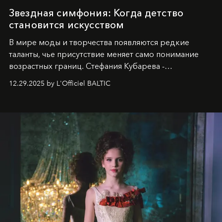
Звездная симфония: Когда детство
становится искусством
В мире моды и творчества появляются редкие
таланты, чье присутствие меняет само понимание
возрастных границ. Стефания Кубарева -
десятилетняя обладательница невероятной
12.29.2025 by L'Officiel BALTIC
харизмы, чье имя уже украшает обложки
престижных международных изданий
FILLINI January
2025
и
LUXIA June 2025
, представляет собой
уникальное явление современной культуры.