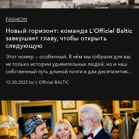
FASHION
Новый горизонт: команда L'Officiel Baltic
завершает главу, чтобы открыть
следующую
Этот номер — особенный. В нём мы собрали для вас
не только истории удивительных людей, но и наш
собственный путь длиной почти в два десятилетия.
Вместо привычного подведения итогов мы от всей
12.30.2025 by L'Officiel BALTIC
души говорим спасибо каждому, кто был с нами все
эти годы. И ни в коем случае не прощаемся. С
самыми искренними пожеланиями и теплом, ваша
команда
L’Officiel Baltic
.