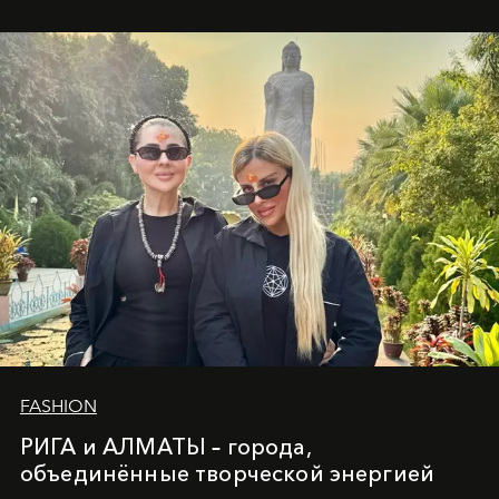
вечного льда и вечных вопросов, живёт и творит
Ольга Потапова - женщина, чей путь от поиска
истины превратился в искусство превращения
человеческих кризисов в возможности для
возрождения.
FASHION
РИГА и АЛМАТЫ – города,
объединённые творческой энергией