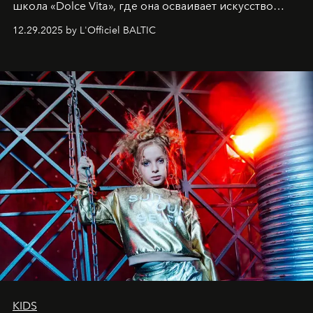
школа «Dolce Vita», где она осваивает искусство
позы и образа, с другой - подготовительная
12.29.2025 by L'Officiel BALTIC
балетная студия при хореографическом училище,
куда она приходит с четырехлетним стажем
танцевального пути за плечами.
KIDS