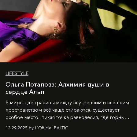
LIFESTYLE
Ольга Потапова: Алхимия души в
сердце Альп
В мире, где границы между внутренним и внешним
пространством всё чаще стираются, существует
особое место - тихая точка равновесия, где горные
вершины Швейцарии встречаются с бездонными
12.29.2025 by L'Officiel BALTIC
глубинами человеческой души. Здесь, на стыке