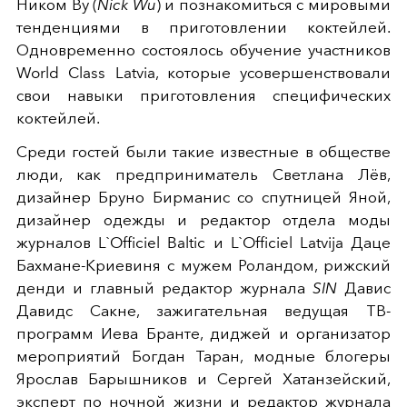
Ником Ву (
Nick Wu
) и познакомиться с мировыми
тенденциями в приготовлении коктейлей.
Одновременно состоялось обучение участников
World Class Latvia, которые усовершенствовали
свои навыки приготовления специфических
коктейлей.
Среди гостей были такие известные в обществе
люди, как предприниматель Светлана Лёв,
дизайнер Бруно Бирманис со спутницей Яной,
дизайнер одежды и редактор отдела моды
журналов L`Officiel Baltic и L`Officiel Latvija Даце
Бахмане-Криевиня с мужем Роландом, рижский
денди и главный редактор журнала
SIN
Давис
Давидс Сакне, зажигательная ведущая ТВ-
программ Иева Бранте, диджей и организатор
мероприятий Богдан Таран, модные блогеры
Ярослав Барышников и Сергей Хатанзейский,
эксперт по ночной жизни и редактор журнала