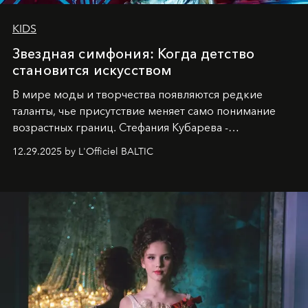
KIDS
Звездная симфония: Когда детство
становится искусством
В мире моды и творчества появляются редкие
таланты, чье присутствие меняет само понимание
возрастных границ. Стефания Кубарева -
десятилетняя обладательница невероятной
12.29.2025 by L'Officiel BALTIC
харизмы, чье имя уже украшает обложки
престижных международных изданий
FILLINI January
2025
и
LUXIA June 2025
, представляет собой
уникальное явление современной культуры.