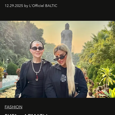
вершины Швейцарии встречаются с бездонными
12.29.2025 by L'Officiel BALTIC
глубинами человеческой души. Здесь, на стыке
вечного льда и вечных вопросов, живёт и творит
Ольга Потапова - женщина, чей путь от поиска
истины превратился в искусство превращения
человеческих кризисов в возможности для
возрождения.
FASHION