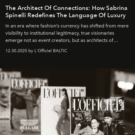
The Architect Of Connections: How Sabrina
Spinelli Redefines The Language Of Luxury
In an era where fashion’s currency has shifted from mere
visibility to institutional legitimacy, true visionaries
emerge not as event creators, but as architects of
ecosystems.
Sabrina Spinelli
embodies this evolution—a
12.30.2025 by L'Officiel BALTIC
brand strategist with three decades of mastery in luxury,
whose work transcends consultancy to become a living
framework where creativity, commerce, and culture
converge with surgical precision.