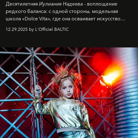
Десятилетняя
Иулиания Надеева
- воплощение
редкого баланса: с одной стороны, модельная
школа «Dolce Vita», где она осваивает искусство
позы и образа, с другой - подготовительная
12.29.2025 by L'Officiel BALTIC
балетная студия при хореографическом училище,
куда она приходит с четырехлетним стажем
танцевального пути за плечами.