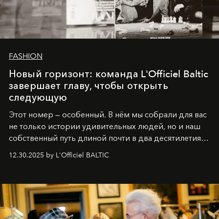
FASHION
Новый горизонт: команда L'Officiel Baltic
завершает главу, чтобы открыть
следующую
Этот номер — особенный. В нём мы собрали для вас
не только истории удивительных людей, но и наш
собственный путь длиной почти в два десятилетия.
Вместо привычного подведения итогов мы от всей
12.30.2025 by L'Officiel BALTIC
души говорим спасибо каждому, кто был с нами все
эти годы. И ни в коем случае не прощаемся. С
самыми искренними пожеланиями и теплом, ваша
команда
L’Officiel Baltic
.