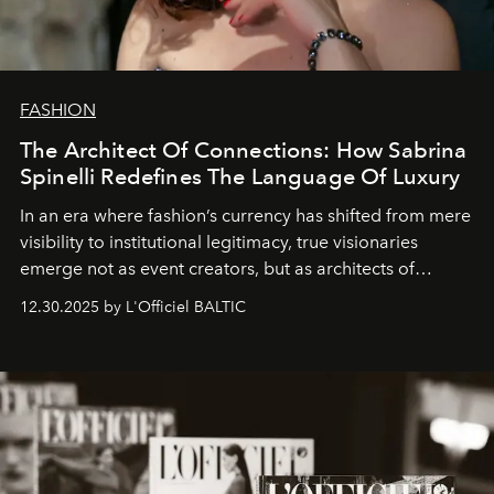
FASHION
The Architect Of Connections: How Sabrina
Spinelli Redefines The Language Of Luxury
In an era where fashion’s currency has shifted from mere
visibility to institutional legitimacy, true visionaries
emerge not as event creators, but as architects of
ecosystems.
Sabrina Spinelli
embodies this evolution—a
12.30.2025 by L'Officiel BALTIC
brand strategist with three decades of mastery in luxury,
whose work transcends consultancy to become a living
framework where creativity, commerce, and culture
converge with surgical precision.