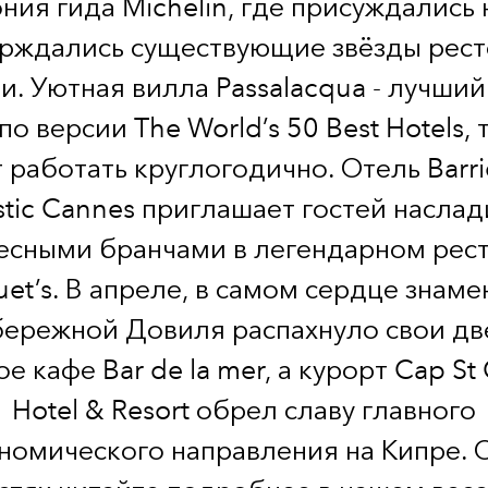
ния гида Michelin, где присуждались 
рждались существующие звёзды рес
. Уютная вилла Passalacqua - лучший
по версии The World’s 50 Best Hotels, 
 работать круглогодично. Отель Barri
stic Cannes приглашает гостей наслад
есными бранчами в легендарном рес
et’s. В апреле, в самом сердце знам
бережной Довиля распахнуло свои дв
е кафе Bar de la mer, а курорт Cap St
Hotel & Resort обрел славу главного
номического направления на Кипре. 