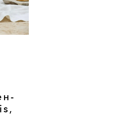
ен-
is,