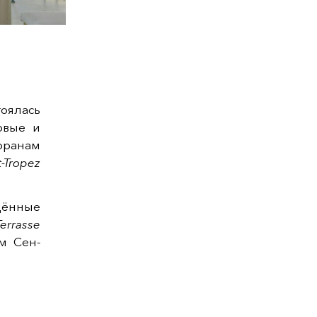
оялась
овые и
оранам
t-Tropez
дённые
errasse
м Сен-