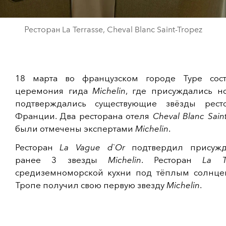
Ресторан La Terrasse, Cheval Blanc Saint-Tropez
18 марта во французском городе Туре сост
церемония гида
Michelin
, где присуждались н
подтверждались существующие звёзды рест
Франции. Два ресторана отеля
Cheval Blanc Sain
были отмечены экспертами
Michelin
.
Ресторан
La Vague d`Or
подтвердил присуж
ранее 3 звезды
Michelin
. Ресторан
La T
средиземноморской кухни под тёплым солнце
Тропе получил свою первую звезду
Michelin
.