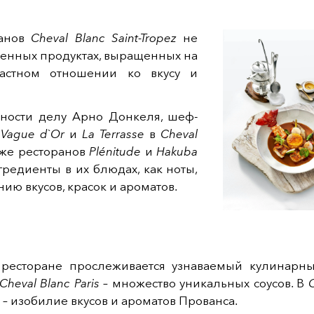
ранов
Cheval Blanc Saint-Tropez
не
венных продуктах, выращенных на
астном отношении ко вкусу и
ности делу Арно Донкеля, шеф-
 Vague d`Or
и
La Terrasse
в
Cheval
акже ресторанов
Plénitude
и
Hakuba
нгредиенты в их блюдах, как ноты,
ию вкусов, красок и ароматов.
ресторане прослеживается узнаваемый кулинарн
Cheval Blanc Paris
– множество уникальных соусов. В
– изобилие вкусов и ароматов Прованса.