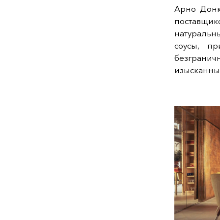
Арно Донк
поставщико
натуральн
соусы, п
безгранич
изысканные