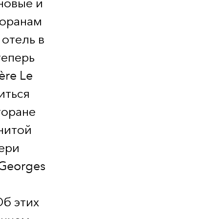
новые и
торанам
 отель в
теперь
ère Le
иться
торане
енитой
ери
 Georges
Об этих