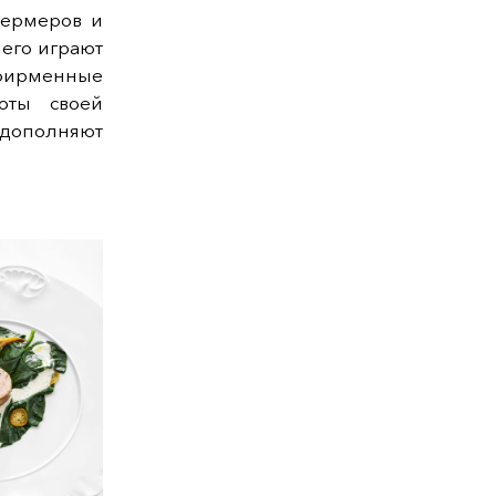
фермеров и
него играют
 фирменные
оты своей
 дополняют