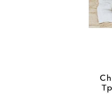
Ch
Тр