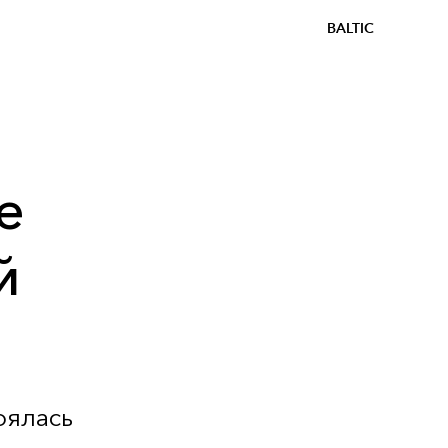
BALTIC
е
й
оялась