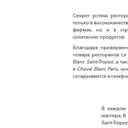
Секрет успеха ресто
только в высококачест
фермах, но и в стр
сочетанию продуктов.
Благодаря привержен
повара ресторанов
La
Blanc Saint-Tropez
, а т
в
Cheval Blanc Paris
, и
складываются в симфон
В каждом 
мастера. В
Saint-Tropez