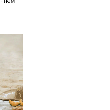
еннем