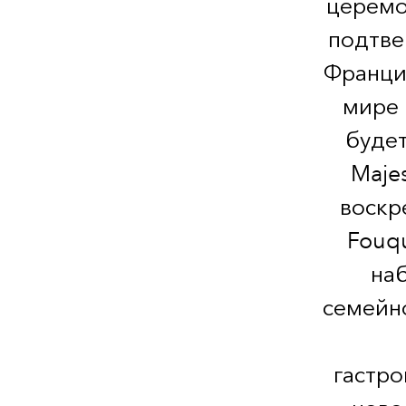
церемо
подтве
Франции
мире 
будет
Maje
воскр
Fouqu
на
семейно
гастро