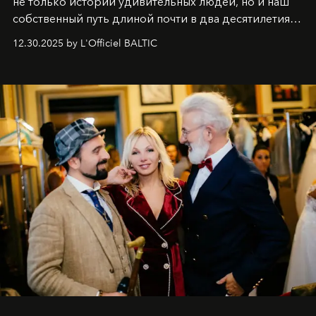
не только истории удивительных людей, но и наш
собственный путь длиной почти в два десятилетия.
Вместо привычного подведения итогов мы от всей
12.30.2025 by L'Officiel BALTIC
души говорим спасибо каждому, кто был с нами все
эти годы. И ни в коем случае не прощаемся. С
самыми искренними пожеланиями и теплом, ваша
команда
L’Officiel Baltic
.