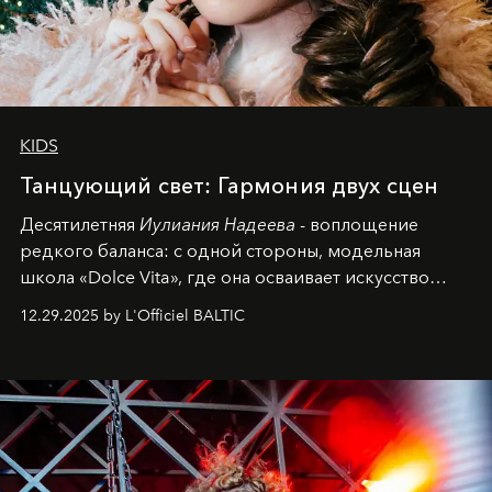
KIDS
Танцующий свет: Гармония двух сцен
Десятилетняя
Иулиания Надеева
- воплощение
редкого баланса: с одной стороны, модельная
школа «Dolce Vita», где она осваивает искусство
позы и образа, с другой - подготовительная
12.29.2025 by L'Officiel BALTIC
балетная студия при хореографическом училище,
куда она приходит с четырехлетним стажем
танцевального пути за плечами.