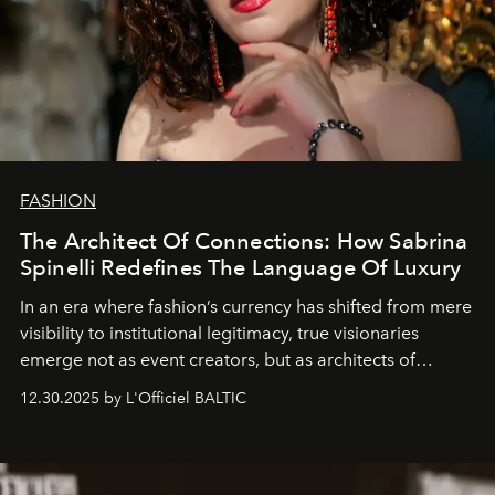
FASHION
The Architect Of Connections: How Sabrina
Spinelli Redefines The Language Of Luxury
In an era where fashion’s currency has shifted from mere
visibility to institutional legitimacy, true visionaries
emerge not as event creators, but as architects of
ecosystems.
Sabrina Spinelli
embodies this evolution—a
12.30.2025 by L'Officiel BALTIC
brand strategist with three decades of mastery in luxury,
whose work transcends consultancy to become a living
framework where creativity, commerce, and culture
converge with surgical precision.