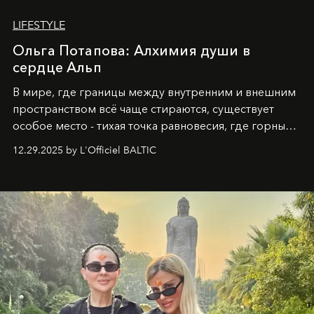
LIFESTYLE
Ольга Потапова: Алхимия души в
сердце Альп
В мире, где границы между внутренним и внешним
пространством всё чаще стираются, существует
особое место - тихая точка равновесия, где горные
вершины Швейцарии встречаются с бездонными
12.29.2025 by L'Officiel BALTIC
глубинами человеческой души. Здесь, на стыке
вечного льда и вечных вопросов, живёт и творит
Ольга Потапова - женщина, чей путь от поиска
истины превратился в искусство превращения
человеческих кризисов в возможности для
возрождения.