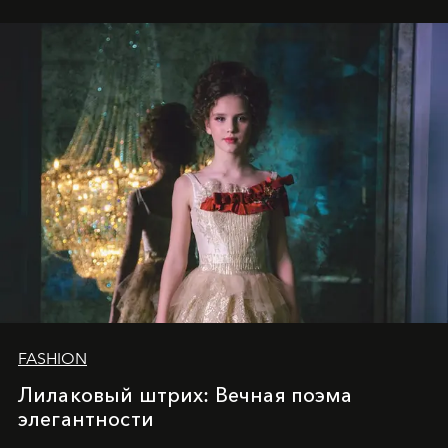
престижных международных изданий
FILLINI January
2025
и
LUXIA June 2025
, представляет собой
уникальное явление современной культуры.
FASHION
Лилаковый штрих: Вечная поэма
элегантности