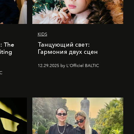
KIDS
k: The
Танцующий свет:
iting
Гармония двух сцен
12.29.2025 by L'Officiel BALTIC
IC