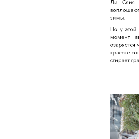
Ли Сяня 
воплощают
зимы.
Но у этой
момент в
озаряется 
красоте с
стирает гр