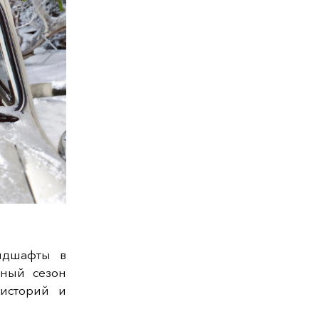
ндшафты в
чный сезон
 историй и