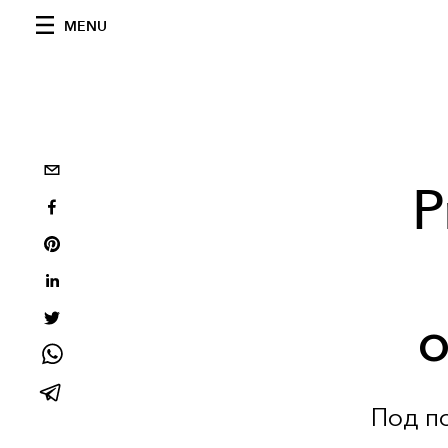
MENU
P
о
Под п