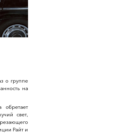
аз о группе
занность на
а обретает
учий свет,
рорезающего
иции Райт и