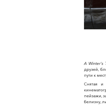
A Winter's 
друзей, бл
пути к мес
Снятая и 
кинематог
пейзажи, з
белизну, л