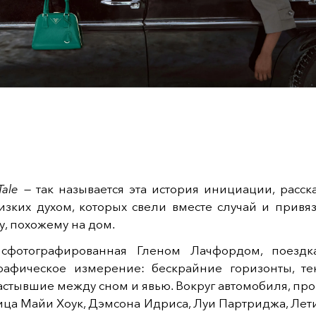
Tale
— так называется эта история инициации, расск
изких духом, которых свели вместе случай и привя
ту, похожему на дом.
сфотографированная Гленом Лачфордом, поездк
рафическое измерение: бескрайние горизонты, тек
астывшие между сном и явью. Вокруг автомобиля, п
ица Майи Хоук, Дэмсона Идриса, Луи Партриджа, Лет