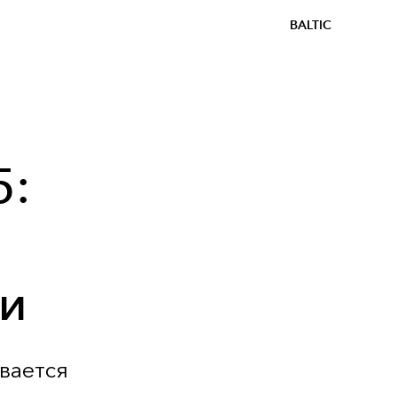
BALTIC
5:
ти
вается