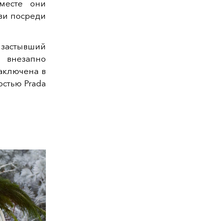
месте они
зи посреди
 застывший
 внезапно
заключена в
стью Prada