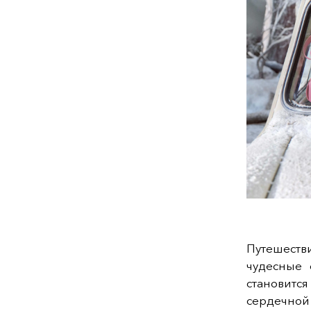
Путешест
чудесные 
становитс
сердечной 