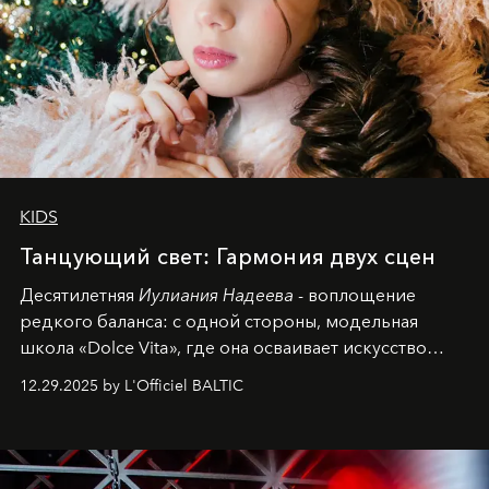
KIDS
Танцующий свет: Гармония двух сцен
Десятилетняя
Иулиания Надеева
- воплощение
редкого баланса: с одной стороны, модельная
школа «Dolce Vita», где она осваивает искусство
позы и образа, с другой - подготовительная
12.29.2025 by L'Officiel BALTIC
балетная студия при хореографическом училище,
куда она приходит с четырехлетним стажем
танцевального пути за плечами.