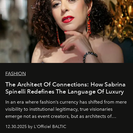
FASHION
The Architect Of Connections: How Sabrina
Spinelli Redefines The Language Of Luxury
In an era where fashion’s currency has shifted from mere
visibility to institutional legitimacy, true visionaries
emerge not as event creators, but as architects of
ecosystems.
Sabrina Spinelli
embodies this evolution—a
12.30.2025 by L'Officiel BALTIC
brand strategist with three decades of mastery in luxury,