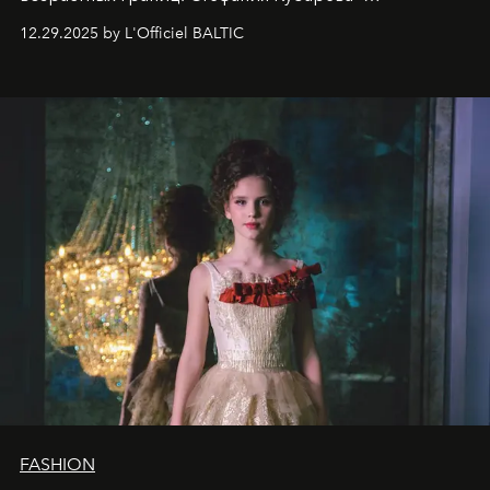
десятилетняя обладательница невероятной
12.29.2025 by L'Officiel BALTIC
харизмы, чье имя уже украшает обложки
престижных международных изданий
FILLINI January
2025
и
LUXIA June 2025
, представляет собой
уникальное явление современной культуры.
FASHION