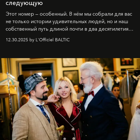
следующую
Этот номер — особенный. В нём мы собрали для вас
не только истории удивительных людей, но и наш
собственный путь длиной почти в два десятилетия.
Вместо привычного подведения итогов мы от всей
12.30.2025 by L'Officiel BALTIC
души говорим спасибо каждому, кто был с нами все
эти годы. И ни в коем случае не прощаемся. С
самыми искренними пожеланиями и теплом, ваша
команда
L’Officiel Baltic
.