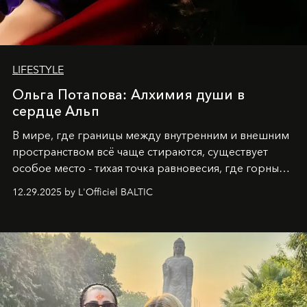
LIFESTYLE
Ольга Потапова: Алхимия души в
сердце Альп
В мире, где границы между внутренним и внешним
пространством всё чаще стираются, существует
особое место - тихая точка равновесия, где горные
вершины Швейцарии встречаются с бездонными
12.29.2025 by L'Officiel BALTIC
глубинами человеческой души. Здесь, на стыке
вечного льда и вечных вопросов, живёт и творит
Ольга Потапова - женщина, чей путь от поиска
истины превратился в искусство превращения
человеческих кризисов в возможности для
возрождения.