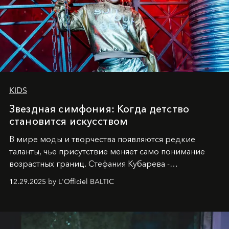
KIDS
Звездная симфония: Когда детство
становится искусством
В мире моды и творчества появляются редкие
таланты, чье присутствие меняет само понимание
возрастных границ. Стефания Кубарева -
десятилетняя обладательница невероятной
12.29.2025 by L'Officiel BALTIC
харизмы, чье имя уже украшает обложки
престижных международных изданий
FILLINI January
2025
и
LUXIA June 2025
, представляет собой
уникальное явление современной культуры.