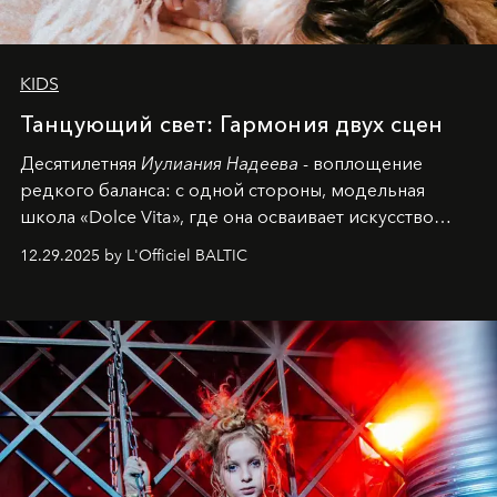
KIDS
Танцующий свет: Гармония двух сцен
Десятилетняя
Иулиания Надеева
- воплощение
редкого баланса: с одной стороны, модельная
школа «Dolce Vita», где она осваивает искусство
позы и образа, с другой - подготовительная
12.29.2025 by L'Officiel BALTIC
балетная студия при хореографическом училище,
куда она приходит с четырехлетним стажем
танцевального пути за плечами.