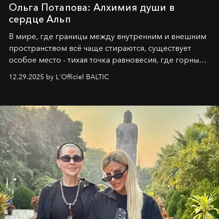
Ольга Потапова: Алхимия души в
сердце Альп
В мире, где границы между внутренним и внешним
пространством всё чаще стираются, существует
особое место - тихая точка равновесия, где горные
вершины Швейцарии встречаются с бездонными
12.29.2025 by L'Officiel BALTIC
глубинами человеческой души. Здесь, на стыке
вечного льда и вечных вопросов, живёт и творит
Ольга Потапова - женщина, чей путь от поиска
истины превратился в искусство превращения
человеческих кризисов в возможности для
возрождения.