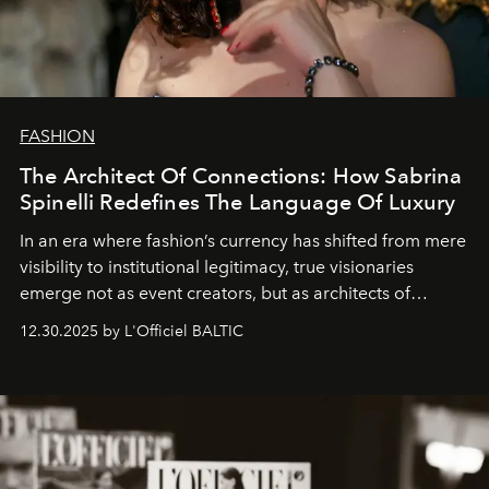
FASHION
The Architect Of Connections: How Sabrina
Spinelli Redefines The Language Of Luxury
In an era where fashion’s currency has shifted from mere
visibility to institutional legitimacy, true visionaries
emerge not as event creators, but as architects of
ecosystems.
Sabrina Spinelli
embodies this evolution—a
12.30.2025 by L'Officiel BALTIC
brand strategist with three decades of mastery in luxury,
whose work transcends consultancy to become a living
framework where creativity, commerce, and culture
converge with surgical precision.