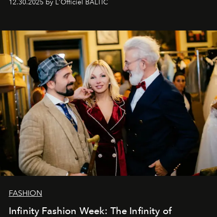
12.30.2025 by L'Officiel BALTIC
души говорим спасибо каждому, кто был с нами все
эти годы. И ни в коем случае не прощаемся. С
самыми искренними пожеланиями и теплом, ваша
команда
L’Officiel Baltic
.
FASHION
Infinity Fashion Week: The Infinity of