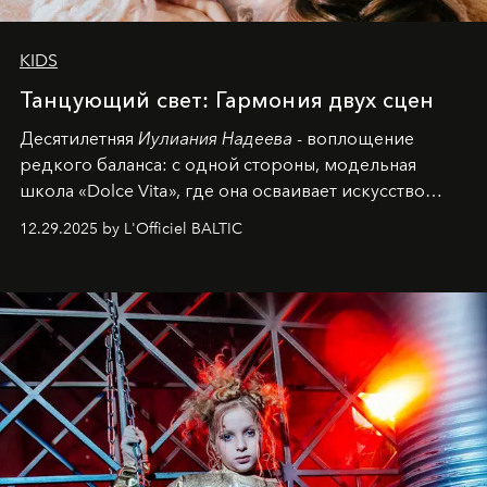
KIDS
Танцующий свет: Гармония двух сцен
Десятилетняя
Иулиания Надеева
- воплощение
редкого баланса: с одной стороны, модельная
школа «Dolce Vita», где она осваивает искусство
позы и образа, с другой - подготовительная
12.29.2025 by L'Officiel BALTIC
балетная студия при хореографическом училище,
куда она приходит с четырехлетним стажем
танцевального пути за плечами.