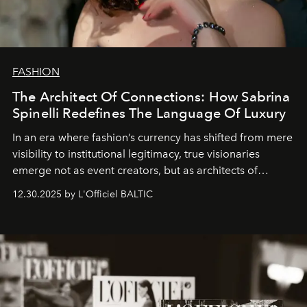
FASHION
The Architect Of Connections: How Sabrina
Spinelli Redefines The Language Of Luxury
In an era where fashion’s currency has shifted from mere
visibility to institutional legitimacy, true visionaries
emerge not as event creators, but as architects of
ecosystems.
Sabrina Spinelli
embodies this evolution—a
12.30.2025 by L'Officiel BALTIC
brand strategist with three decades of mastery in luxury,
whose work transcends consultancy to become a living
framework where creativity, commerce, and culture
converge with surgical precision.