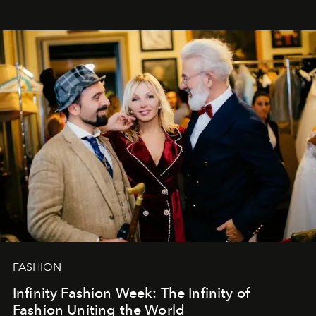
эти годы. И ни в коем случае не прощаемся. С
самыми искренними пожеланиями и теплом, ваша
команда
L’Officiel Baltic
.
FASHION
Infinity Fashion Week: The Infinity of
Fashion Uniting the World