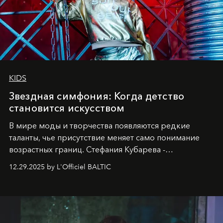
KIDS
Звездная симфония: Когда детство
становится искусством
В мире моды и творчества появляются редкие
таланты, чье присутствие меняет само понимание
возрастных границ. Стефания Кубарева -
десятилетняя обладательница невероятной
12.29.2025 by L'Officiel BALTIC
харизмы, чье имя уже украшает обложки
престижных международных изданий
FILLINI January
2025
и
LUXIA June 2025
, представляет собой
уникальное явление современной культуры.