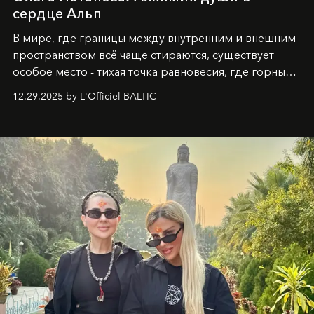
сердце Альп
В мире, где границы между внутренним и внешним
пространством всё чаще стираются, существует
особое место - тихая точка равновесия, где горные
вершины Швейцарии встречаются с бездонными
12.29.2025 by L'Officiel BALTIC
глубинами человеческой души. Здесь, на стыке
вечного льда и вечных вопросов, живёт и творит
Ольга Потапова - женщина, чей путь от поиска
истины превратился в искусство превращения
человеческих кризисов в возможности для
возрождения.